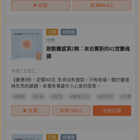
試聽
單購
864
元
訂閱
有聲書
宗教
啟動靈感第2輯：來自賽斯的41堂靈魂
課
作者
王怡仁
【優惠9折，定價800】生命沒有懲罰，只有祝福。關於靈魂
與生死的課題，本書有著最令人心安的答案。
#療癒
#成長
#靈性
#賽斯文化
#新時代
#宗教命
試聽
單購
720
元
立即訂閱
訂閱
有聲書