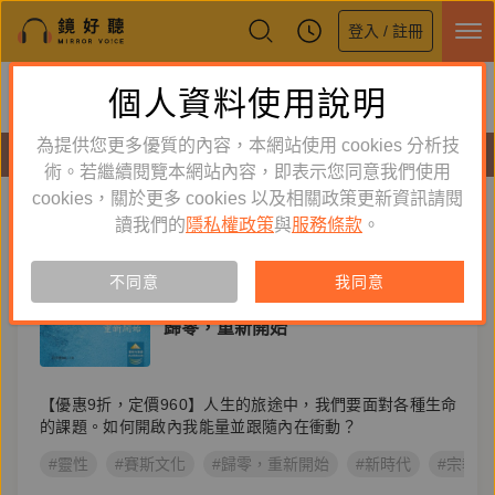
登入 / 註冊
鏡好聽全新APP上線
個人資料使用說明
下載
體驗全面升級，即刻下載
為提供您更多優質的內容，本網站使用 cookies 分析技
有聲書
術。若繼續閱覽本網站內容，即表示您同意我們使用
cookies，關於更多 cookies 以及相關政策更新資訊請閱
標籤：
靈性
新到舊
舊到新
讀我們的
隱私權政策
與
服務條款
。
單購
有聲書
不同意
我同意
宗教
歸零，重新開始
【優惠9折，定價960】人生的旅途中，我們要面對各種生命
的課題。如何開啟內我能量並跟隨內在衝動？
#靈性
#賽斯文化
#歸零，重新開始
#新時代
#宗教命