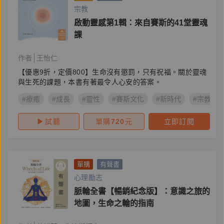
宗教
啟動靈感第1輯：來自賽斯的41堂靈魂
課
作者
王怡仁
【優惠9折，定價800】生命沒有懲罰，只有祝福。關於靈魂
與生死的課題，本書有著最令人心安的答案。
#療癒
#成長
#靈性
#賽斯文化
#新時代
#宗教命
試聽
單購
720
元
立即訂閱
單購
有聲書
心理勵志
脈輪全書【暢銷紀念版】：意識之旅的
地圖，生命之輪的指南