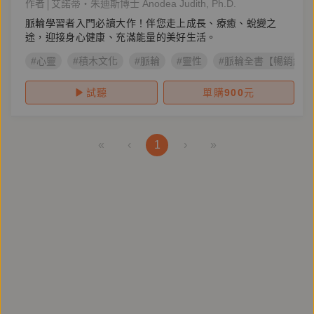
作者
艾諾蒂・朱迪斯博士 Anodea Judith, Ph.D.
脈輪學習者入門必讀大作！伴您走上成長、療癒、蛻變之
途，迎接身心健康、充滿能量的美好生活。
#心靈
#積木文化
#脈輪
#靈性
#脈輪全書【暢銷紀
試聽
單購
900
元
«
‹
1
›
»