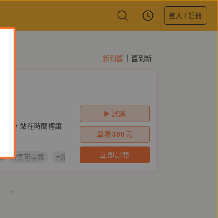
登入 / 註冊
新到舊
舊到新
試聽
經過，站在時間裡讓
單購
380
元
立即訂閱
弘
#馬可孛羅
#好聽閱讀節
»