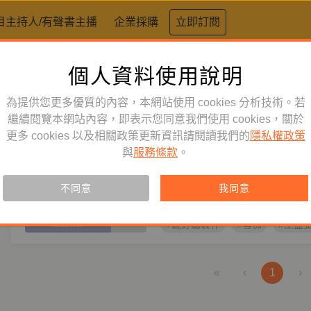
目主持人/有聲書主播
企業採購
立即訂閱
個人資料使用說明
標籤：
雪佛
為提供您更多優質的內容，本網站使用 cookies 分析技術。若
文學小說
繼續閱覽本網站內容，即表示您同意我們使用 cookies，關於
訂閱
有聲書
更多 cookies 以及相關政策更新資訊請閱讀我們的
隱私權政策
雪佛
與
服務條款
。
主播
曾紫庭
作者
王盛弘
站在風中讓風經過，站在河中讓水
不同意
我同意
人經過，留下來的，成為我自己。
#鏡好聽製作
#雪佛
#王盛
«
‹
1
›