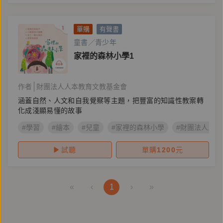
單購
有聲書
童書／青少年
家裡的森林小學1
作者
財團法人人本教育文教基金會
涵蓋自然、人文和自我覺察等主題，把豐富的知識性教案轉
化成淺顯易懂的故事
#學習
#繪本
#兒童
#家裡的森林小學
#財團法人人
試聽
單購
1200
元
«
‹
1
›
»