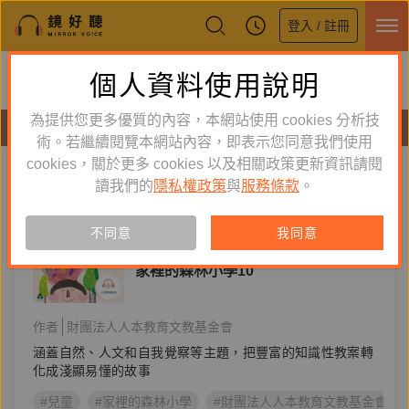
登入 / 註冊
鏡好聽全新APP上線
個人資料使用說明
下載
體驗全面升級，即刻下載
為提供您更多優質的內容，本網站使用 cookies 分析技
有聲書
術。若繼續閱覽本網站內容，即表示您同意我們使用
cookies，關於更多 cookies 以及相關政策更新資訊請閱
標籤：
財團法人人本教育文教基金會
新到舊
舊到新
讀我們的
隱私權政策
與
服務條款
。
單購
有聲書
不同意
我同意
童書／青少年
家裡的森林小學10
作者
財團法人人本教育文教基金會
涵蓋自然、人文和自我覺察等主題，把豐富的知識性教案轉
化成淺顯易懂的故事
#兒童
#家裡的森林小學
#財團法人人本教育文教基金會