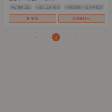
#貓頭鷹出版
#車諾比的聲音
#斯維拉娜‧亞歷塞維奇
#
試聽
單購
640
元
«
‹
1
›
»