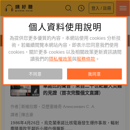
登入 / 註冊
鏡好聽全新APP上線
個人資料使用說明
下載
體驗全面升級，即刻下載
為提供您更多優質的內容，本網站使用 cookies 分析技
有聲書
術。若繼續閱覽本網站內容，即表示您同意我們使用
cookies，關於更多 cookies 以及相關政策更新資訊請閱
標籤：
俄文直譯
新到舊
舊到新
讀我們的
隱私權政策
與
服務條款
。
單購
有聲書
不同意
我同意
文學小說
車諾比的聲音：來自二十世紀最大災難
的見證（首次完整俄文直譯）
作者
斯維拉娜‧亞歷塞維奇 Алексиевич С. А.
譯者
陳志豪
1986年4月26日，烏克蘭車諾比核電廠發生爆炸事故，輻射
塵隨風吹至鄰近小國白俄羅斯……