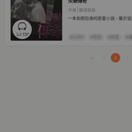
失戀傳奇
作者
羅浥薇薇
一本如假包換的戀愛小說，屬於這
#LGBT
#性別
#同性
#
«
‹
1
›