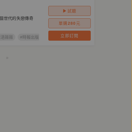
試聽
個世代的失戀傳奇
單購
280
元
立即訂閱
羅浥薇薇
#時報出版
#失戀傳奇
»