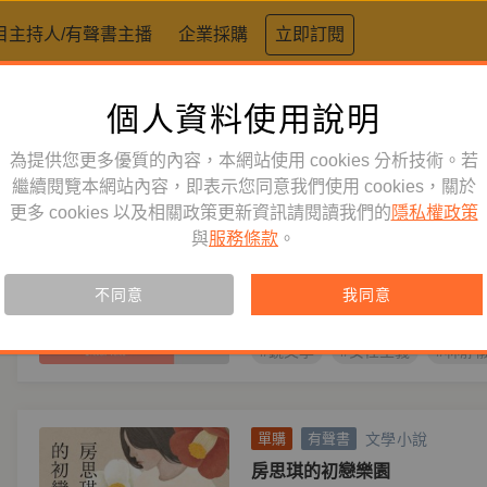
目主持人/有聲書主播
企業採購
立即訂閱
個人資料使用說明
標籤：
性別
為提供您更多優質的內容，本網站使用 cookies 分析技術。若
文學小說
繼續閱覽本網站內容，即表示您同意我們使用 cookies，關於
訂閱
有聲書
更多 cookies 以及相關政策更新資訊請閱讀我們的
隱私權政策
診間裡的女人2：不再害怕失
與
服務條款
。
妳找尋被遺忘的自己
主播
王怡臻
作者
林靜儀
從門診及產房裡發生的真實人生故
不同意
我同意
林靜儀從而揭露關於自己人生的私
#鏡文學
#女性主義
#林靜
文學小說
單購
有聲書
房思琪的初戀樂園