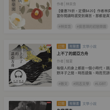
作者
林奕含
【優惠79折，定價$420】作者
當你閱讀時感受到痛苦，那都是真
#林奕含
#房思琪的初戀樂園
文學小說
訂閱
有聲書
上不了的諾亞方舟
作者
騷夏
每個人的身上都是一個小時代，跳
野洋子之間，時而感傷、時而荒謬
#散文
#同志文學
#LGBT
文學小說
訂閱
有聲書