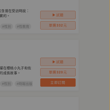
林奕含曾在受訪時說：
試聽
實的。
單購
332
元
#性別
#性教育
#父權
#性暴力
#升學主義
#游擊文化
試聽
躍在櫻桃小丸子和佐
單購
320
元
的成長故事。
立即訂閱
#性別
#時報出版
#上不了的諾亞方舟
#騷夏