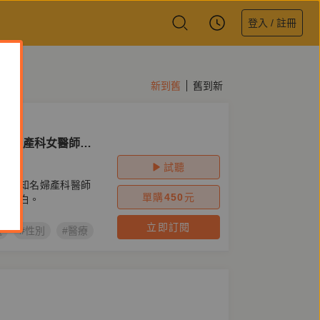
登入 / 註冊
新到舊
舊到新
去，婦產科女醫師陪
試聽
事，知名婦產科醫師
單購
450
元
密告白。
立即訂閱
儀
#性別
#醫療
#婦產科
#鏡好聽製作