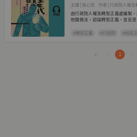
（華語版）
主播
張心哲
作者
行政院人權及
由行政院人權及轉型正義處編製，
他國做法，認識轉型正義，並反思
義。
#轉型正義
#行政院
#給民
«
‹
1
›