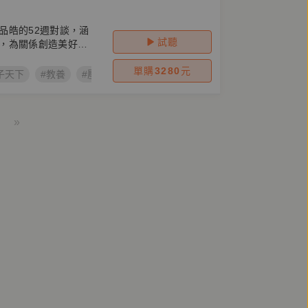
品皓的52週對談，涵
試聽
，為關係創造美好連
單購
3280
元
子天下
#教養
#壓力
#情緒
#關係
#鄧惠文
#陳品皓
»