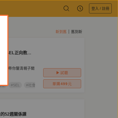
登入 / 註冊
新到舊
舊到新
的SEL正向教養
點＆金句桌布下載】
入淺出帶你釐清親子關
試聽
單購
499
元
品皓
#SEL
#社會情緒學習
#正向教養
#自我管理
#社會覺
的52週關係課