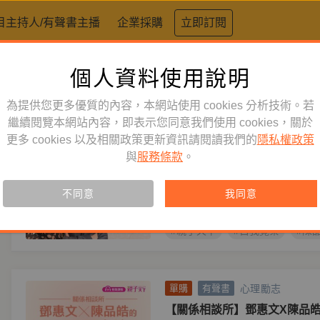
目主持人/有聲書主播
企業採購
立即訂閱
個人資料使用說明
標籤：
陳品皓
為提供您更多優質的內容，本網站使用 cookies 分析技術。若
心理勵志
繼續閱覽本網站內容，即表示您同意我們使用 cookies，關於
單購
有聲書
更多 cookies 以及相關政策更新資訊請閱讀我們的
隱私權政策
【關係相談所】駱郁芬Ｘ陳品皓
與
服務條款
。
課 (有聲課程)【加贈課程重
作者
陳品皓
駱郁芬
資深心理師 駱郁芬＆陳品皓，深
不同意
我同意
係與情緒教養關鍵點。
#親子天下
#自我覺察
#陳
心理勵志
單購
有聲書
【關係相談所】鄧惠文X陳品皓