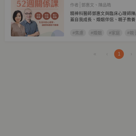
作者
鄧惠文
陳品皓
精神科醫師鄧惠文與臨床心理師陳
蓋自我成長、婚姻伴侶、親子教養
結
#焦慮
#婚姻
#家庭
#親
«
‹
1
›