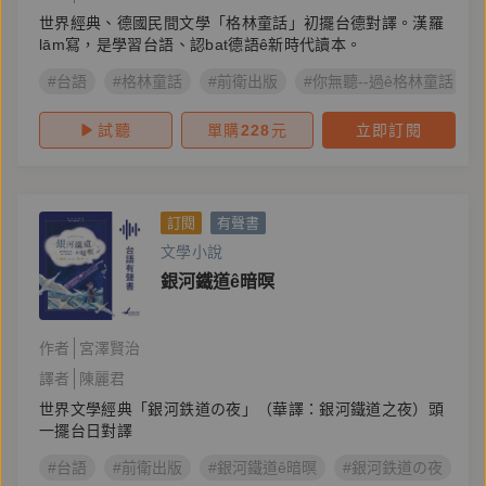
世界經典、德國民間文學「格林童話」初擺台德對譯。漢羅
lām寫，是學習台語、認bat德語ê新時代讀本。
#台語
#格林童話
#前衛出版
#你無聽--過ê格林童話
試聽
單購
228
元
立即訂閱
訂閱
有聲書
文學小說
銀河鐵道ê暗暝
作者
宮澤賢治
譯者
陳麗君
世界文學經典「銀河鉄道の夜」（華譯：銀河鐵道之夜）頭
一擺台日對譯
#台語
#前衛出版
#銀河鐵道ê暗暝
#銀河鉄道の夜
#