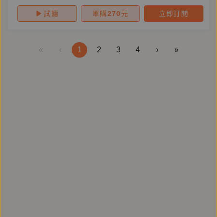
試聽
單購
270
元
立即訂閱
«
‹
1
2
3
4
›
»