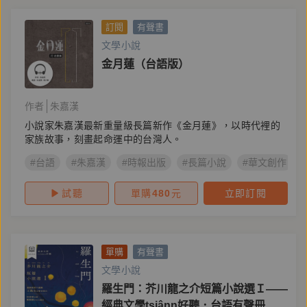
訂閱
有聲書
文學小說
金月蓮（台語版）
作者
朱嘉漢
小說家朱嘉漢最新重量級長篇新作《金月蓮》，以時代裡的
家族故事，刻畫起命運中的台灣人。
#台語
#朱嘉漢
#時報出版
#長篇小說
#華文創作
試聽
單購
480
元
立即訂閱
單購
有聲書
文學小說
羅生門：芥川龍之介短篇小說選Ｉ——
經典文學tsiânn好聽．台語有聲冊