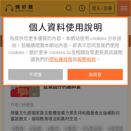
登入 / 註冊
鏡好聽全新APP上線
個人資料使用說明
下載
體驗全面升級，即刻下載
為提供您更多優質的內容，本網站使用 cookies 分析技
有聲書
術。若繼續閱覽本網站內容，即表示您同意我們使用
cookies，關於更多 cookies 以及相關政策更新資訊請閱
標籤：
台語有聲書
新到舊
舊到新
讀我們的
隱私權政策
與
服務條款
。
訂閱
有聲書
不同意
我同意
童書／青少年
屁窒囡仔的謝師宴
作者
林連鍠
榮獲文化部國家語言整體發展方案支持和國藝會出版補助的
臺語散文，描寫教育現況和農村生活。
#教育
#台語
#散文
#臺語
#九歌出版
#屁窒囡仔