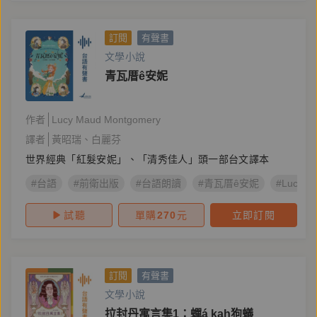
訂閱
有聲書
文學小說
青瓦厝ê安妮
作者
Lucy Maud Montgomery
譯者
黃昭瑞
白麗芬
世界經典「紅髮安妮」、「清秀佳人」頭一部台文譯本
#台語
#前衛出版
#台語朗讀
#青瓦厝ê安妮
#Lucy M
試聽
單購
270
元
立即訂閱
訂閱
有聲書
文學小說
拉封丹寓言集1：蟬á kah狗蟻