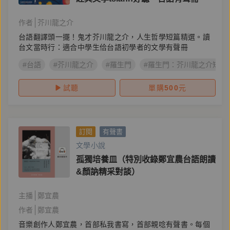
作者
芥川龍之介
台語翻譯頭一擺！鬼才芥川龍之介，人生哲學短篇精選。讀
台文當時行：適合中學生佮台語初學者的文學有聲冊
#台語
#芥川龍之介
#羅生門
#羅生門：芥川龍之介短篇
試聽
單購
500
元
訂閱
有聲書
文學小說
孤獨培養皿（特別收錄鄭宜農台語朗讀
&顏訥精采對談）
主播
鄭宜農
作者
鄭宜農
音樂創作人鄭宜農，首部私我書寫，首部親唸有聲書。每個