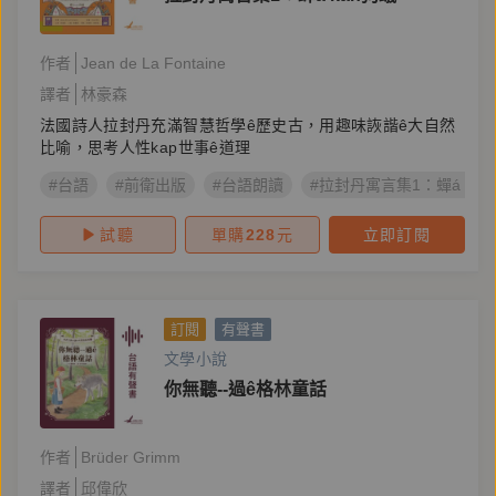
作者
Jean de La Fontaine
譯者
林豪森
法國詩人拉封丹充滿智慧哲學ê歷史古，用趣味詼諧ê大自然
比喻，思考人性kap世事ê道理
#台語
#前衛出版
#台語朗讀
#拉封丹寓言集1：蟬á ka
試聽
單購
228
元
立即訂閱
訂閱
有聲書
文學小說
你無聽--過ê格林童話
作者
Brüder Grimm
譯者
邱偉欣