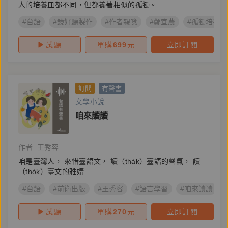
人的培養皿都不同，但都養著相似的孤獨。
#台語
#鏡好聽製作
#作者親唸
#鄭宜農
#孤獨培養皿
試聽
單購
699
元
立即訂閱
訂閱
有聲書
文學小說
咱來讀讀
作者
王秀容
咱是臺灣人， 來惜臺語文， 讀（tha̍k）臺語的聲氣， 讀
（tho̍k）臺文的雅媠
#台語
#前衛出版
#王秀容
#語言學習
#咱來讀讀
試聽
單購
270
元
立即訂閱