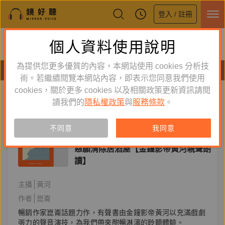
登入 / 註冊
鏡好聽全新APP上線
個人資料使用說明
下載
體驗全面升級，即刻下載
為提供您更多優質的內容，本網站使用 cookies 分析技
有聲書
術。若繼續閱覽本網站內容，即表示您同意我們使用
cookies，關於更多 cookies 以及相關政策更新資訊請閱
標籤：
獻給殺人魔的居家清潔指南
新到舊
舊到新
讀我們的
隱私權政策
與
服務條款
。
訂閱
有聲書
不同意
我同意
文學小說
惡願清除居酒屋【金鐘影帝黃河親聲朗
讀】
主播
黃河
作者
崑崙
暢銷作家崑崙話題力作，有聲書由金鐘影帝黃河以充滿戲劇
張力的聲音演技，為我們帶來酣暢淋漓的聆聽體驗。