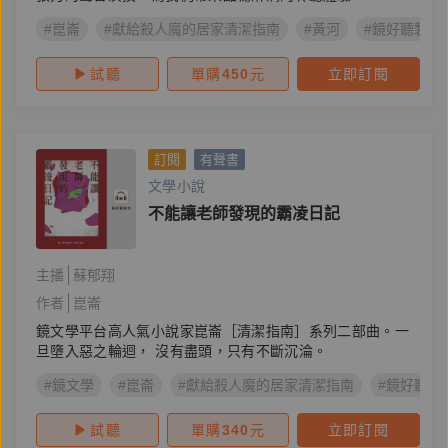
#崑崙
#獻給殺人魔的居家清潔指南
#黃河
#鏡好聽製作
試聽
單購
450
元
立即訂閱
訂閱
有聲書
文學小說
不能讓老師發現的霸凌日記
主播
蘇郁翔
作者
崑崙
鏡文學平台高人氣小說家崑崙［清潔指南］系列二部曲。一
旦墮入惡之輪迴， 沒有盡頭，只有不斷沉淪。
#鏡文學
#崑崙
#獻給殺人魔的居家清潔指南
#鏡好聽製
試聽
單購
340
元
立即訂閱