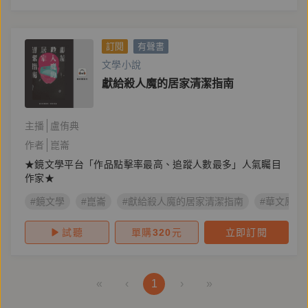
訂閱
有聲書
文學小說
獻給殺人魔的居家清潔指南
主播
盧侑典
作者
崑崙
★鏡文學平台「作品點擊率最高、追蹤人數最多」人氣矚目
作家★
#鏡文學
#崑崙
#獻給殺人魔的居家清潔指南
#華文原創
試聽
單購
320
元
立即訂閱
«
‹
1
›
»