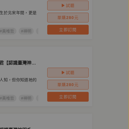
試聽
生於北宋年間，更是
單購
280
元
立即訂閱
#黃唯哲
#神明
#拜拜
#保生大帝
#認識臺灣神明系列有聲劇
帝君【認識臺灣神明
試聽
人知，但你知道祂的
單購
280
元
立即訂閱
#黃唯哲
#神明
#拜拜
#關公
#關聖帝君