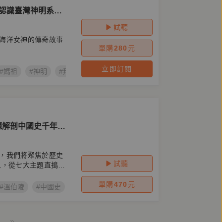
【認識臺灣神明系列
試聽
海洋女神的傳奇故事
單購
280
元
立即訂閱
#媽祖
#神明
#拜拜
#林默娘
題解剖中國史千年變
件與人物的立體脈
，我們將聚焦於歷史
試聽
象，從七大主題直搗核
單購
470
元
#溫伯陵
#中國史
»