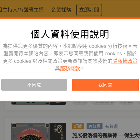
目主持人/有聲書主播
企業採購
立即訂閱
個人資料使用說明
標籤：
遍路
為提供您更多優質的內容，本網站使用 cookies 分析技術。若
有聲劇
繼續閱覽本網站內容，即表示您同意我們使用 cookies，關於
訂閱
有聲書
更多 cookies 以及相關政策更新資訊請閱讀我們的
隱私權政策
三山國王、開漳聖王與義民爺
與
服務條款
。
臺灣神明系列有聲劇】
作者
黃唯哲
有別於其他五篇神明系列作品，本
不同意
我同意
明，而是以客家信仰為主題
#宗教
#遍路文化
#遍路
有聲劇
訂閱
有聲書
施展復活術的醫藥神──保生