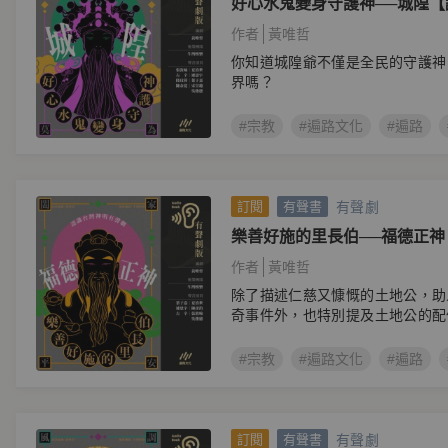
好心水鬼變身守護神──城隍
有聲劇】
作者
黃唯哲
你知道城隍爺不僅是全民的守護神
界嗎？
#宗教
#遍路文化
#遍路
有聲劇
訂閱
有聲書
樂善好施的里長伯──福德正
列有聲劇】
作者
黃唯哲
除了描述仁慈又慷慨的土地公，助
奇事件外，也特別提及土地公的配
故事
#宗教
#遍路文化
#遍路
有聲劇
訂閱
有聲書