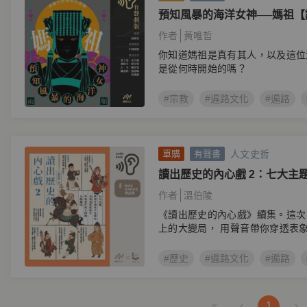
預知風暴的海洋女神──媽祖
有聲劇】
作者
黃唯哲
你知道媽祖是真有其人，以及這位
是從何時開始的嗎？
#宗教
#遍路文化
#遍路
人文史哲
單購
有聲書
讀出歷史的內心戲 2：七大主
局，全景式重建時空，串起事
作者
溫伯陵
絡
《讀出歷史的內心戲》續集。這次
上的大變局， 用聲音帶你穿透表
心
#歷史
#遍路文化
#遍路
«
‹
1
›