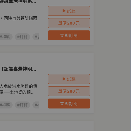
【認識臺灣神明系列
試聽
，同時也兼管陰陽兩
單購
280
元
立即訂閱
#神明
#拜拜
#城隍爺
#城隍
神【認識臺灣神明系
試聽
人免於洪水災難的傳
單購
280
元
偶──土地婆的相關
立即訂閱
#神明
#拜拜
#福德正神
#土地公