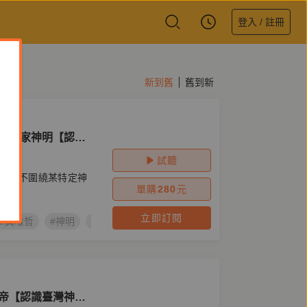
登入 / 註冊
新到舊
舊到新
──客家神明【認識
試聽
作並不圍繞某特定神
單購
280
元
立即訂閱
#黃唯哲
#神明
#拜拜
#認識臺灣神明系列有聲劇
#客家神明
大帝【認識臺灣神明