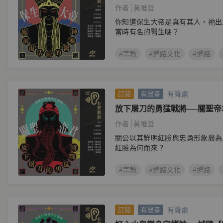
系列有聲劇】
作者
黃唯哲
你知道保生大帝是真有其人，祂出
當時有名的醫生嗎？
#宗教
#遍路文化
#遍路
有聲劇
訂閱
有聲書
放下屠刀的勇猛戰將──關聖
系列有聲劇】
作者
黃唯哲
關公以其鮮明紅臉與忠勇形象廣為
紅臉為何而來？
#宗教
#遍路文化
#遍路
有聲劇
訂閱
有聲書