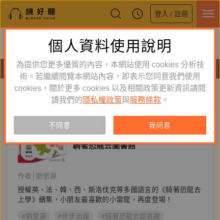
登入 / 註冊
鏡好聽全新APP上線
個人資料使用說明
下載
體驗全面升級，即刻下載
為提供您更多優質的內容，本網站使用 cookies 分析技
有聲書
術。若繼續閱覽本網站內容，即表示您同意我們使用
cookies，關於更多 cookies 以及相關政策更新資訊請閱
標籤：
步步出版
新到舊
舊到新
讀我們的
隱私權政策
與
服務條款
。
訂閱
有聲書
不同意
我同意
童書／青少年
騎著恐龍去圖書館
作者
劉思源
授權英、法、韓、西、斯洛伐克等多國語言的《騎著恐龍去
上學》續集，小朋友最喜歡的小雷龍，再度登場！
#劉思源
#步步出版
#騎著恐龍去圖書館