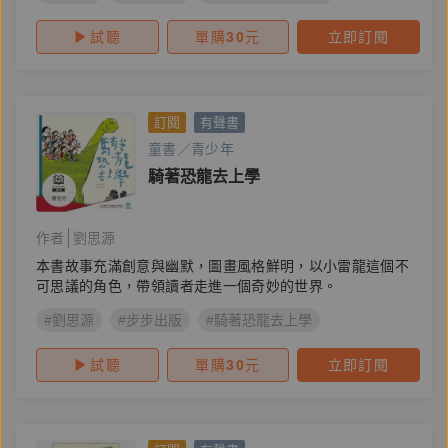
試聽
單購
30
元
立即訂閱
訂閱
有聲書
童書／青少年
騎著恐龍去上學
作者
劉思源
本書故事充滿創意與幽默，圖畫風格鮮明，以小雷龍這個不
可思議的角色，帶領讀者走進一個奇妙的世界。
#劉思源
#步步出版
#騎著恐龍去上學
試聽
單購
30
元
立即訂閱