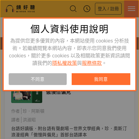
登入 / 註冊
鏡好聽全新APP上線
個人資料使用說明
下載
體驗全面升級，即刻下載
為提供您更多優質的內容，本網站使用 cookies 分析技
有聲書
術。若繼續閱覽本網站內容，即表示您同意我們使用
cookies，關於更多 cookies 以及相關政策更新資訊請閱
標籤：
傲慢與偏見
新到舊
舊到新
讀我們的
隱私權政策
與
服務條款
。
訂閱
有聲書
不同意
我同意
文學小說
傲慢佮偏見
作者
珍．阿斯頓
譯者
洪淑昭
台語好讀版．附台語有聲劇場－世界文學經典，珍．奧斯汀
浪漫經典「傲慢與偏見」首部台語譯本