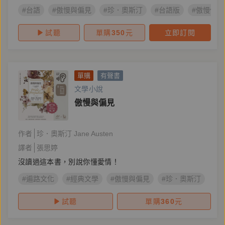
#台語
#傲慢與偏見
#珍．奧斯汀
#台語版
#傲慢佮偏
試聽
單購
350
元
立即訂閱
單購
有聲書
文學小說
傲慢與偏見
作者
珍．奧斯汀 Jane Austen
譯者
張思婷
沒讀過這本書，別說你懂愛情！
#遍路文化
#經典文學
#傲慢與偏見
#珍．奧斯汀
試聽
單購
360
元