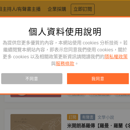
目主持人/有聲書主播
企業採購
立即訂閱
個人資料使用說明
標籤：
人物傳記
為提供您更多優質的內容，本網站使用 cookies 分析技術。若
文學小說
繼續閱覽本網站內容，即表示您同意我們使用 cookies，關於
訂閱
有聲書
更多 cookies 以及相關政策更新資訊請閱讀我們的
隱私權政策
托爾斯泰傳【羅曼．羅蘭《名
與
服務條款
。
作者
羅曼．羅蘭
譯者
傅雷
羅曼．羅蘭視托爾斯泰為精神導師
不同意
我同意
義情懷所感動，寫下不朽的《托爾
#俄羅斯
#時報出版
#托爾
文學小說
訂閱
有聲書
米開朗基羅傳【羅曼．羅蘭《