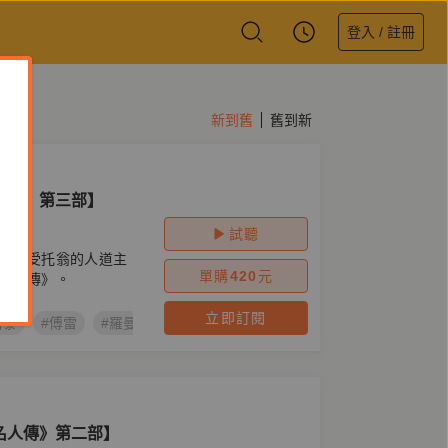
登入 / 註冊
新到舊
舊到新
人傳》第三部】
試聽
，深受托翁的人道主
單購
420
元
斯泰傳》。
立即訂閱
斯泰
#傅雷
#羅曼．羅蘭
#名人傳
#人物傳記
#Romain Rol
名人傳》第二部】