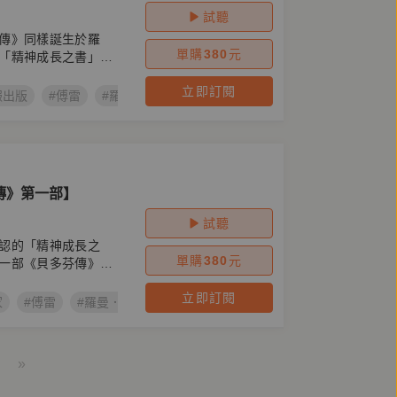
試聽
傳》同樣誕生於羅
單購
380
元
「精神成長之書」第
立即訂閱
報出版
#傅雷
#羅曼．羅蘭
#名人傳
#人物傳記
#Romain R
傳》第一部】
試聽
認的「精神成長之
單購
380
元
一部《貝多芬傳》為
立即訂閱
家
#傅雷
#羅曼．羅蘭
#貝多芬傳
#名人傳
#人物傳記
#
»