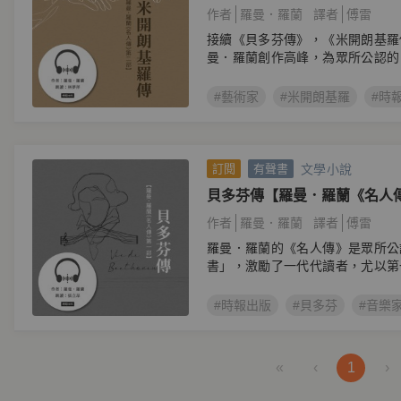
作者
羅曼．羅蘭
譯者
傅雷
接續《貝多芬傳》，《米開朗基羅
曼．羅蘭創作高峰，為眾所公認的
二部。
#藝術家
#米開朗基羅
#時
文學小說
訂閱
有聲書
貝多芬傳【羅曼．羅蘭《名人
作者
羅曼．羅蘭
譯者
傅雷
羅曼．羅蘭的《名人傳》是眾所公
書」，激勵了一代代讀者，尤以第
首。
#時報出版
#貝多芬
#音樂
«
‹
1
›