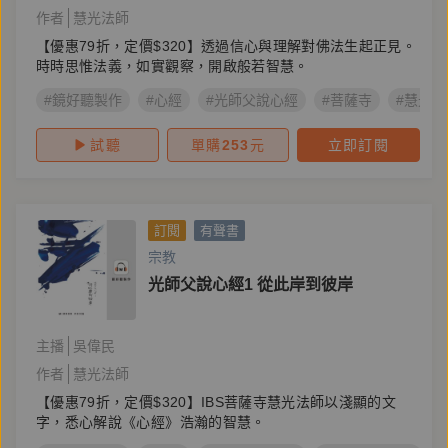
作者
慧光法師
【優惠79折，定價$320】透過信心與理解對佛法生起正見。
時時思惟法義，如實觀察，開啟般若智慧。
#鏡好聽製作
#心經
#光師父說心經
#菩薩寺
#慧光法
試聽
單購
253
元
立即訂閱
訂閱
有聲書
宗教
光師父說心經1 從此岸到彼岸
主播
吳偉民
作者
慧光法師
【優惠79折，定價$320】IBS菩薩寺慧光法師以淺顯的文
字，悉心解說《心經》浩瀚的智慧。