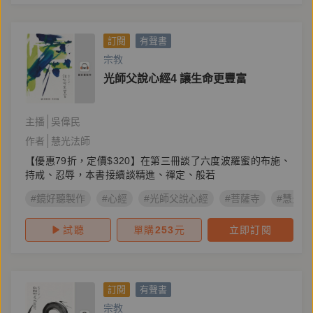
訂閱
有聲書
宗教
光師父說心經4 讓生命更豐富
主播
吳偉民
作者
慧光法師
【優惠79折，定價$320】在第三冊談了六度波羅蜜的布施、
持戒、忍辱，本書接續談精進、禪定、般若
#鏡好聽製作
#心經
#光師父說心經
#菩薩寺
#慧光法
試聽
單購
253
元
立即訂閱
訂閱
有聲書
宗教