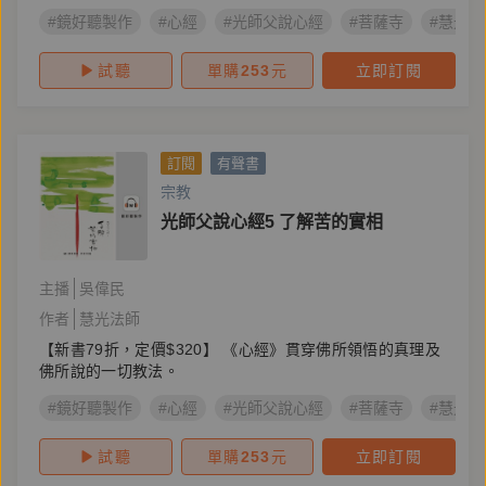
#鏡好聽製作
#心經
#光師父說心經
#菩薩寺
#慧光法
試聽
單購
253
元
立即訂閱
訂閱
有聲書
宗教
光師父說心經5 了解苦的實相
主播
吳偉民
作者
慧光法師
【新書79折，定價$320】 《心經》貫穿佛所領悟的真理及
佛所說的一切教法。
#鏡好聽製作
#心經
#光師父說心經
#菩薩寺
#慧光法
試聽
單購
253
元
立即訂閱