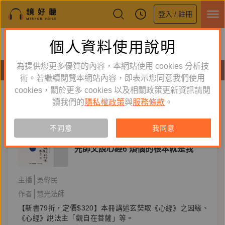
登入 / 註冊
鏡好聽全新APP上線
個人資料使用說明
下載
體驗全面升級，即刻下載
為提供您更多優質的內容，本網站使用 cookies 分析技
有聲書
術。若繼續閱覽本網站內容，即表示您同意我們使用
cookies，關於更多 cookies 以及相關政策更新資訊請閱
標籤：
慧光法師
新到舊
舊到新
讀我們的
隱私權政策
與
服務條款
。
訂閱
有聲書
不同意
我同意
宗教
光師父說心經6 煩惱的根本就是我
主播
吳偉民
作者
慧光法師
【新書79折，定價$320】本冊講述玄奘取《心經》之因緣、
《心經》說法主「觀自在菩薩」等。