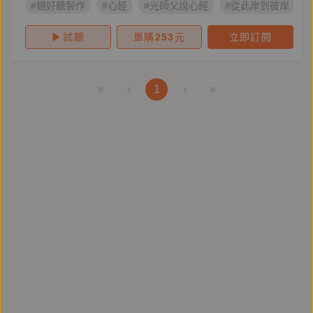
#鏡好聽製作
#心經
#光師父說心經
#從此岸到彼岸
試聽
單購
253
元
立即訂閱
«
‹
1
›
»