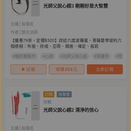
光師父說心經3 剛剛好是大智慧
主播
吳偉民
作者
慧光法師
【優惠79折，定價$320】詳述六度波羅蜜，菩薩要學習的六
個德相：布施、持戒、忍辱、精進、禪定、般若
#鏡好聽製作
#心經
#光師父說心經
#菩薩寺
#慧光法
試聽
單購
253
元
立即訂閱
訂閱
有聲書
宗教
光師父說心經2 清淨的信心
主播
吳偉民