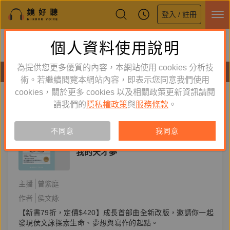
登入 / 註冊
鏡好聽全新APP上線
個人資料使用說明
下載
體驗全面升級，即刻下載
為提供您更多優質的內容，本網站使用 cookies 分析技
有聲書
術。若繼續閱覽本網站內容，即表示您同意我們使用
cookies，關於更多 cookies 以及相關政策更新資訊請閱
標籤：
侯文詠
新到舊
舊到新
讀我們的
隱私權政策
與
服務條款
。
訂閱
有聲書
不同意
我同意
文學小說
我的天才夢
主播
曾紫庭
作者
侯文詠
【新書79折，定價$420】成長首部曲全新改版，邀請你一起
發現侯文詠探索生命、夢想與寫作的起點。