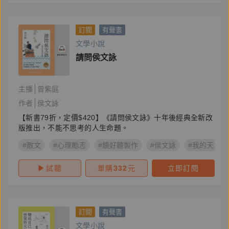
訂閱
有聲書
文學小說
請問侯文詠
主播
曾紫庭
作者
侯文詠
【新書79折，定價$420】《請問侯文詠》十年後經典全新改
版推出，不能不思考的人生命題。
#散文
#心理勵志
#鏡好聽製作
#侯文詠
#我的天才夢
試聽
單購
332
元
立即訂閱
訂閱
有聲書
文學小說