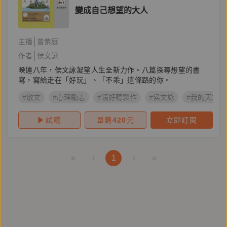
變成自己想望的大人
主播
曾紫庭
作者
侯文詠
暌違八年，侯文詠凝望人生全新力作。八篇探尋想望的書
寫，寫給走在「好玩」、「不乖」這條路的你。
#散文
#心理勵志
#鏡好聽製作
#侯文詠
#我的天才夢
試聽
單購
420
元
立即訂閱
«
‹
1
›
»