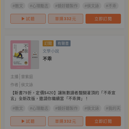
#散文
#心理勵志
#鏡好聽製作
#侯文詠
#不乖
#
試聽
單購
332
元
立即訂閱
訂閱
有聲書
文學小說
不乖
主播
曾紫庭
作者
侯文詠
【新書79折，定價$420】讓無數讀者醍醐灌頂的「不乖宣
言」全新改版，邀請你繼續當「不乖牌」！
#散文
#心理勵志
#鏡好聽製作
#侯文詠
#我的天才夢
試聽
單購
332
元
立即訂閱