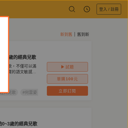
登入 / 註冊
新到舊
舊到新
0-3歲的經典兒歌
統兒歌，不僅可以滿
試聽
激寶寶的語文敏感
單購
100
元
立即訂閱
的經典兒歌
#何雲姿、林傳宗、郝洛玟、張振松、楊雅惠
#張硯田、
0~3歲的經典兒歌