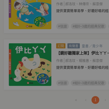
作者
郝洛玟
林傳宗
蘇意傑
提供寶寶簡單易學、好聽好唱的經
#信誼
#給0~3歲的經典兒歌
童書／青少年
訂閱
有聲書
【鏡好聽獨家上架】伊比ㄚㄚ－
歌
作者
郝洛玟
楊雅惠
蘇意傑
提供寶寶簡單易學、好聽好唱的經
#信誼
#給0~3歲的經典兒歌
«
‹
1
›