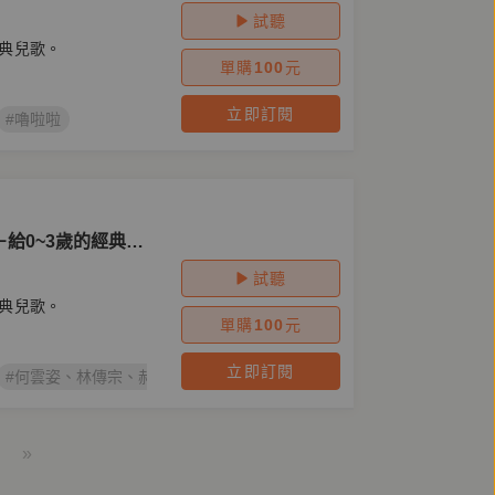
試聽
典兒歌。
單購
100
元
立即訂閱
#嚕啦啦
給0~3歲的經典兒
試聽
典兒歌。
單購
100
元
立即訂閱
#何雲姿、林傳宗、郝洛玟、張振松、楊雅惠
#伊比ㄚㄚ
»