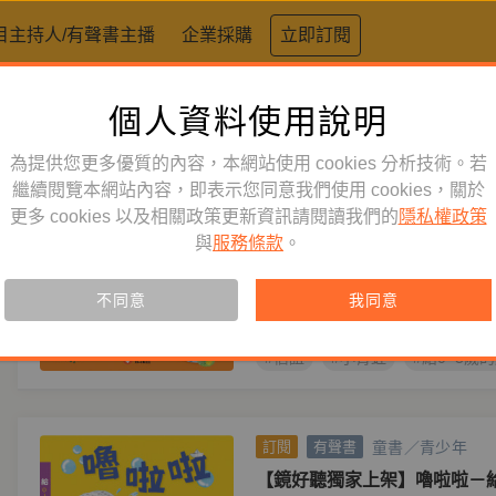
目主持人/有聲書主播
企業採購
立即訂閱
個人資料使用說明
標籤：
給0~3歲的經典兒歌
為提供您更多優質的內容，本網站使用 cookies 分析技術。若
童書／青少年
繼續閱覽本網站內容，即表示您同意我們使用 cookies，關於
訂閱
有聲書
更多 cookies 以及相關政策更新資訊請閱讀我們的
隱私權政策
【鏡好聽獨家上架】小青蛙－給
與
服務條款
。
提供寶寶簡單易學、好聽好唱的傳
足孩子說說唱唱的慾望，更可以刺
不同意
度。
我同意
#信誼
#小青蛙
#給0~3歲
童書／青少年
訂閱
有聲書
【鏡好聽獨家上架】嚕啦啦－給