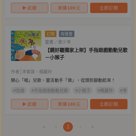
試聽
單購
100
元
立即訂閱
訂閱
有聲書
童書／青少年
【鏡好聽獨家上架】手指遊戲動動兒歌
－小猴子
作者
李紫蓉
楊麗玲
開心「唱」兒歌，靈活動手「做」，從頭到腳動起來！
#信誼
#手指遊戲動動兒歌
#小猴子
#楊麗玲
#李紫蓉
試聽
單購
100
元
立即訂閱
«
‹
1
›
»