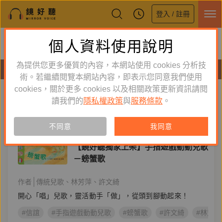
登入 / 註冊
鏡好聽全新APP上線
個人資料使用說明
下載
體驗全面升級，即刻下載
為提供您更多優質的內容，本網站使用 cookies 分析技
有聲書
術。若繼續閱覽本網站內容，即表示您同意我們使用
cookies，關於更多 cookies 以及相關政策更新資訊請閱
標籤：
手指遊戲動動兒歌
新到舊
舊到新
讀我們的
隱私權政策
與
服務條款
。
訂閱
有聲書
不同意
我同意
童書／青少年
【鏡好聽獨家上架】手指遊戲動動兒歌
－螃蟹歌
作者
傳統兒歌
林芳萍
許文綺
開心「唱」兒歌，靈活動手「做」，從頭到腳動起來！
#信誼
#手指遊戲動動兒歌
#螃蟹歌
#許文綺
#林芳萍