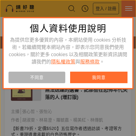
登入 / 註冊
鏡好聽全新APP上線
個人資料使用說明
下載
體驗全面升級，即刻下載
為提供您更多優質的內容，本網站使用 cookies 分析技
有聲書
術。若繼續閱覽本網站內容，即表示您同意我們使用
cookies，關於更多 cookies 以及相關政策更新資訊請閱
標籤：
楊美紅
新到舊
舊到新
讀我們的
隱私權政策
與
服務條款
。
訂閱
有聲書
不同意
我同意
人文史哲
無法送達的遺書：記那些在恐怖年代失
落的人 (增訂版)
主播
張心哲
張怡沁
作者
胡淑雯
林易澄
羅毓嘉
楊美紅
林傳凱
【新書79折，定價$520】五位寫作者透過訪談、考證等方
式，重現遺書承載的白色恐怖歷史。