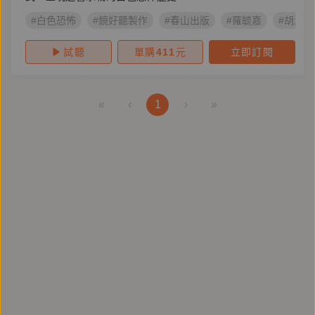
#白色恐怖
#鏡好聽製作
#春山出版
#羅毓嘉
#胡淑雯
試聽
單購
411
元
立即訂閱
«
‹
1
›
»