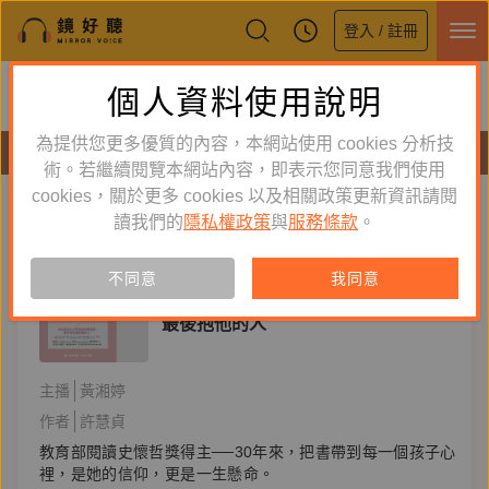
登入 / 註冊
鏡好聽全新APP上線
個人資料使用說明
下載
體驗全面升級，即刻下載
為提供您更多優質的內容，本網站使用 cookies 分析技
有聲書
術。若繼續閱覽本網站內容，即表示您同意我們使用
cookies，關於更多 cookies 以及相關政策更新資訊請閱
標籤：
許慧貞
新到舊
舊到新
讀我們的
隱私權政策
與
服務條款
。
單購
有聲書
不同意
我同意
親子教養
最後抱他的人
主播
黃湘婷
作者
許慧貞
教育部閱讀史懷哲獎得主──30年來，把書帶到每一個孩子心
裡，是她的信仰，更是一生懸命。