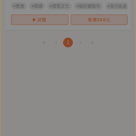
#教育
#閱讀
#寶瓶文化
#鏡好聽製作
#我可能是最
試聽
單購
320
元
«
‹
1
›
»