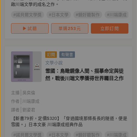
啟川端文學的成名之作。
#諾貝爾文學獎
#日本文學
#鏡好聽製作
#川端康成
試聽
單購
253
元
立即訂閱
訂閱
有聲書
文學小說
雪國：鳥瞰鏡像人間、描摹命定與徒
然，戰後川端文學獲得世界矚目之作
主播
吳奕倫
作者
川端康成
譯者
劉姿君
【新書79折，定價$320】「穿過國境那條長長的隧道，便是
雪國。」日本文豪 川端康成經典作品
#諾貝爾文學獎
#日本文學
#鏡好聽製作
#川端康成