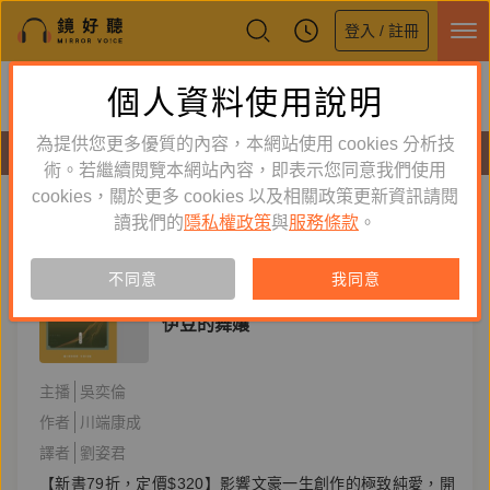
登入 / 註冊
鏡好聽全新APP上線
個人資料使用說明
下載
體驗全面升級，即刻下載
為提供您更多優質的內容，本網站使用 cookies 分析技
有聲書
術。若繼續閱覽本網站內容，即表示您同意我們使用
cookies，關於更多 cookies 以及相關政策更新資訊請閱
標籤：
川端康成
新到舊
舊到新
讀我們的
隱私權政策
與
服務條款
。
訂閱
有聲書
不同意
我同意
文學小說
伊豆的舞孃
主播
吳奕倫
作者
川端康成
譯者
劉姿君
【新書79折，定價$320】影響文豪一生創作的極致純愛，開