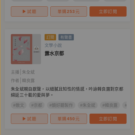
試聽
單購
253
元
立即訂閱
訂閱
有聲書
文學小說
露水京都
主播
朱全斌
作者
韓良露
朱全斌親自獻聲，以細膩且知性的情感，吟詠韓良露對京都
綿延三十載的愛與夢。
#散文
#京都
#鏡好聽製作
#朱全斌
#韓良露
#川
試聽
單購
450
元
立即訂閱