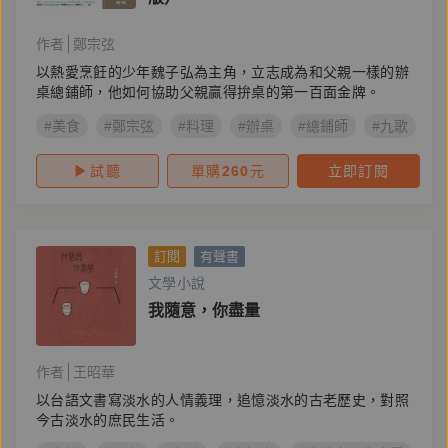
作者
鄭宗弦
以熱愛烹飪的少年魏子弘為主角，立志成為和父親一樣的辦
桌總鋪師，他如何協助父親贏得拚桌的第一百面金牌。
#美食
#鄭宗弦
#料理
#辦桌
#總鋪師
#九歌
#
試聽
單購
260
元
立即訂閱
訂閱
有聲書
文學小說
我隨意，你盡量
作者
王昭華
以台語文書寫淡水的人情義理，追憶淡水的古老歷史，對照
今古淡水的庶民生活。