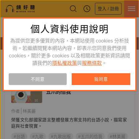
登入 / 註冊
鏡好聽全新APP上線
個人資料使用說明
下載
體驗全面升級，即刻下載
為提供您更多優質的內容，本網站使用 cookies 分析技
有聲書
術。若繼續閱覽本網站內容，即表示您同意我們使用
cookies，關於更多 cookies 以及相關政策更新資訊請閱
標籤：
九歌
新到舊
舊到新
讀我們的
隱私權政策
與
服務條款
。
訂閱
有聲書
不同意
我同意
文學小說
五爪的佮我
作者
林美麗
榮獲文化部國家語言整體發展方案支持的台語小說，描寫家
庭與社會現實。
#台語
#九歌
#九歌出版
#五爪的佮我
#林美麗