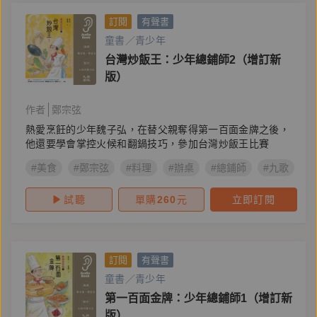
訂閱
有聲書
童書／青少年
台灣炒飯王：少年總鋪師2（增訂新
版）
作者
鄭宗弦
熱愛烹飪的少年魏子弘，在替父親奪得第一百面金牌之後，
他還要學會掌控火候和翻鍋技巧，參加台灣炒飯王比賽
#美食
#鄭宗弦
#料理
#辦桌
#總鋪師
#九歌
#
試聽
單購
260
元
立即訂閱
訂閱
有聲書
童書／青少年
第一百面金牌：少年總鋪師1（增訂新
版）