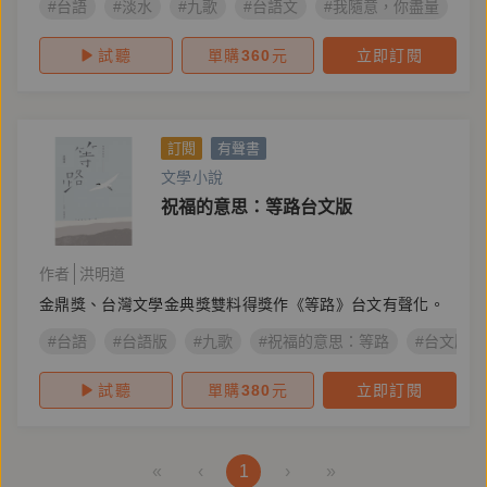
#台語
#淡水
#九歌
#台語文
#我隨意，你盡量
#
試聽
單購
360
元
立即訂閱
訂閱
有聲書
文學小說
祝福的意思：等路台文版
作者
洪明道
金鼎獎、台灣文學金典獎雙料得獎作《等路》台文有聲化。
#台語
#台語版
#九歌
#祝福的意思：等路
#台文版
試聽
單購
380
元
立即訂閱
«
‹
1
›
»