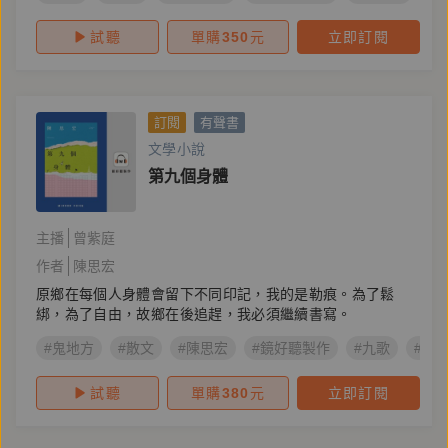
試聽
單購
350
元
立即訂閱
訂閱
有聲書
文學小說
第九個身體
主播
曾紫庭
作者
陳思宏
原鄉在每個人身體會留下不同印記，我的是勒痕。為了鬆
綁，為了自由，故鄉在後追趕，我必須繼續書寫。
#鬼地方
#散文
#陳思宏
#鏡好聽製作
#九歌
#社
試聽
單購
380
元
立即訂閱