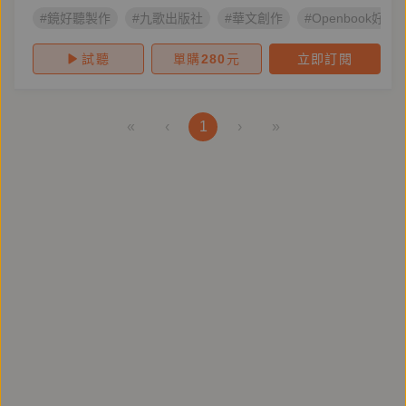
#鏡好聽製作
#九歌出版社
#華文創作
#Openbook好書
試聽
單購
280
元
立即訂閱
«
‹
1
›
»