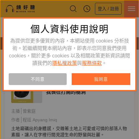
登入 / 註冊
鏡好聽全新APP上線
個人資料使用說明
下載
體驗全面升級，即刻下載
為提供您更多優質的內容，本網站使用 cookies 分析技
有聲書
術。若繼續閱覽本網站內容，即表示您同意我們使用
cookies，關於更多 cookies 以及相關政策更新資訊請閱
標籤：
台灣文學獎蓓蕾獎
新到舊
舊到新
讀我們的
隱私權政策
與
服務條款
。
訂閱
有聲書
不同意
我同意
文學小說
我長在打開的樹洞
主播
曾紫庭
作者
程廷 Apyang Imiq
土地磨礪出的身體感，交雜著土地上可愛或可憐的部落人物
素描，讓人在字裡行間見證生命的野蠻與壯麗。