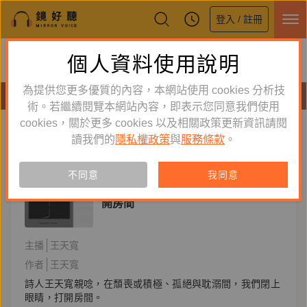
登入 / 註冊
鏡好聽全新APP上線
個人資料使用說明
下載
體驗全面升級，即刻下載
為提供您更多優質的內容，本網站使用 cookies 分析技
有聲書
術。若繼續閱覽本網站內容，即表示您同意我們使用
cookies，關於更多 cookies 以及相關政策更新資訊請閱
標籤：
開房間
新到舊
舊到新
讀我們的
隱私權政策
與
服務條款
。
訂閱
有聲書
不同意
我同意
文學小說
開房間
主播
王天寬
作者
王天寬
詩人王天寬親唸，在頹喪或積極、孤絕與耽溺間，我們閉上
眼睛，打開房間。