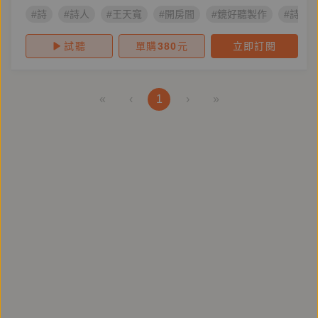
#詩
#詩人
#王天寬
#開房間
#鏡好聽製作
#詩人
試聽
單購
380
元
立即訂閱
«
‹
1
›
»