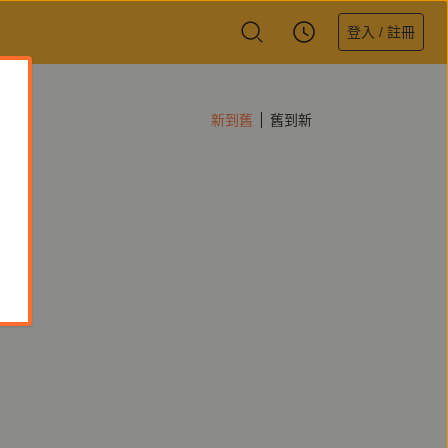
登入 / 註冊
新到舊
舊到新