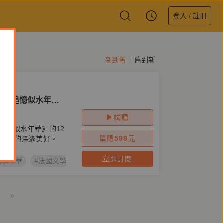
登入 / 註冊
新到舊
舊到新
漢《追憶似水年
試聽
追憶似水年華》的12
單購
599
元
大經典的深邃美好。
立即訂閱
似水年華
#法國文學
#鏡好聽原創節目
#瑪德蓮
#普魯斯特效
»