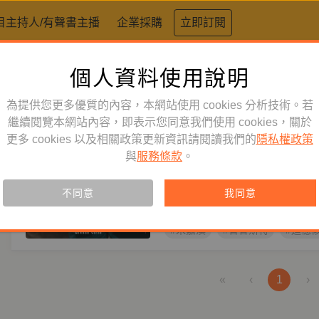
目主持人/有聲書主播
企業採購
立即訂閱
個人資料使用說明
標籤：
歐洲文學
為提供您更多優質的內容，本網站使用 cookies 分析技術。若
文學生活
繼續閱覽本網站內容，即表示您同意我們使用 cookies，關於
訂閱
節目
更多 cookies 以及相關政策更新資訊請閱讀我們的
隱私權政策
在普魯斯特的時光裡——朱嘉
與
服務條款
。
華》12講
主持人
朱嘉漢
小說家化身伴讀人，朱嘉漢引領《
不同意
我同意
條路線，帶你理解這部20世紀百
#朱嘉漢
#普魯斯特
#追憶
«
‹
1
›