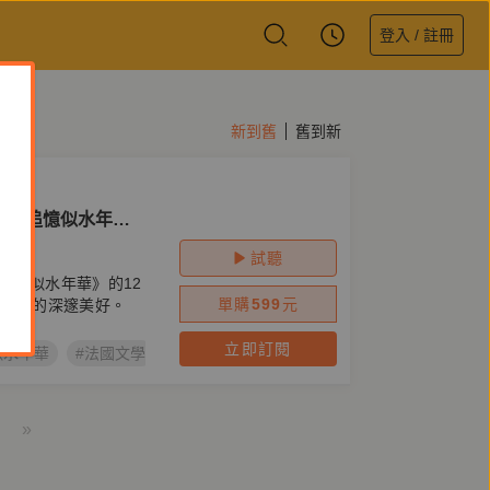
登入 / 註冊
新到舊
舊到新
漢《追憶似水年
試聽
追憶似水年華》的12
單購
599
元
大經典的深邃美好。
立即訂閱
似水年華
#法國文學
#鏡好聽原創節目
#瑪德蓮
#普魯斯特效
»