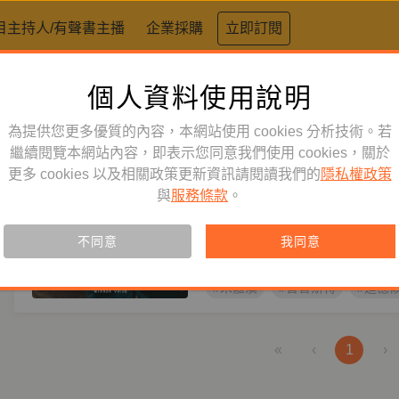
目主持人/有聲書主播
企業採購
立即訂閱
個人資料使用說明
標籤：
普魯斯特瞬間
為提供您更多優質的內容，本網站使用 cookies 分析技術。若
文學生活
繼續閱覽本網站內容，即表示您同意我們使用 cookies，關於
訂閱
節目
更多 cookies 以及相關政策更新資訊請閱讀我們的
隱私權政策
在普魯斯特的時光裡——朱嘉
與
服務條款
。
華》12講
主持人
朱嘉漢
小說家化身伴讀人，朱嘉漢引領《
不同意
我同意
條路線，帶你理解這部20世紀百
#朱嘉漢
#普魯斯特
#追憶
«
‹
1
›