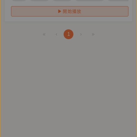
開始播放
«
‹
1
›
»