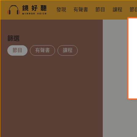
發現
有聲書
節目
課程
節
篩選
節目
有聲書
課程