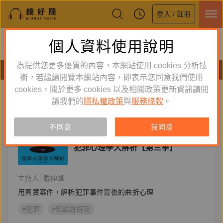
登入 / 註冊
鏡好聽全新APP上線
個人資料使用說明
下載
體驗全面升級，即刻下載
為提供您更多優質的內容，本網站使用 cookies 分析技
節目
術。若繼續閱覽本網站內容，即表示您同意我們使用
cookies，關於更多 cookies 以及相關政策更新資訊請閱
標籤：
知識好好玩
新到舊
舊到新
讀我們的
隱私權政策
與
服務條款
。
節目
不同意
我同意
知識好好玩
犯罪心理學大解析【第三季】
主持人
戴伸峰
用真實案件，解析犯罪事件背後的曲折心理
#犯罪
#知識好好玩