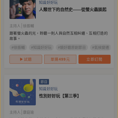
知識好好玩
人類世下的自然史——從螢火蟲談起
主持人
徐振輔
跟著螢火蟲的光，聆聽一則人與自然互相糾纏、互相打造的
故事。
#徐振輔
#知識好好玩
#鏡好聽原創節目
#氣候變遷
試聽
單購
499
元
立即訂閱
節目
知識好好玩
性別好好玩【第三季】
主持人
康庭瑜