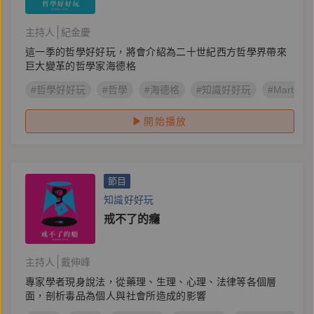
主持人
紀金慶
這一季的哲學好好玩，將會介紹為二十世紀西方哲學界帶來
巨大變革的哲學家海德格
#哲學好好玩
#哲學
#海德格
#知識好好玩
#Martin H
開始播放
節目
知識好好玩
戒不了的癮
主持人
戴伸峰
專家學者現身說法，從藥理、生理、心理、法律等各個層
面，剖析毒品為個人與社會所造成的影響