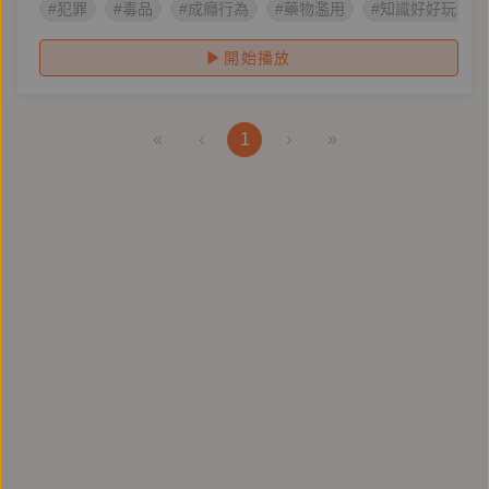
#犯罪
#毒品
#成癮行為
#藥物濫用
#知識好好玩
開始播放
«
‹
1
›
»