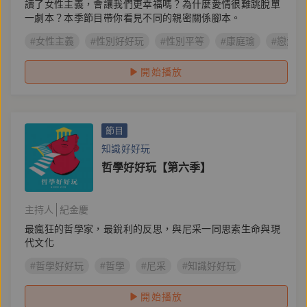
讀了女性主義，會讓我們更幸福嗎？為什麼愛情很難跳脫單
一劇本？本季節目帶你看見不同的親密關係腳本。
#女性主義
#性別好好玩
#性別平等
#康庭瑜
#戀愛
開始播放
節目
知識好好玩
哲學好好玩【第六季】
主持人
紀金慶
最瘋狂的哲學家，最銳利的反思，與尼采一同思索生命與現
代文化
#哲學好好玩
#哲學
#尼采
#知識好好玩
開始播放