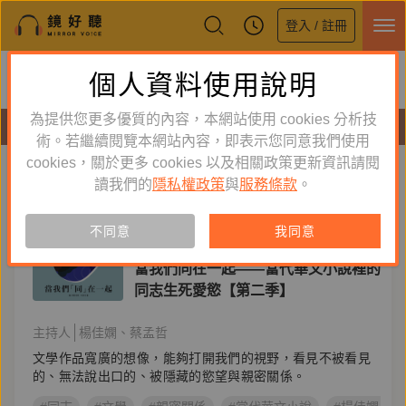
登入 / 註冊
鏡好聽全新APP上線
個人資料使用說明
下載
體驗全面升級，即刻下載
為提供您更多優質的內容，本網站使用 cookies 分析技
節目
術。若繼續閱覽本網站內容，即表示您同意我們使用
cookies，關於更多 cookies 以及相關政策更新資訊請閱
標籤：
楊佳嫻 蔡孟哲
新到舊
舊到新
讀我們的
隱私權政策
與
服務條款
。
節目
不同意
我同意
文學生活
當我們同在一起——當代華文小說裡的
同志生死愛慾【第二季】
主持人
楊佳嫻
蔡孟哲
文學作品寬廣的想像，能夠打開我們的視野，看見不被看見
的、無法說出口的、被隱藏的慾望與親密關係。