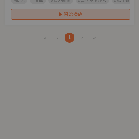
#同志
#文學
#親密關係
#當代華文小說
#楊佳嫻 蔡
開始播放
«
‹
1
›
»