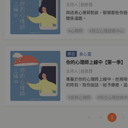
主持人
趙慈慧
與諮商心理師對談，聊聊那些你我
關係議題。
#心理師
#旭立心理諮商中心
身心靈
節目
你的心理師上線中【第一季】
主持人
趙慈慧
專屬於你的心理師上線中，他將陪
的時刻，陪你說話、給予療癒，並
法。
#諮商心理師
#旭立心理諮商中
«
‹
1
›