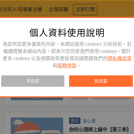
目主持人/有聲書主播
企業採購
立即訂閱
個人資料使用說明
標籤：
旭立心理諮商中心
為提供您更多優質的內容，本網站使用 cookies 分析技術。若
身心靈
繼續閱覽本網站內容，即表示您同意我們使用 cookies，關於
節目
更多 cookies 以及相關政策更新資訊請閱讀我們的
隱私權政策
你的心理師上線中【第四季】
與
服務條款
。
主持人
趙慈慧
與諮商心理師對談，聊聊那些你我
不同意
我同意
關係議題。
#心理師
#旭立心理諮商中心
身心靈
節目
你的心理師上線中【第三季】