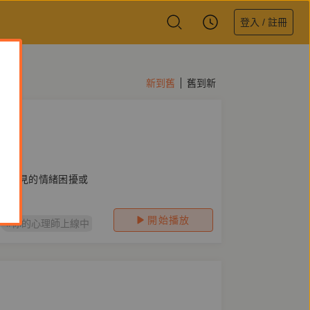
登入 / 註冊
新到舊
舊到新
都常見的情緒困擾或
開始播放
#你的心理師上線中