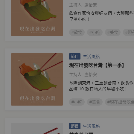
主持人
盧怡安
飲食作家怡安與好友們，大聊那些
早場小吃！
#飲食
#小吃
#美食
#現
生活風格
節目
現在出發吃台灣【第一季】
主持人
盧怡安
基隆到東港，三重到台南，飲食作
品嚐 10 款在地人的早場小吃！
#小吃
#美食
#現在出發吃
生活風格
節目