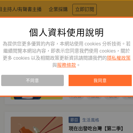
目主持人/有聲書主播
企業採購
立即訂閱
個人資料使用說明
標籤：
美食
為提供您更多優質的內容，本網站使用 cookies 分析技術。若
生活風格
繼續閱覽本網站內容，即表示您同意我們使用 cookies，關於
節目
更多 cookies 以及相關政策更新資訊請閱讀我們的
隱私權政策
裴社長吃喝玩樂
與
服務條款
。
主持人
裴偉
生活再忙，都要過得有滋有味！ 
不同意
我同意
Podcast
#美食
#旅遊
#裴偉
#吃
生活風格
節目
現在出發吃台灣【第二季】