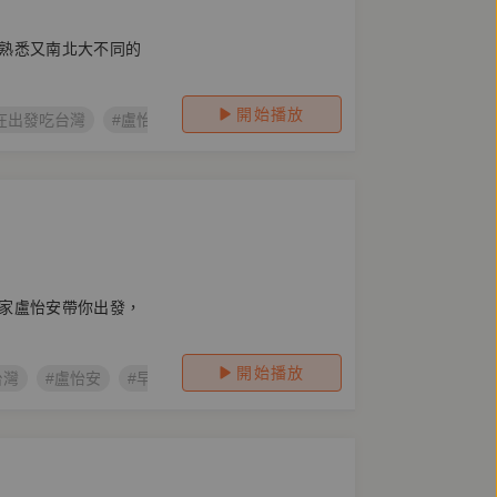
熟悉又南北大不同的
開始播放
在出發吃台灣
#盧怡安
#早餐
#飲食文化
家盧怡安帶你出發，
開始播放
台灣
#盧怡安
#早餐