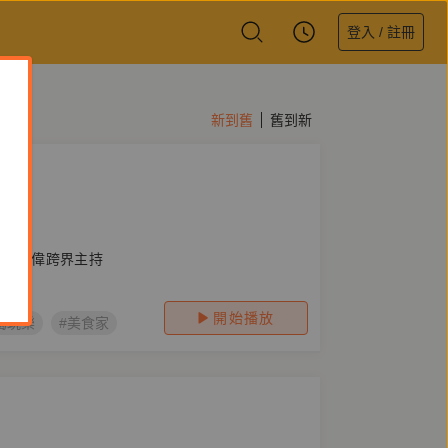
登入 / 註冊
新到舊
舊到新
——裴偉跨界主持
開始播放
喝玩樂
#美食家