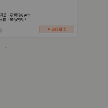
消息、最精闢的美食
水間，等你光臨！
開始播放
間
»