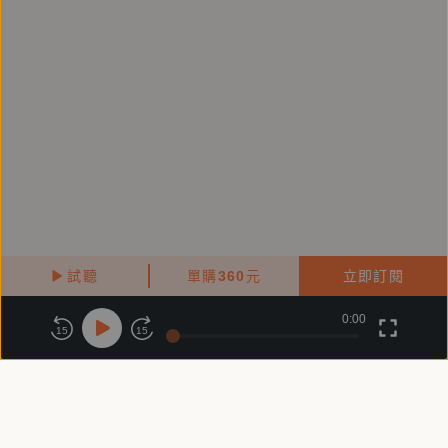
試聽
單購
360
元
立即訂閱
0:00
關於鏡好聽
版權政策
隱私政策
15
15
商務合作
付費條款
會員條款
常見問題
客服信箱