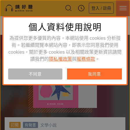
登入 / 註冊
鏡好聽全新APP上線
個人資料使用說明
下載
體驗全面升級，即刻下載
為提供您更多優質的內容，本網站使用 cookies 分析技
術。若繼續閱覽本網站內容，即表示您同意我們使用
cookies，關於更多 cookies 以及相關政策更新資訊請閱
讀我們的
隱私權政策
與
服務條款
。
不同意
我同意
文學小說
訂閱
有聲書