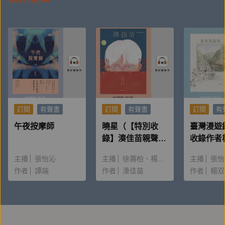
Facebook／Instagram／Threads：@zhuxuederen.eth
website：
www.zhuxuederen.com
====
產品企劃：王子懿
錄音/後製：黃德瑋
訂閱
有聲書
訂閱
有聲書
訂閱
有
午夜按摩師
曉星（【特別收
臺灣漫遊
錄】湊佳苗親聲朗
收錄作者
讀＆創作動機）
唸〈後記
主播
張怡沁
主播
徐壽柏
楊雅淳
主播
張怡
作者
譚端
作者
湊佳苗
作者
楊双