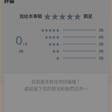
評論
像是空白的殘響
像是我們的答案……。
我給本專輯
顆星
而詩會帶我們去哪？會不會是
TO THE MOON AND BACK？
(0)
0
(0)
【名人推薦】
/ 5
(0)
「屬於次世代的前瞻性詩意。」——唐捐
(0)
(0)
「二十世紀初期未來主義的2.0。」——鴻鴻
(0)
「像是早預言好了書中世界的未來。」——鄭宜農
目前還未有任何評論喔！
歡迎留下您的想法和我們交流～
【作者簡介】
煮雪的人