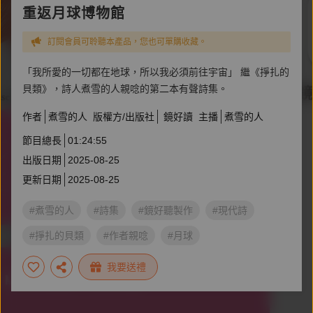
重返月球博物館
訂閱會員可聆聽本產品，您也可單購收藏。
「我所愛的一切都在地球，所以我必須前往宇宙」 繼《掙扎的
貝類》，詩人煮雪的人親唸的第二本有聲詩集。
作者
煮雪的人
版權方/出版社
鏡好讀
主播
煮雪的人
節目總長
01:24:55
出版日期
2025-08-25
更新日期
2025-08-25
#煮雪的人
#詩集
#鏡好聽製作
#現代詩
#掙扎的貝類
#作者親唸
#月球
我要送禮