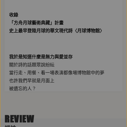
收錄
「方舟月球藝術典藏」計畫
史上最早登陸月球的華文現代詩〈月球博物館〉
我於是知道什麼是無力與愛並存
關於詩的話題眾說紛紜
當行走、用餐、看一場表演都像場博物館中的夢
也許我們早就是月面上
被遺忘的人？
分不清日夜的軌道邊
等待漲潮的人們
REVIEW
在故事開始後被故事抵銷……詩就開始了