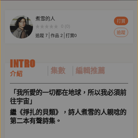
煮雪的人
打賞
0 (0)
追蹤
追蹤
7
作品
2
打賞
0
INTRO
集數
編輯推薦
介紹
「我所愛的一切都在地球，所以我必須前
往宇宙」
繼《掙扎的貝類》，詩人煮雪的人親唸的
第二本有聲詩集。