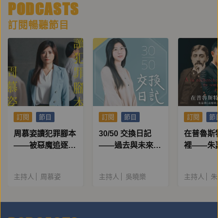
PODCASTS
訂閱暢聽節目
訂閱
節目
訂閱
節目
訂閱
節
周慕姿讀犯罪腳本
30/50 交換日記
在普魯斯
——被惡魔追逐的
——過去與未來的
裡——朱
人
女生聽到請回答
憶似水年
主持人
周慕姿
主持人
吳曉樂
主持人
朱