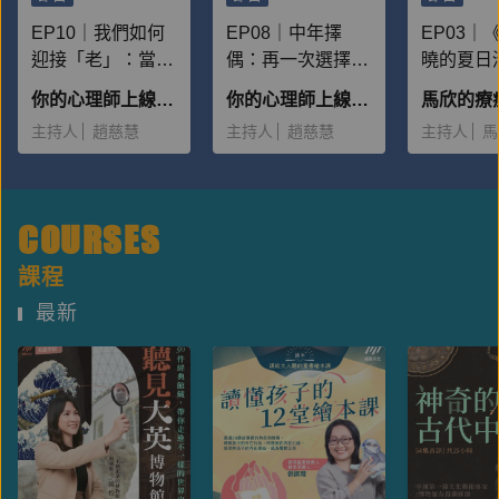
EP10｜我們如何
EP08｜中年擇
EP03｜
迎接「老」：當我
偶：再一次選擇愛
曉的夏日
終將老去，要如何
人，也再一次選擇
——他們
你的心理師上線中【第四季】
你的心理師上線中【第四季】
活得自在？ ft.呂旭
自己 ft.萬庭歡
正午下的
主持人
趙慈慧
主持人
趙慈慧
主持人
馬
亞
COURSES
課程
最新