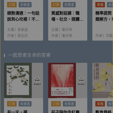
訂閱
有聲書
訂閱
有聲書
單購
有
順勢溝通：一句話
質感對話課：職
精準提問
說到心坎裡！不消
場、社交、媒體及
題解方，
耗情緒，掌握優勢
自我叩問的言談美
思維、發
主播
曾紫庭
主播
潘月琪
的39個對話練習
學
響力的1
作者
張忘形
作者
潘月琪
作者
洪震
法
一起思索生命的答案
訂閱
有聲書
訂閱
有聲書
單購
有
有一天，禪
莊子陪你走紅塵
斷食善終