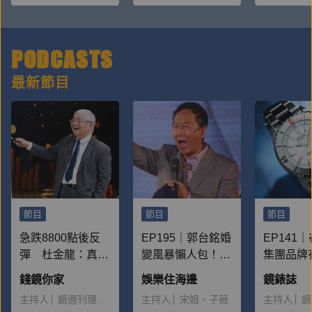
PODCASTS
最新節目
節目
節目
節目
急跌8800點後反
EP195｜郭台銘婚
EP141
彈 杜金龍：真正
變風暴懶人包！不
集團品牌
多頭還差一個訊號
肯放手海后小三
勢？ft.
錢鏡你家
娛樂住海邊
鏡錶誌
｜2026.08.07
妻子重病成逆轉關
輯Jerry
主持人
鏡週刊理財組
主持人
宋姐、子薇
主持人
鏡
鍵？