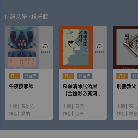
鏡文學×鏡好聽
訂閱
有聲書
訂閱
有聲書
訂閱
有
午夜按摩師
惡願清除居酒屋
刑警教父
【金鐘影帝黃河親
聲朗讀】
主播
張怡沁
主播
黃河
主播
張心
作者
譚端
作者
崑崙
作者
林慶