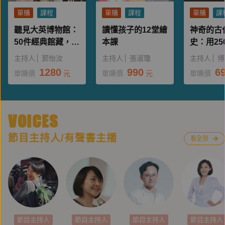
單購
課程
單購
課程
單購
課
聽見大英博物館：
讀懂孩子的12堂繪
神奇的古
50件經典館藏，帶
本課
史：用25
你走進不一樣的世
的故事，
主持人
郭怡汝
主持人
張淑瓊
主持人
博
界史
萬年大歷
1280
990
6
單購價
元
單購價
元
單購價
VOICES
節目主持人/有聲書主播
看全部
節目主持人
節目主持人
節目主持人
節目主持人