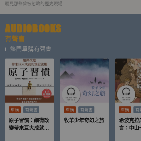
聽見那些曾被忽略的歷史現場
AUDIOBOOKS
有聲書
熱門單購有聲書
單購
有聲書
單購
有聲書
單購
有
原子習慣：細微改
牧羊少年奇幻之旅
希波克拉
變帶來巨大成就的
言：中山
實證法則
醫學推理