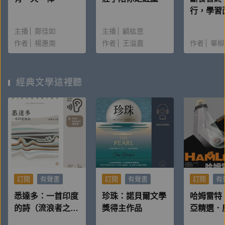
行，學習
的生命課
主播
鄭佳如
主播
顧紘恩
鶯醫師首
作者
楊惠南
作者
王溢嘉
作者
畢柳
性朗讀‧
書）
經典文學這裡聽
訂閱
有聲書
訂閱
有聲書
訂閱
有
悉達多：一首印度
珍珠：諾貝爾文學
哈姆雷特
的詩（流浪者之
獎得主作品
亞精選．
歌）