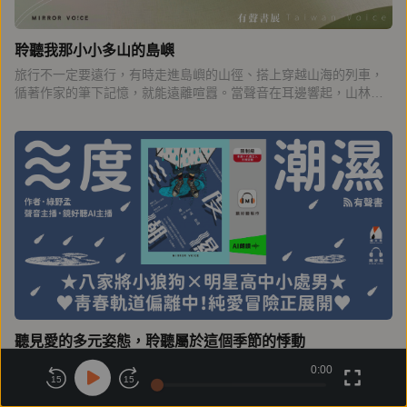
聆聽我那小小多山的島嶼
旅行不一定要遠行，有時走進島嶼的山徑、搭上穿越山海的列車，
循著作家的筆下記憶，就能遠離喧囂。當聲音在耳邊響起，山林不
再只是風景，而是一場能被聆聽的旅行。這個夏天，帶上耳機出發
吧！用聲音漫遊山林，聽見自然最純粹的呼吸，也感受這座島嶼的
人情。
聽見愛的多元姿態，聆聽屬於這個季節的悸動
這個夏天，走進來吹吹風，聽見屬於你的夏日篇章❤
0:00
15
15