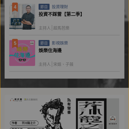
投資理財
4
節目
投資不踩雷【第二季】
主持人
超馬芭樂
影視娛樂
5
節目
娛樂住海邊
主持人
宋姐、子薇