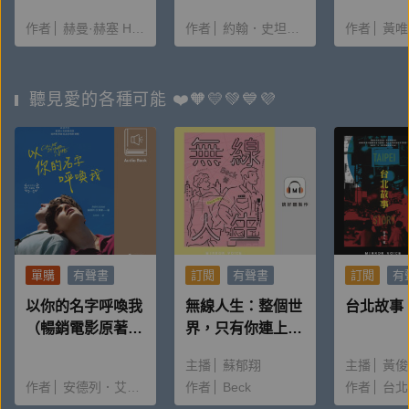
作者
赫曼·赫塞 Hermann Hesse
作者
約翰．史坦貝克 John Steinbeck
作者
黃唯
聽見愛的各種可能 ❤️🧡💛💚💙💜
單購
有聲書
訂閱
有聲書
訂閱
有
以你的名字呼喚我
無線人生：整個世
台北故事
（暢銷電影原著有
界，只有你連上了
聲書）
我
主播
蘇郁翔
主播
黃俊
作者
安德列．艾席蒙 André Aciman
作者
Beck
作者
台北