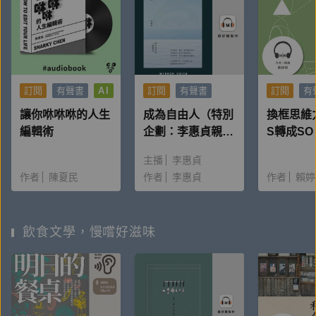
訂閱
有聲書
AI
訂閱
有聲書
訂閱
有
讓你咻咻咻的人生
成為自由人（特別
換框思維
編輯術
企劃：李惠貞親聲
S轉成S
回覆讀者Q&A）
不糾結，
主播
李惠貞
只需改變
作者
陳夏民
作者
李惠貞
作者
賴婷
飲食文學，慢嚐好滋味