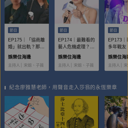
節目
節目
節目
EP175｜「協商離
EP174｜最難看的
EP173
婚」就出軌？那個
藝人危機處理？還
多年戰友
愛家網紅偷吃 蔡
原鏡週刊「莫莉事
經紀人是
娛樂住海邊
娛樂住海邊
娛樂住海
瑞雪限動早有線
件」爆料始末！
人」？還
主持人
宋姐、子薇
主持人
宋姐、子薇
主持人
宋
索！
「工具人
紀念廖雅慧老師，用聲音走入莎翁的永恆樂章