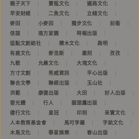
親子天下
寶瓶文化
遍路文化
早安財經
二魚文化
立緒文化
麥田
小麥田
獨步文化
前衛
信誼
南方家園
時報出版
逗點文創結社
積木文化
啟明
有鹿文化
麥浩斯
墨刻
孜孜
九歌
允晨文化
大塊文化
方寸文創
秀威資訊
平心出版
聯合文學
聯經出版
玉山社
洪範
康健出版
大田
好人出版
發光體
行人
貓頭鷹出版
健行文化
皇冠
印刻
采實文化
人本教育基金會
馬可孛羅
字畝文化
木馬文化
華星娛樂
春山出版