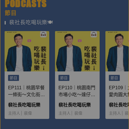
PODCASTS
節目
裴社長吃喝玩樂🍽️
節目
節目
節目
EP111｜桃園早餐
EP110｜桃園南門
EP109
一條街～文化街台
市場小吃～達仔
愛肉圓大
味腸粉、麵糊蛋
仙、米粉湯、梅蘭
島吃遍Ｑ
裴社長吃喝玩樂
裴社長吃喝玩樂
裴社長吃
餅、水煎包
阿婆客家粿店
糟、清蒸
主持人
裴偉
主持人
裴偉
主持人
裴