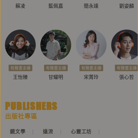
蘇凌
藍佩嘉
簡永達
劉姿麟
有聲書主播
有聲書主播
有聲書主播
有聲書主播
王怡臻
甘耀明
宋菁玲
張心哲
PUBLISHERS
出版社專區
鏡文學
遠流
心靈工坊