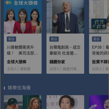
婷
節目
節目
節目
川普鮑爾衝突升
台積電創高、成交
EP38｜
級！ 美司法部介
量破兆 杜金龍親
背後的訊
入聯準會翻修案
授「賣多買少」降
票放著不
全球大頭條
錢鏡你家
【全球大頭條202
持股術｜2026.01.
傷是？
主持人
鏡新聞
主持人
鏡週刊理財組
主持人
超
6.01.13】
09
娛樂住海邊