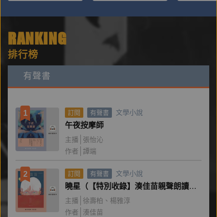
RANKING
排行榜
有聲書
文學小說
1
訂閱
有聲書
午夜按摩師
主播
張怡沁
作者
譚端
文學小說
2
訂閱
有聲書
曉星（【特別收錄】湊佳苗親聲朗讀＆創作動機）
主播
徐壽柏
楊雅淳
作者
湊佳苗