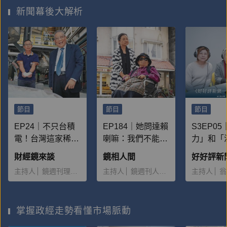
新聞幕後大解析
節目
節目
節目
EP24｜不只台積
EP184｜她問達賴
S3EP0
電！台灣這家稀有
喇嘛：我們不能抱
力」和「
金屬回收廠，為何
著憤怒去對抗不義
如何平衡
財經鏡來談
鏡相人間
讓美、日爭相拜訪
嗎？——林宅血案
統新聞媒
主持人
鏡週刊理財組
鏡週刊財經組
主持人
鏡週刊人物組
主持人
翁
合作？
46年
轉型與挑戰 
報》執行
陳建勳、
掌握政經走勢看懂市場脈動
視》新媒
內容中心