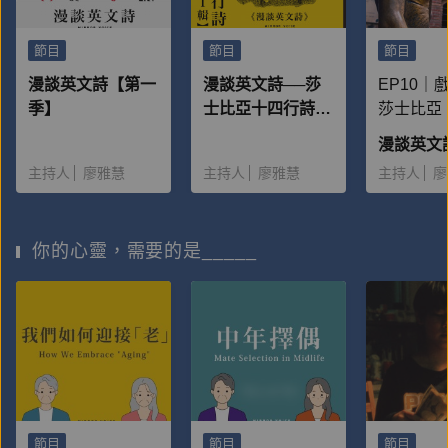
節目
節目
節目
漫談英文詩【第一
漫談英文詩──莎
EP10｜
季】
士比亞十四行詩第
莎士比亞
一輯
與茱麗葉
主持人
廖雅慧
主持人
廖雅慧
主持人
廖
你的心靈，需要的是_____
節目
節目
節目