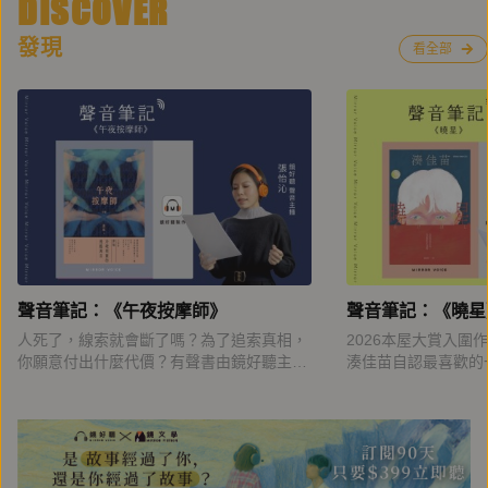
DISCOVER
發現
看全部
聲音筆記：《午夜按摩師》
聲音筆記：《曉星
人死了，線索就會斷了嗎？為了追索真相，
2026本屋大賞入圍
你願意付出什麼代價？有聲書由鏡好聽主播
湊佳苗自認最喜歡的
張怡沁，以精湛的角色詮釋與收放自如的聲
有毒題材：邪教洗腦
音演技，為我們帶來暢快淋漓的聆聽體驗。
制、復仇之心……故
贖。