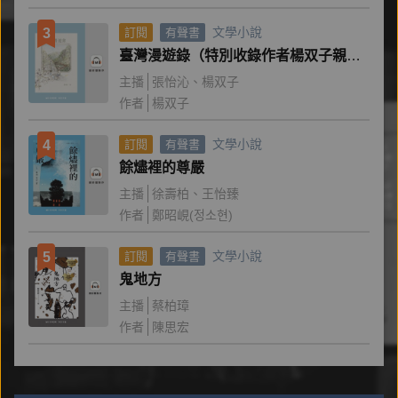
文學小說
3
訂閱
有聲書
臺灣漫遊錄（特別收錄作者楊双子親唸〈後記〉）
主播
張怡沁
楊双子
作者
楊双子
文學小說
4
訂閱
有聲書
餘燼裡的尊嚴
主播
徐壽柏
王怡臻
作者
鄭昭峴(정소현)
文學小說
5
訂閱
有聲書
鬼地方
主播
蔡柏璋
作者
陳思宏