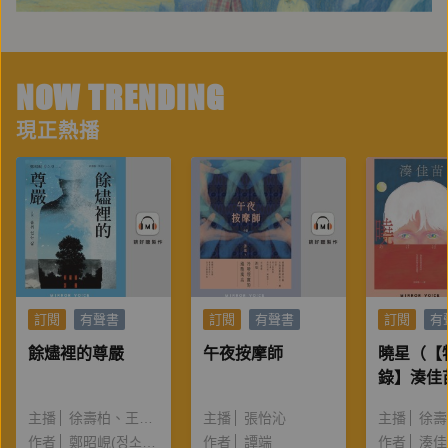
NOW TRENDING
現正熱播
訂閱
有聲書
訂閱
有聲書
訂閱
有
餘燼裡的尊嚴
午夜按摩師
曉星（【
錄】湊佳
讀＆創作
主播
徐壽柏
王怡臻
主播
張怡沁
主播
徐壽
作者
鄭昭峴(정소현)
作者
譚端
作者
湊佳