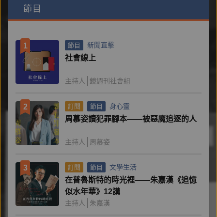
節目
新聞直擊
1
節目
社會線上
主持人
鏡週刊社會組
身心靈
2
訂閱
節目
周慕姿讀犯罪腳本——被惡魔追逐的人
主持人
周慕姿
文學生活
3
訂閱
節目
在普魯斯特的時光裡——朱嘉漢《追憶
似水年華》12講
主持人
朱嘉漢