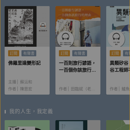
訂閱
有聲書
訂閱
有聲書
訂閱
有
佛羅里達變形記
一百則旅行諺語，
異類矽谷
一百個你該旅行的
谷工程師
理由
深度田野
主播
蘇沄和
作者
陳思宏
作者
田臨斌（老黑）
作者
鱸魚
我的人生，我定義