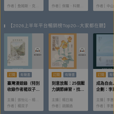
作者
詹姆斯．克利爾
作者
保羅．科爾賀（Paulo Coelho）
作者
中山七里（Shic
【2026上半年平台暢銷榜Top20--大家都在聽】
訂閱
有聲書
訂閱
有聲書
訂閱
有
臺灣漫遊錄（特別
刻意放鬆：25個壓
成為自由
收錄作者楊双子親
力調節練習，找回
企劃：李
唸〈後記〉）
安定的內在
回覆讀者
主播
張怡沁
楊双子
主播
楊日瀚
主播
李惠
作者
楊双子
作者
胡展誥
作者
李惠