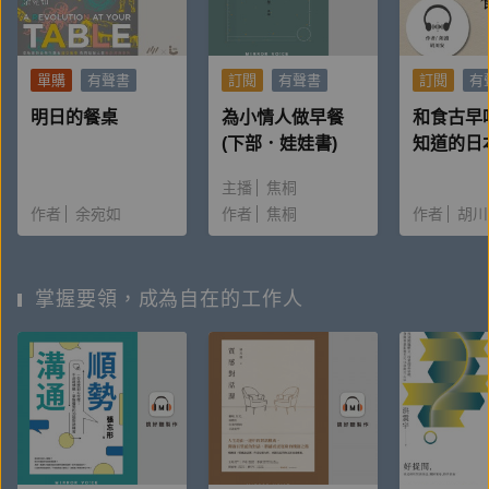
單購
有聲書
訂閱
有聲書
訂閱
有
明日的餐桌
為小情人做早餐
和食古早
(下部．娃娃書)
知道的日
事
主播
焦桐
作者
余宛如
作者
焦桐
作者
胡川
掌握要領，成為自在的工作人