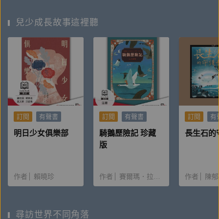
兒少成長故事這裡聽
訂閱
有聲書
訂閱
有聲書
訂閱
有
明日少女俱樂部
騎鵝歷險記 珍藏
長生石的
版
作者
賴曉珍
作者
賽爾瑪．拉格洛夫
施養慧
作者
陳郁
尋訪世界不同角落