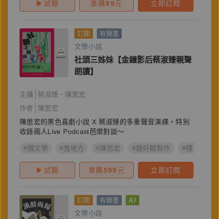
試聽
單購
99
元
立即訂閱
訂閱
有聲書
文學小說
社頭三姊妹【金鐘影后蔡淑臻親聲
朗讀】
主播
蔡淑臻
陳思宏
作者
陳思宏
陳思宏的黑色喜劇小說 X 蔡淑臻的多重聲音演繹。特別
收錄兩人Live Podcast芭樂對談～
#鏡文學
#鬼地方
#陳思宏
#鏡好聽製作
#樓上的好
試聽
單購
599
元
立即訂閱
訂閱
有聲書
AI
文學小說