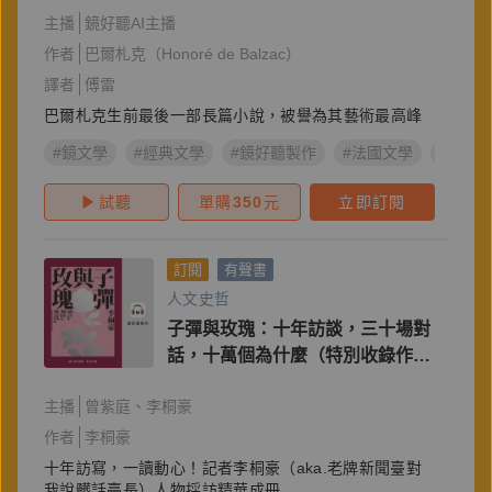
主播
鏡好聽AI主播
作者
巴爾札克（Honoré de Balzac）
譯者
傅雷
巴爾札克生前最後一部長篇小說，被譽為其藝術最高峰
#鏡文學
#經典文學
#鏡好聽製作
#法國文學
#巴爾
試聽
單購
350
元
立即訂閱
訂閱
有聲書
人文史哲
子彈與玫瑰：十年訪談，三十場對
話，十萬個為什麼（特別收錄作者
李桐豪親唸〈前言〉）
主播
曾紫庭
李桐豪
作者
李桐豪
十年訪寫，一讀動心！記者李桐豪（aka.老牌新聞臺對
我說髒話臺長）人物採訪精華成冊