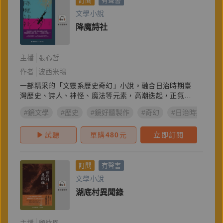
訂閱
有聲書
文學小說
降魔詩社
主播
張心哲
作者
波西米鴨
一部精采的「文靈系歷史奇幻」小說。融合日治時期臺
灣歷史、詩人、神怪、魔法等元素，高潮迭起，正氣凜
然。
#鏡文學
#歷史
#鏡好聽製作
#奇幻
#日治時期
#
試聽
單購
480
元
立即訂閱
訂閱
有聲書
文學小說
湖底村異聞錄