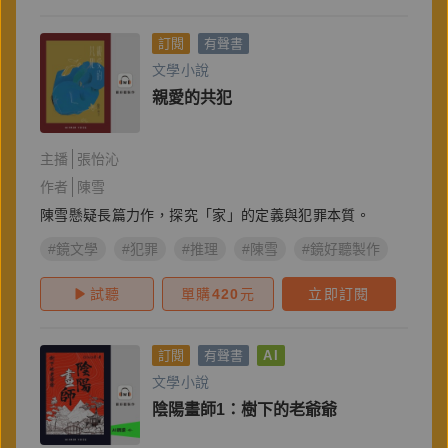
訂閱
有聲書
文學小說
親愛的共犯
主播
張怡沁
作者
陳雪
陳雪懸疑長篇力作，探究「家」的定義與犯罪本質。
#鏡文學
#犯罪
#推理
#陳雪
#鏡好聽製作
#懸疑
試聽
單購
420
元
立即訂閱
訂閱
有聲書
AI
文學小說
陰陽畫師1：樹下的老爺爺