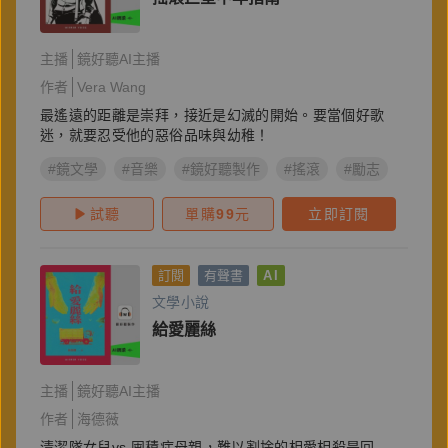
主播
鏡好聽AI主播
作者
Vera Wang
最遙遠的距離是崇拜，接近是幻滅的開始。要當個好歌
迷，就要忍受他的惡俗品味與幼稚！
#鏡文學
#音樂
#鏡好聽製作
#搖滾
#勵志
#自我
試聽
單購
99
元
立即訂閱
訂閱
有聲書
AI
文學小說
給愛麗絲
主播
鏡好聽AI主播
作者
海德薇
清潔隊女兒vs.囤積症母親，難以割捨的相愛相殺是回