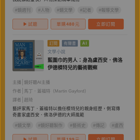
#鏡週刊
#人物
#鏡文學
#記者
#報導文學
#鏡好
試聽
單購
480
元
立即訂閱
訂閱
有聲書
AI
文學小說
藍圍巾的男人：身為盧西安．佛洛
伊德模特兒的藝術觀察
主播
鏡好聽AI主播
作者
馬丁．蓋福特（Martin Gayford）
譯者
趙琦
藝評家馬丁．蓋福特以擔任模特兒的親身經歷，側寫傳
奇畫家盧西安．佛洛伊德的大師風範
#鏡文學
#鏡好聽製作
#藝術史
#傳記
#盧西安‧佛
試聽
單購
199
元
立即訂閱