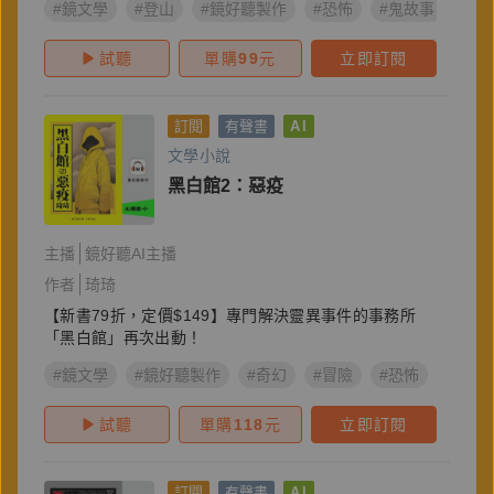
#鏡文學
#登山
#鏡好聽製作
#恐怖
#鬼故事
#A
試聽
單購
99
元
立即訂閱
訂閱
有聲書
AI
文學小說
黑白館2：惡疫
主播
鏡好聽AI主播
作者
琦琦
【新書79折，定價$149】專門解決靈異事件的事務所
「黑白館」再次出動！
#鏡文學
#鏡好聽製作
#奇幻
#冒險
#恐怖
#驚悚
試聽
單購
118
元
立即訂閱
訂閱
有聲書
AI