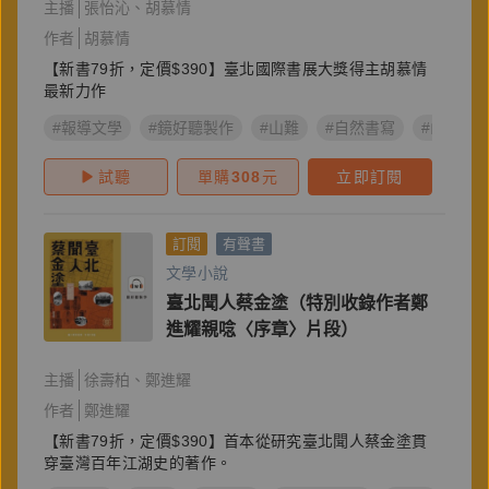
主播
張怡沁
胡慕情
作者
胡慕情
【新書79折，定價$390】臺北國際書展大獎得主胡慕情
最新力作
#報導文學
#鏡好聽製作
#山難
#自然書寫
#山岳文
試聽
單購
308
元
立即訂閱
訂閱
有聲書
文學小說
臺北聞人蔡金塗（特別收錄作者鄭
進耀親唸〈序章〉片段）
主播
徐壽柏
鄭進耀
作者
鄭進耀
【新書79折，定價$390】首本從研究臺北聞人蔡金塗貫
穿臺灣百年江湖史的著作。