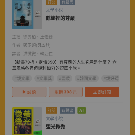
訂閱
有聲書
文學小說
餘燼裡的尊嚴
主播
徐壽柏
王怡臻
作者
鄭昭峴(정소현)
譯者
洪微微
韓亞仁
【新書79折，定價390】有尊嚴的人生究竟是什麼？ 六
篇風格各異但銳利如刃的短篇小說。
#鏡文學
#文學獎
#霸凌
#韓國文學
#鏡好聽製作
試聽
單購
308
元
立即訂閱
訂閱
有聲書
AI
文學小說
螢光微微