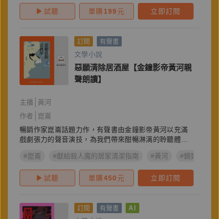
試聽
單購
199
元
立即訂閱
訂閱
有聲書
文學小說
惡願清除居酒屋【金鐘影帝黃河親
聲朗讀】
主播
黃河
作者
崑崙
暢銷作家崑崙話題力作，有聲書由金鐘影帝黃河以充滿
戲劇張力的聲音演技，為我們帶來酣暢淋漓的聆聽體
驗。
#崑崙
#獻給殺人魔的居家清潔指南
#黃河
#鏡好聽製作
試聽
單購
450
元
立即訂閱
訂閱
有聲書
AI