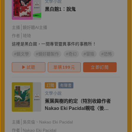
文學小說
黑白館1：說鬼
主播
鏡好聽AI主播
作者
琦琦
這裡是黑白館，一間專管靈異事件的事務所！
#鏡文學
#鏡好聽製作
#奇幻
#冒險
#恐怖
#驚悚
試聽
單購
199
元
立即訂閱
訂閱
有聲書
文學小說
蕉葉與樹的約定（特別收錄作者
Nakao Eki Pacidal親唸〈後
記〉）
主播
吳奕倫
Nakao Eki Pacidal
作者
Nakao Eki Pacidal