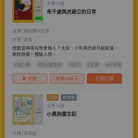
文學小說
朱千歲與虎爺公的日常
主播
鏡好聽AI主播
作者
瀝青
想要當神得先學會做人？大叔、少年與虎爺共組家庭，
斬妖除魔，體驗人間。
#鏡文學
#鏡好聽製作
#奇幻
#宮廟
#AI有聲書
#
試聽
單購
180
元
立即訂閱
訂閱
有聲書
文學小說
小黑狗重生記
主播
曾紫庭