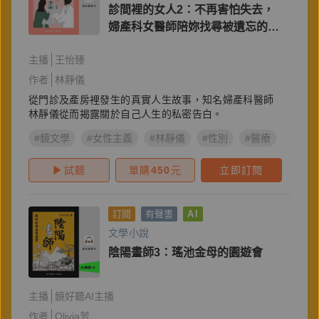
診間裡的女人2：不再害怕失去，
婦產科女醫師陪妳找尋被遺忘的自
己
主播
王怡臻
作者
林靜儀
從門診及產房裡發生的真實人生故事，知名婦產科醫師
林靜儀從而揭露關於自己人生的私密告白。
#鏡文學
#女性主義
#林靜儀
#性別
#醫療
#婦產
試聽
單購
450
元
立即訂閱
訂閱
有聲書
AI
文學小說
陰陽畫師3：瑤池金母的園遊會
主播
鏡好聽AI主播
作者
Olivia芳