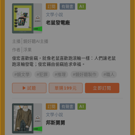
訂閱
有聲書
AI
文學小說
老鼠發電廠
主播
鏡好聽AI主播
作者
浮果
俊宏喜歡偷竊，就像老鼠喜歡跑滾輪一樣：人們讓老鼠
跑滾輪發電；俊宏藉由偷竊追求幸福。
#鏡文學
#犯罪
#推理
#鏡好聽製作
#職人
#浮果
試聽
單購
199
元
立即訂閱
訂閱
有聲書
AI
文學小說
邦斯舅舅