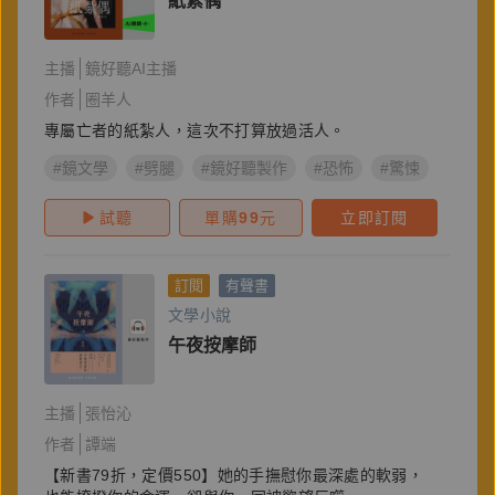
紙紮偶
主播
鏡好聽AI主播
作者
圈羊人
專屬亡者的紙紮人，這次不打算放過活人。
#鏡文學
#劈腿
#鏡好聽製作
#恐怖
#驚悚
#AI有
試聽
單購
99
元
立即訂閱
訂閱
有聲書
文學小說
午夜按摩師
主播
張怡沁
作者
譚端
【新書79折，定價550】她的手撫慰你最深處的軟弱，