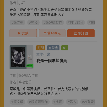
作者
小妖
天真可愛的小黑狗，轉生為天然呆學霸少女！她要攻克
多少人間難題，才能成為真正的人？
#鏡文學
#霸凌
#鏡好聽製作
#自我認同
#校園
#
試聽
單購
400
元
立即訂閱
訂閱
有聲書
AI
文學小說
我是一個殯葬演員
主播
鏡好聽AI主播
作者
時淒宮分
阿煥是一名殯葬演員，代替往生者完成最後的告別儀
式，卻意外讓自己陷入殺身之禍。
#鏡文學
#鏡好聽製作
#成長
#職人
#AI有聲書
#