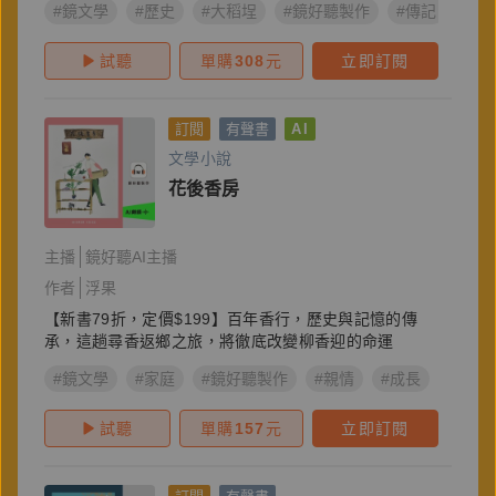
#鏡文學
#歷史
#大稻埕
#鏡好聽製作
#傳記
#鄭
試聽
單購
308
元
立即訂閱
訂閱
有聲書
AI
文學小說
花後香房
主播
鏡好聽AI主播
作者
浮果
【新書79折，定價$199】百年香行，歷史與記憶的傳
承，這趟尋香返鄉之旅，將徹底改變柳香迎的命運
#鏡文學
#家庭
#鏡好聽製作
#親情
#成長
#職人
試聽
單購
157
元
立即訂閱