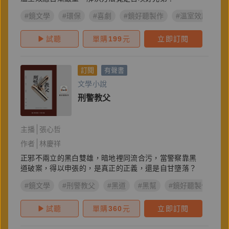
#鏡文學
#環保
#喜劇
#鏡好聽製作
#溫室效應
#
試聽
單購
199
元
立即訂閱
訂閱
有聲書
文學小說
刑警教父
主播
張心哲
作者
林慶祥
正邪不兩立的黑白雙雄，暗地裡同流合污，當警察靠黑
道破案，得以申張的，是真正的正義，還是自甘墮落？
#鏡文學
#刑警教父
#黑道
#黑幫
#鏡好聽製作
#
試聽
單購
360
元
立即訂閱