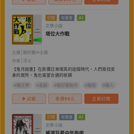
訂閱
有聲書
AI
文學小說
塔位大作戰
主播
鏡好聽AI主播
作者
浮火
【鬼月說書】在房價日漸增高的這個時代，人們尋找安
身的居所，鬼也渴望合適的依歸
#鏡文學
#喜劇
#鏡好聽製作
#親情
#職人
#靈異
試聽
單購
99
元
立即訂閱
訂閱
有聲書
AI
文學小說
搖滾巨星中年指南