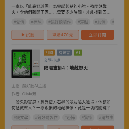
一本以「能高野球團」為靈感起點的小說。殖民與戰
火，令他們離開了家……需要多少時間，才能找到回家
的路？
#愛情
#棒球
#鏡好聽製作
#穿越
#友情
#日治
試聽
單購
470
元
立即訂閱
訂閱
有聲書
AI
文學小說
陰陽畫師4：地藏怒火
主播
鏡好聽AI主播
作者
Olivia芳
一段鬼影實錄，意外使方石柳的朋友陷入險境，他該如
何拯救眾人？一尊毀損的地藏神像，竟是一切的關鍵？
#鏡文學
#鏡好聽製作
#恐怖
#驚悚
#鬼故事
#陰