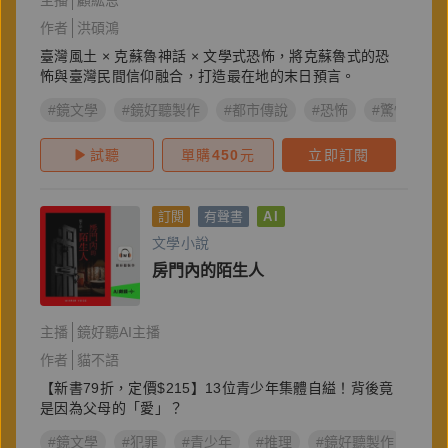
主播
顧紘恩
作者
洪碩鴻
臺灣風土 × 克蘇魯神話 × 文學式恐怖，將克蘇魯式的恐
怖與臺灣民間信仰融合，打造最在地的末日預言。
#鏡文學
#鏡好聽製作
#都市傳說
#恐怖
#驚悚
#
試聽
單購
450
元
立即訂閱
訂閱
有聲書
AI
文學小說
房門內的陌生人
主播
鏡好聽AI主播
作者
貓不語
【新書79折，定價$215】13位青少年集體自縊！背後竟
是因為父母的「愛」？
#鏡文學
#犯罪
#青少年
#推理
#鏡好聽製作
#親