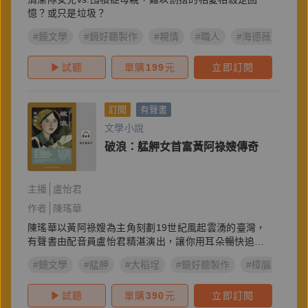
憶？或只是垃圾？
#鏡文學
#鏡好聽製作
#親情
#職人
#海德薇
#溫
試聽
單購
199
元
立即訂閱
訂閱
有聲書
文學小說
破浪：艋舺女首富黃阿祿嫂傳奇
主播
盧怡君
作者
陳瑤華
陳瑤華以黃阿祿嫂為主角刻劃19世紀風起雲湧的臺灣，
有聲書由配音員盧怡君精湛演出，讓你用耳朵暢快追
劇。
#鏡文學
#艋舺
#大稻埕
#鏡好聽製作
#樟腦
#陳
試聽
單購
390
元
立即訂閱