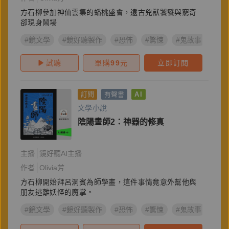
方石柳參加神仙雲集的蟠桃盛會，遠古兇獸饕餮與窮奇
卻現身鬧場
#鏡文學
#鏡好聽製作
#恐怖
#驚悚
#鬼故事
#陰
試聽
單購
99
元
立即訂閱
訂閱
有聲書
AI
文學小說
陰陽畫師2：神器的修真
主播
鏡好聽AI主播
作者
Olivia芳
方石柳開始拜呂洞賓為師學畫，這件事情竟意外幫他與
朋友逃離妖怪的魔掌。
#鏡文學
#鏡好聽製作
#恐怖
#驚悚
#鬼故事
#陰