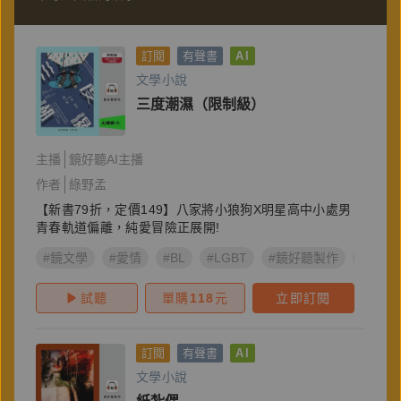
訂閱
有聲書
AI
文學小說
三度潮濕（限制級）
主播
鏡好聽AI主播
作者
綠野孟
【新書79折，定價149】八家將小狼狗X明星高中小處男
青春軌道偏離，純愛冒險正展開!
#鏡文學
#愛情
#BL
#LGBT
#鏡好聽製作
#宮廟
試聽
單購
118
元
立即訂閱
訂閱
有聲書
AI
文學小說