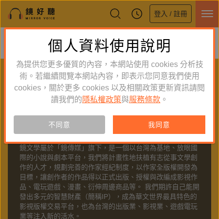
登入 / 註冊
鏡好聽全新APP上線
個人資料使用說明
下載
體驗全面升級，即刻下載
為提供您更多優質的內容，本網站使用 cookies 分析技
PUBLISHER
術。若繼續閱覽本網站內容，即表示您同意我們使用
cookies，關於更多 cookies 以及相關政策更新資訊請閱
聽出版
讀我們的
隱私權政策
與
服務條款
。
不同意
我同意
關於
鏡文學
鏡文學屬於「鏡傳媒」旗下，是一個以台灣為基地、放眼國
際的小說與劇本平台，我們將計畫性地扶植有志從事文學創
作的人才，規劃完善的作家經紀制度，以作家全版權開發為
目標，讓創作者的作品得以正式出版、授權與改編成影視作
品、電玩遊戲、漫畫、衍伸周邊商品等。 我們期許自己能開
發出多元的智慧財產（簡稱IP），成為華文世界最具特色的
影視版權交易平台，也為台灣的出版業、影視業、遊戲電玩
業等注入新的活水。