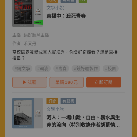
文學小說
直播中：殺死青春
主播
鏡好聽AI主播
作者
禾又丹
當校園霸凌變成真人實境秀，你會好奇觀看？還是直接
檢舉？
#鏡文學
#霸凌
#青春
#鏡好聽製作
#校園
#AI有
試聽
單購
160
元
立即訂閱
訂閱
有聲書
文學小說
河人：一場山難，自由、暴水與生
命的流向（特別收錄作者胡慕情親
唸〈謝誌〉）