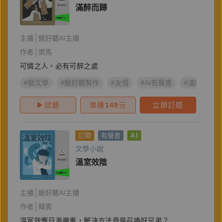
滿醉而歸
主播
鏡好聽AI主播
作者
樂馬
可憐之人，必有可醉之處
#鏡文學
#鏡好聽製作
#友情
#AI有聲書
#滿醉而歸
試聽
單購
149
元
立即訂閱
訂閱
有聲書
AI
文學小說
溫室效陰
主播
鏡好聽AI主播
作者
韓賓
溫室效應日漸嚴重，解決方法竟是召喚好兄弟？