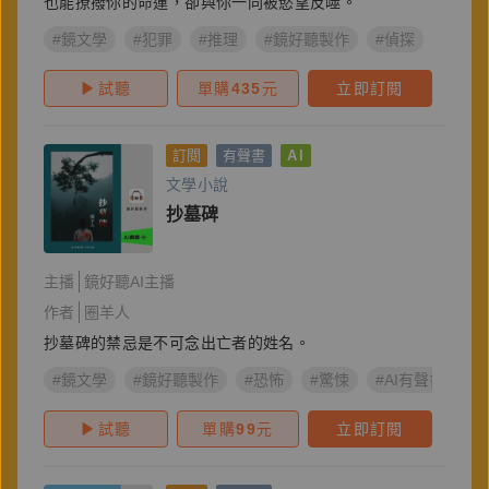
也能撩撥你的命運，卻與你一同被慾望反噬。
#鏡文學
#犯罪
#推理
#鏡好聽製作
#偵探
#懸疑
試聽
單購
435
元
立即訂閱
訂閱
有聲書
AI
文學小說
抄墓碑
主播
鏡好聽AI主播
作者
圈羊人
抄墓碑的禁忌是不可念出亡者的姓名。
#鏡文學
#鏡好聽製作
#恐怖
#驚悚
#AI有聲書
#
試聽
單購
99
元
立即訂閱