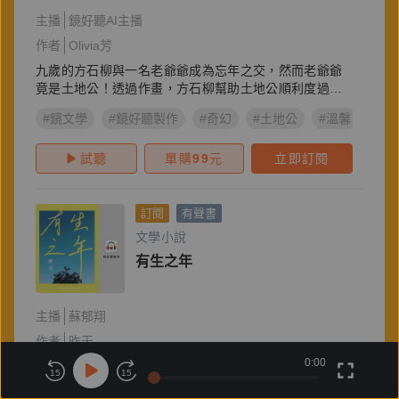
主播
鏡好聽AI主播
作者
Olivia芳
九歲的方石柳與一名老爺爺成為忘年之交，然而老爺爺
竟是土地公！透過作畫，方石柳幫助土地公順利度過劫
難。
#鏡文學
#鏡好聽製作
#奇幻
#土地公
#溫馨
#陰
試聽
單購
99
元
立即訂閱
訂閱
有聲書
文學小說
有生之年
主播
蘇郁翔
作者
昨天
0:00
千萬別在青春時，戀上一個人。因為最初的悸動，將終
15
15
生敲打你心扉。