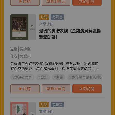
試聽
單購
149
元
立即訂閱
訂閱
有聲書
文學小說
最後的魔術家族【金鐘演員黃迪揚
親聲朗讀】
主播
黃迪揚
作者
吳威邑
金鐘得主黃迪揚以變色龍般多變的聲音演技，帶領我們
時而空飄懸浮、時而解構重組，徜徉在魔術玄幻的世
界。
#鏡好聽製作
#奇幻
#宮廟
#鏡文學百萬影視小說大獎
試聽
單購
499
元
立即訂閱
訂閱
有聲書
文學小說