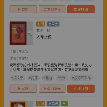
試聽
單購
170
元
立即訂閱
訂閱
有聲書
文學小說
大哥上位
主播
陳余寬
作者
林慶祥
資深警政記者林慶祥，重現臺灣解嚴後警、黑、政勢力
之糾葛。專業配音員陳余寬以華語、臺語雙聲道精湛演
繹。
#鏡文學
#犯罪
#黑道
#政治
#鏡好聽製作
#黑金
試聽
單購
430
元
立即訂閱
訂閱
有聲書
AI