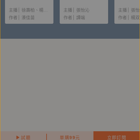
讀＆創作動機）
唸〈後記
主播
徐壽柏
楊雅淳
主播
張怡沁
主播
張怡
作者
湊佳苗
作者
譚端
作者
楊双
試聽
單購
99
元
立即訂閱