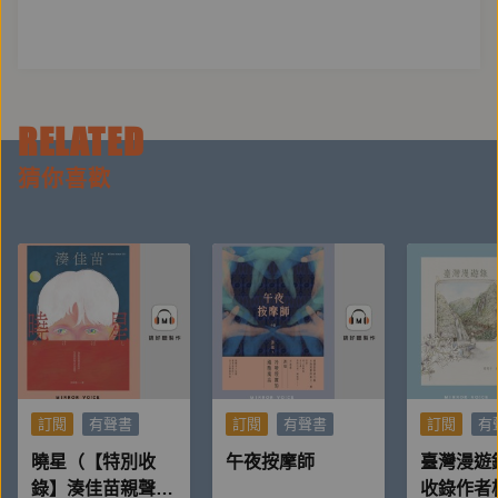
RELATED
猜你喜歡
訂閱
有聲書
訂閱
有聲書
訂閱
有
曉星（【特別收
午夜按摩師
臺灣漫遊
錄】湊佳苗親聲朗
收錄作者