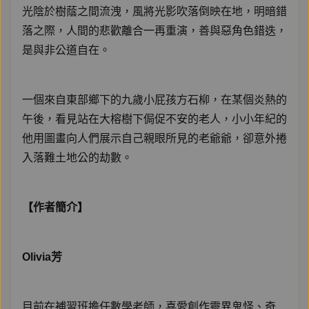
光陰於樹蔭之間流洩，風將光影吹落倒映在地，明暗錯
落之際，人間的悲歡離合一再重演，善與惡角色錯迭，
是與非公道自在。
一個來自東部鄉下的九歲小屁孩方石柳，在某個炎熱的
午後，看見站在大榕樹下侷促不安的老人，小小年紀的
他用圖畫向人們展示自己親眼所見的老爺爺，卻意外捲
入落難土地公的劫數。
【作者簡介】
Olivia芳
目前在補習班擔任數學老師，喜愛創作靈異鬼怪、奇