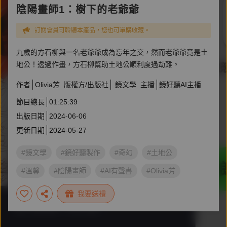
陰陽畫師1：樹下的老爺爺
訂閱會員可聆聽本產品，您也可單購收藏。
九歲的方石柳與一名老爺爺成為忘年之交，然而老爺爺竟是土
地公！透過作畫，方石柳幫助土地公順利度過劫難。
作者
Olivia芳
版權方/出版社
鏡文學
主播
鏡好聽AI主播
節目總長
01:25:39
出版日期
2024-06-06
更新日期
2024-05-27
#鏡文學
#鏡好聽製作
#奇幻
#土地公
#溫馨
#陰陽畫師
#AI有聲書
#Olivia芳
我要送禮