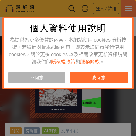
登入 / 註冊
鏡好聽全新APP上線
個人資料使用說明
下載
體驗全面升級，即刻下載
為提供您更多優質的內容，本網站使用 cookies 分析技
術。若繼續閱覽本網站內容，即表示您同意我們使用
cookies，關於更多 cookies 以及相關政策更新資訊請閱
讀我們的
隱私權政策
與
服務條款
。
不同意
我同意
文學小說
訂閱
有聲書
AI
朗讀