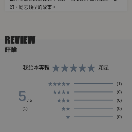
幻、勵志類型的故事。
======
REVIEW
評論
產品企劃：莊宗憲
錄音/後製：莊宗憲
我給本專輯
顆星
(1)
5
(0)
/ 5
(0)
(1)
(0)
(0)