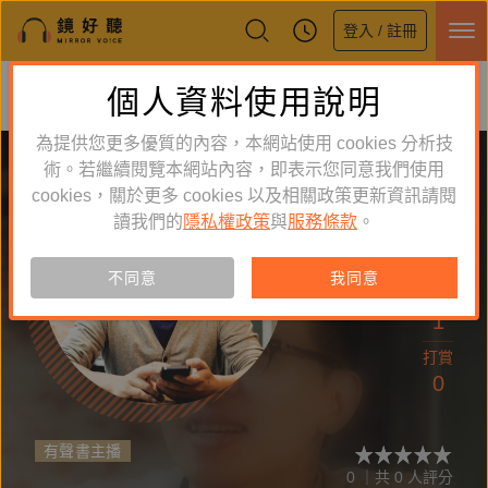
登入 / 註冊
鏡好聽全新APP上線
個人資料使用說明
下載
體驗全面升級，即刻下載
為提供您更多優質的內容，本網站使用 cookies 分析技
術。若繼續閱覽本網站內容，即表示您同意我們使用
cookies，關於更多 cookies 以及相關政策更新資訊請閱
讀我們的
隱私權政策
與
服務條款
。
追蹤
1
不同意
我同意
作品
1
打賞
0
有聲書主播
0 ｜共 0 人評分