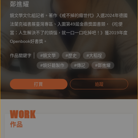
鄭進耀
鏡文學文化組記者。著作《戒不掉的癮世代》入選2024年德國
法蘭克福書展臺灣專區、入圍第49屆金鼎獎圖書類，《吃便
當：人生解決不了的煩惱，就一口一口吃掉吧！》獲2019年度
Openbook好書獎。
作品關鍵字
#鏡文學
#歷史
#大稻埕
#鏡好聽製作
#傳記
#鄭進耀
#臺北聞人蔡金塗
#江湖
#戲曲
打賞
追蹤
#臺日關係
WORK
作品