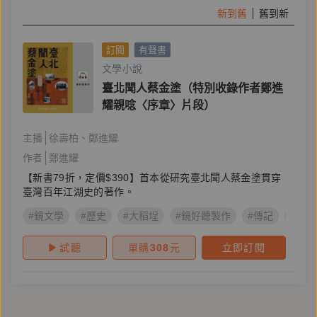
新到舊
舊到新
訂閱
有聲書
文學小說
臺北聞人蔡金塗（特別收錄作者鄭進
耀親唸〈序章〉片段）
主播
徐壽柏
鄭進耀
作者
鄭進耀
【新書79折，定價$390】首本從研究臺北聞人蔡金塗貫穿
臺灣百年江湖史的著作。
#鏡文學
#歷史
#大稻埕
#鏡好聽製作
#傳記
#鄭進
試聽
單購
308
元
立即訂閱