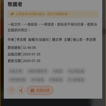
叛國者
訂閱會員可聆聽本產品，您也可單購收藏。
一紙文件，一卷錄音，一條情資，那些見不得光的事，都將決
定國家的明日。
作者
李志德
版權方/出版社
鏡文學
主播
張心哲
李志德
節目總長
11:40:06
出版日期
2023-07-25
更新日期
2023-07-25
#鏡文學
#鏡好聽製作
#間諜
#台海危機
#飛彈危機
#中情局
#情報員
#少康專案
#李志德
#叛國者
我要送禮