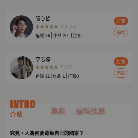
張心哲
打賞
4.9 (36)
追蹤
追蹤
66
作品
20
打賞
0
李志德
打賞
5 (10)
追蹤
追蹤
11
作品
1
打賞
0
INTRO
集數
編輯推薦
介紹
究竟，人為何要背叛自己的國家？