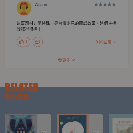
的旅途：陷在時代困局中的兩岸報導》、《海風泱
Allison
泱》。
故事題材非常特殊，是台灣少見的間諜故事，這個主播
詮釋得很棒！
----
1
0 則回覆
產品企劃：王乃柔
錄音：劉哲維
看更多
後製：劉哲維、黃德瑋
RELATED
猜你喜歡