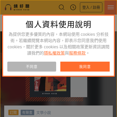
登入 / 註冊
鏡好聽全新APP上線
個人資料使用說明
下載
體驗全面升級，即刻下載
為提供您更多優質的內容，本網站使用 cookies 分析技
術。若繼續閱覽本網站內容，即表示您同意我們使用
cookies，關於更多 cookies 以及相關政策更新資訊請閱
讀我們的
隱私權政策
與
服務條款
。
不同意
我同意
文學小說
訂閱
有聲書