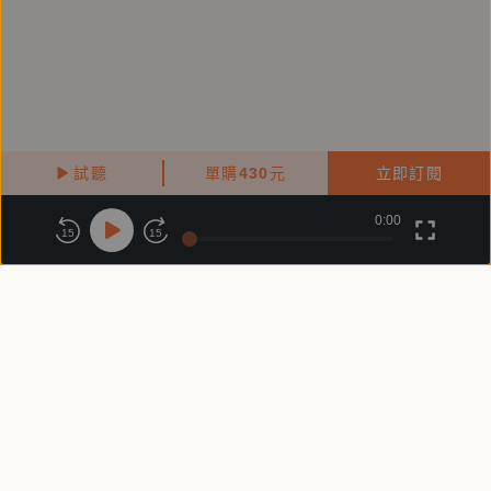
試聽
單購
430
元
立即訂閱
0:00
關於鏡好聽
版權政策
隱私政策
15
15
商務合作
付費條款
會員條款
常見問題
客服信箱
客服時間：週一 ～ 週五10:00 - 18:00（國定假日除外）