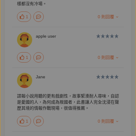
樣都沒有冷場。
【作者簡介】
1
0 則回覆
李志德
apple user
1969年生的天蠍座。
1
0 則回覆
二十餘年的記者生涯。
情報工作人員的後代。
Jane
主要興趣集中在台灣政治、軍事、兩岸關係、中國和香
港。
諜報小說用聽的更有戲劇性，故事緊湊耐人尋味，自認
是愛國的人，為何成為叛國者，此書讓人完全沈浸在聲
歷其境的情報作戰現場，很值得推薦。
待過《聯合報》、《蘋果日報》、自由亞洲電臺、公視
1
0 則回覆
新聞部，並曾任《端傳媒》總編、《鏡週刊》文化組副
總編輯。採訪深入臺灣政治和兩岸關係，曾出版《無岸