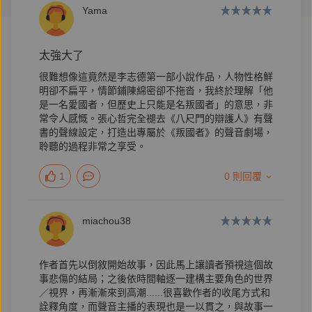
Yama
【名人推薦】
太強大了
王丹｜對話中國智庫所長、朱宥勳｜作家、汪浩｜國際
很難想像這竟然是李志德第一部小說作品，人物性格鮮
明卻不扁平，情節鋪陳綿密卻不拖沓，我終於理解「他
政經專家、臥斧｜作家、胡忠信｜歷史學者
是一名愛國者，但歷史上只能是名叛國者」的意思，非
常令人感慨。張心哲完全褪去《八尺門的辯護人》有聲
書的聲線設定，打造出專屬於《叛國者》的聲音劇場，
【本書特色】
聆聽的過程非常之享受。
★ 改編自兩岸最高層級間諜案「少康專案」真人真
1
0 則回覆
事，臺灣第一本諜報小說！
★ 二十年政治記者、資深媒體人李志德首部長篇，精
miachou38
彩演繹1949年分治以來，最驚心動魄的一場情報戰！
★ 致敬勒卡雷！時代之下的餘人與餘生，細膩刻劃九
作者首先以倒敘開始故事，因此馬上讓讀者預視這個故
〇年代諜戰背後的利益與權謀、人性與家國。
事悲傷的結局；之後依時間軸逐一建構主要角色的世界
／視界，再漸漸來到高潮......很喜歡作者的收尾方式和
詮釋角度，而聲音主播的表現也是一以貫之，與故事一