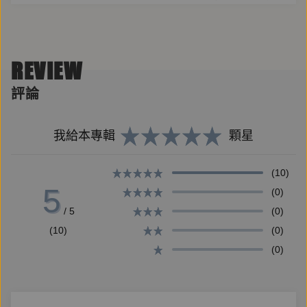
資，做為政權籌碼。
REVIEW
九九年春天，情報員黃敏聰隻身入陸，會見合作多年、
期盼中國民主化的「玄武二號」──解放軍少將馮潼。
評論
不料此次撥出電話，彼端傳來的並非老將軍熟悉的代號
與招呼，迥異於過往的情況讓黃敏聰深覺不妙，他一面
我給本專輯
顆星
擔憂馮潼的安危一面迅速擬定撤離路線，卻在撤退航班
即將起飛之際，被打開艙門的一眾黑衣幹員強制押解。
(10)
5
(0)
一系列的拷問折磨，讓黃敏聰逐漸釐清「玄武專案」背
/ 5
(0)
後的不可告人：老將軍在愛國與叛國之間的抉擇、官場
(10)
(0)
眾人對權位的謀算、貪婪中間人的利益瓜分，和大時代
(0)
裡的情感糾葛……情報作戰宛如棋局，只是黃敏聰不敢
去想，自己是否已然成為此局的棄子？而那些圖謀是否
也注定被歷史洪流吞沒？