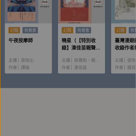
訂閱
有聲書
訂閱
有聲書
訂閱
有
午夜按摩師
曉星（【特別收
臺灣漫遊
錄】湊佳苗親聲朗
收錄作者
讀＆創作動機）
唸〈後記
主播
張怡沁
主播
徐壽柏
楊雅淳
主播
張怡
作者
譚端
作者
湊佳苗
作者
楊双