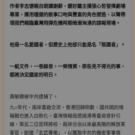
作者李志德親自朗讀謝辭，鏡好聽主播張心哲發揮劇場
專業，運用穩健的敘事口吻與豐富的角色塑造，以聲帶
領我們親臨臺灣飛彈危機時期暗潮洶湧的諜報現場。
他是一名愛國者，但歷史上他卻只能是名「叛國者」。
一紙文件，一卷錄音，一條情資，那些見不得光的事，
都將決定國家的明日。
黃敏聰被中共逮捕了。
九○年代，兩岸重啟交流，香港回歸倒數，國共間的情
報戰也進入白熱化。臺灣情報局透過港粵臺商穿針引
線，策反二位官拜將校、兩岸分治以來最高階的解放軍
軍官，創建「玄武專案」，以獲取中共的機密軍事情