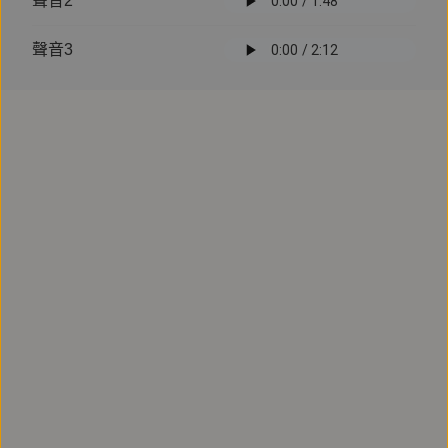
聲音2
訂閱
有聲書
聲音3
宗教
八萬四千問
主播
顧紘恩
作者
宗薩蔣揚欽哲諾布
譯者
嚴望佳
戚淑萍
宗薩蔣揚欽哲諾布為懷抱疑惑、亟欲探索真理的人們，所
提供的安頓身心良方。
#佛教
#鏡好聽製作
#佛學
#宗薩蔣揚欽哲仁波切
#近
試聽
立即訂閱
訂閱
有聲書
宗教
朝聖：到印度佛教聖地該做的事