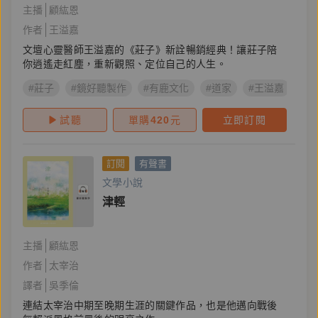
主播
顧紘恩
作者
王溢嘉
文壇心靈醫師王溢嘉的《莊子》新詮暢銷經典！讓莊子陪
你逍遙走紅塵，重新觀照、定位自己的人生。
#莊子
#鏡好聽製作
#有鹿文化
#道家
#王溢嘉
#
試聽
單購
420
元
立即訂閱
訂閱
有聲書
文學小說
津輕
主播
顧紘恩
作者
太宰治
譯者
吳季倫
連結太宰治中期至晚期生涯的關鍵作品，也是他邁向戰後