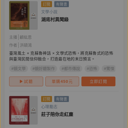
訂閱
有聲書
文學小說
湖底村異聞錄
主播
顧紘恩
作者
洪碩鴻
臺灣風土 × 克蘇魯神話 × 文學式恐怖，將克蘇魯式的恐怖
與臺灣民間信仰融合，打造最在地的末日預言。
#鏡文學
#鏡好聽製作
#都市傳說
#恐怖
#驚悚
#鬼
試聽
單購
450
元
立即訂閱
訂閱
有聲書
心理勵志
莊子陪你走紅塵