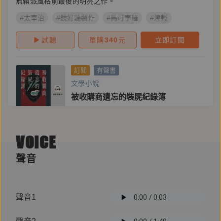
無賴派風格前最後的明亮之作。
#太宰治
#鏡好聽製作
#馬可孛羅
#津輕
試聽
單購
340
元
立即訂閱
訂閱
有聲書
文學小說
被收購商遺忘的裝屍紀錄簿
主播
顧紘恩
VOICE
作者
崑崙
地獄自有輪迴，原來噩夢真的會一再重現。人氣作家崑崙
聲音
［清潔指南］系列三部曲有聲書全員到齊。
#鏡文學
#崑崙
#鏡好聽製作
#清潔指南三部曲
#殺人
聲音1
試聽
單購
350
元
立即訂閱