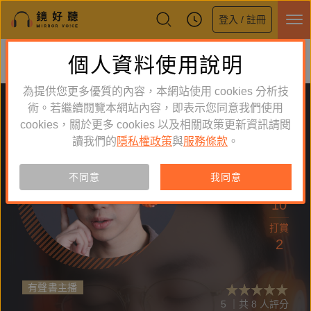
登入 / 註冊
鏡好聽全新APP上線
個人資料使用說明
下載
體驗全面升級，即刻下載
為提供您更多優質的內容，本網站使用 cookies 分析技
術。若繼續閱覽本網站內容，即表示您同意我們使用
cookies，關於更多 cookies 以及相關政策更新資訊請閱
讀我們的
隱私權政策
與
服務條款
。
追蹤
40
不同意
我同意
作品
10
打賞
2
有聲書主播
5 ｜共 8 人評分