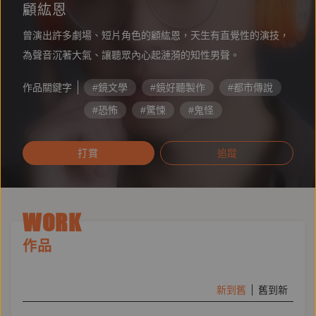
顧紘恩
曾演出許多劇場、短片角色的顧紘恩，天生有直覺性的演技，
為聲音沉著大氣、讓聽眾內心起漣漪的知性男聲。
作品關鍵字
#鏡文學
#鏡好聽製作
#都市傳說
#恐怖
#驚悚
#鬼怪
#湖底村異聞錄
#鄉野奇談
打賞
追蹤
#克蘇魯
#莊子
WORK
作品
新到舊
舊到新