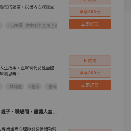
過性的語言，說出內心深處愛
單購
360
元
立即訂閱
作
#心理師，救救我的色鬼老爸
#呂嘉惠
試聽
人生故事，直擊現代女性面臨
單購
360
元
犀利思辨。
立即訂閱
人
#林靜儀
#醫療
#醫療保健
#個案
#鏡好聽製作
#好聽
、親子、職場間，最讓人窒息
】由專業諮商心理師討論情緒勒索