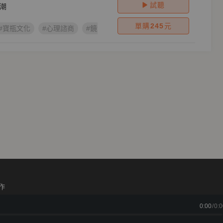
試聽
潮
單購
245
元
#寶瓶文化
#心理諮商
#鏡好聽製作
#心理療癒
作
0:00
/
0:0
箱