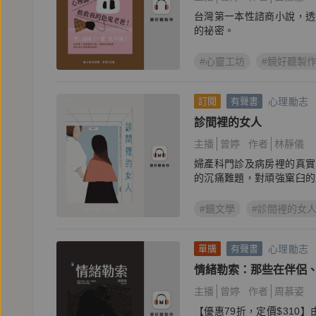
台灣第一本性諮商小說，透
的祕密。
#心靈工坊
#鏡好聽製
心理勵志
訂閱
有聲書
診間裡的女人
主播
曾婷
作者
林靜儀
婦產科門診及病房裡的真實
的沉痛難題，對頑強窠臼的
#鏡文學
#診間裡的女
心理勵志
單購
有聲書
情緒勒索：那些在伴侶
的相處
主播
曾婷
作者
周慕姿
【優惠79折，定價$310