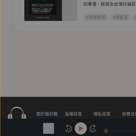
的專書，掀起全台灣討論狂
#情緒勒索
#周慕姿
關於鏡好聽
版權政策
隱私政策
商務合
付費條款
會員條款
常見問題
客服信
15
15