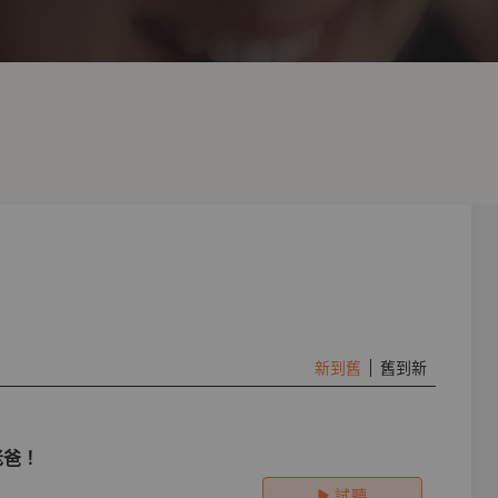
新到舊
舊到新
老爸！
試聽