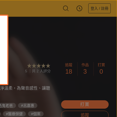
登入 / 註冊
追蹤
作品
打賞
18
3
0
5 ｜共 2 人評分
淨溫柔，為聲音感性、讓聽
打賞
色鬼老爸
#呂嘉惠
#醫療保健
#個案
追蹤