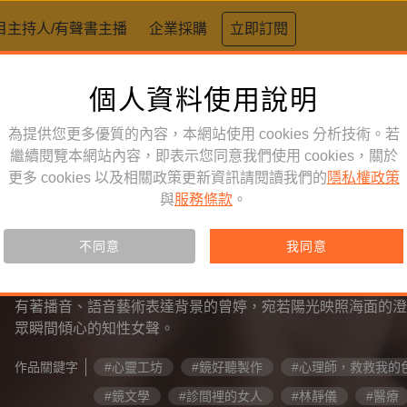
目主持人/有聲書主播
企業採購
立即訂閱
個人資料使用說明
為提供您更多優質的內容，本網站使用 cookies 分析技術。若
繼續閱覽本網站內容，即表示您同意我們使用 cookies，關於
更多 cookies 以及相關政策更新資訊請閱讀我們的
隱私權政策
與
服務條款
。
有聲書主播
不同意
我同意
曾婷
有著播音、語音藝術表達背景的曾婷，宛若陽光映照海面的澄
眾瞬間傾心的知性女聲。
作品關鍵字
#心靈工坊
#鏡好聽製作
#心理師，救救我的
#鏡文學
#診間裡的女人
#林靜儀
#醫療