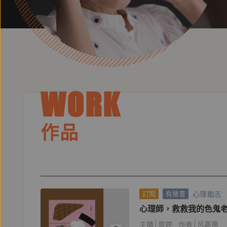
WORK
作品
心理勵志
訂閱
有聲書
心理師，救救我的色鬼
主播
曾婷
作者
呂嘉惠