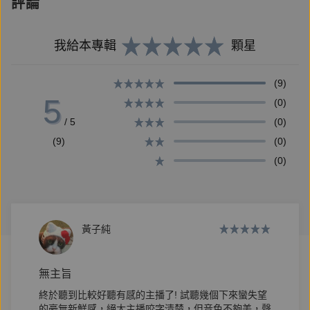
評論
這么子逃到德國柏林，一心與家鄉割裂，卻意外殺了同
我給本專輯
顆星
志伴侶。
出獄之後，無處可去，只得返回永靖。這天，剛好是中
(9)
5
元節。
(0)
/ 5
(0)
鬼門敞開，百鬼橫行，他的歸鄉，註定撞上來自過去的
(9)
(0)
鬼。
(0)
故事從島嶼小地方的一天說起，
爸媽大姊二姊三姊四姊五姊哥哥，還有陳天宏，陳家成
黃子純
員輪番登場，
視角切換，光怪陸離的崩壞眾生相逐遭披露，
無主旨
層層窺見家族的傷痕與醜陋、小鎮的祕密、時代的恐怖
終於聽到比較好聽有感的主播了! 試聽幾個下來蠻失望
的豪無新鮮感，絕大主播咬字清楚，但音色不夠美，聲