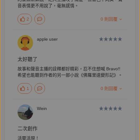
與無情。
音表情更不用說了，毫無感情。
2
0 則回覆
回到鬼地方的人怎麼面對難堪的過往？
一個小地方又怎麼會變成了鬼地方？
apple user
本書特色
太好聽了
★ 睽違十二年，陳思宏全新長篇小說作品
故事和聲音主播的詮釋都好精彩，忍不住想喊 Bravo!!
希望也能聽到作者的另一部小說《佛羅里達變形記》。
★ 陳思宏創作母題「永靖」復歸，刻劃時代對小人物
的輾壓，一探眾人心中的廢墟
1
0 則回覆
Wein
作者簡介
陳思宏
二次創作
1976年在彰化縣永靖鄉八德巷出生，農家的第九個孩
活靈活現！