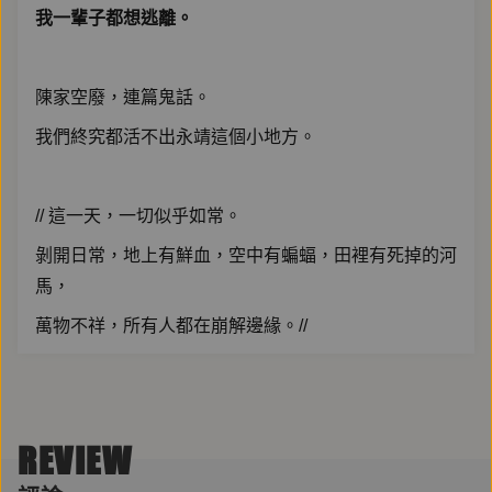
我一輩子都想逃離。
陳家空廢，連篇鬼話。
我們終究都活不出永靖這個小地方。
// 這一天，一切似乎如常。
剝開日常，地上有鮮血，空中有蝙蝠，田裡有死掉的河
馬，
萬物不祥，所有人都在崩解邊緣。//
陳天宏，出身彰化永靖，一個沒什麼人聽過的小地方。
他是家中么子，爸媽連生了五個沒用的女兒，最後兩胎
REVIEW
才拚到男丁。