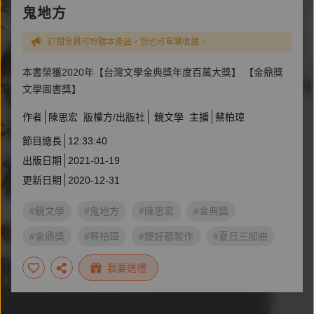
鬼地方
訂閱會員可聆聽本產品，您也可單購收藏。
本書榮獲2020年【台灣文學金典獎年度百萬大獎】 【金鼎獎
文學圖書獎】
作者
陳思宏
版權方/出版社
鏡文學
主播
蔡柏璋
節目總長
12:33:40
出版日期
2021-01-19
更新日期
2020-12-31
#鏡文學
#鬼地方
#陳思宏
#金典獎
#金鼎獎
#蔡柏璋
#鏡好聽製作
#夏日三部曲
#同志驕傲月
#好聽閱讀節
#名人推薦書單
我要送禮