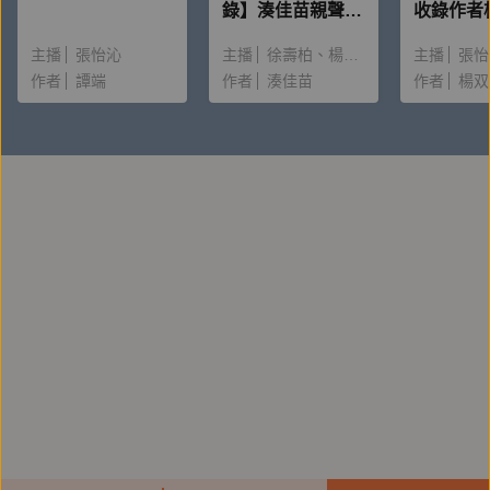
錄】湊佳苗親聲朗
收錄作者
讀＆創作動機）
唸〈後記
主播
張怡沁
主播
徐壽柏
楊雅淳
主播
張怡
作者
譚端
作者
湊佳苗
作者
楊双