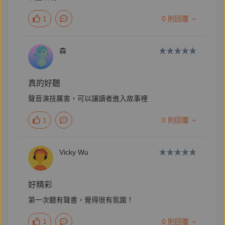
子。
1
0 則回覆
輔大英文系、台大戲劇所畢業，曾獲林榮三短篇小說首
獎、九歌年度小說獎。
森
寫作者，有時是演員，有時是譯者，現居德國柏林。
真的好聽
出版作品：
聲音演技厲害，可以讓讀者進入故事裡
散文：《叛逆柏林》、《柏林繼續叛逆》、《第九個身
1
0 則回覆
體》
小說：《指甲長花的世代》、《營火鬼道》、《態
Vicky Wu
度》、《去過敏的三種方法》
臉書
｜
Instagram
好精彩
第一次聽有聲書，覺得很有氛圍！
1
0 則回覆