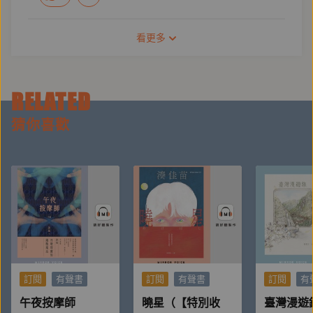
看更多
RELATED
猜你喜歡
訂閱
有聲書
訂閱
有聲書
訂閱
有
午夜按摩師
曉星（【特別收
臺灣漫遊