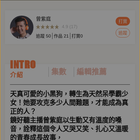
曾紫庭
打賞
4.9 (17)
追蹤
追蹤
50
作品
21
打賞
0
INTRO
集數
編輯推薦
介紹
天真可愛的小黑狗，轉生為天然呆學霸少
女！她要攻克多少人間難題，才能成為真
正的人？
鏡好聽主播曾紫庭以生動又有溫度的嗓
音，詮釋這個令人又哭又笑、扎心又溫暖
的青春成長故事，