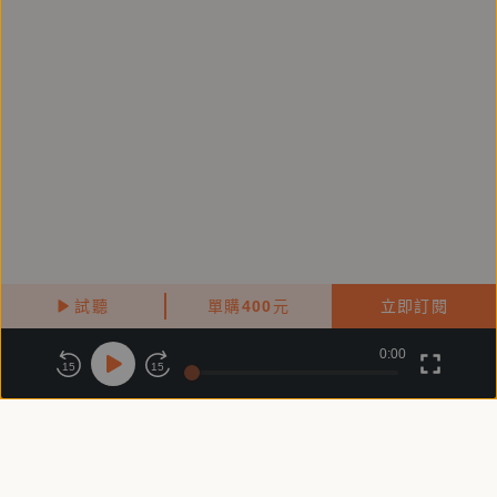
著有《絕對占有欲》（城邦原創）、《花開之時》（城
邦原創）、《迷路天堂》（城邦原創）、《厲害了！我
的戀愛★悟空Sir！》（長鴻）、《這次，我們一定要
幸福》（鏡文學）、《但願還有來年秋天》（鏡文學）
網路連載小說：《幫主的玩具愛人》、《使壞的男
人》、《劣女被愛》、《奈奈不哭》、《偽童話》、
《手牽手一起變老》、《可不可以再愛一場》、《趁我
試聽
單購
400
元
立即訂閱
們還未成年》（鏡文學）、《捧在手心上》（鏡文學）
0:00
關於鏡好聽
版權政策
隱私政策
15
15
商務合作
付費條款
會員條款
==========
常見問題
客服信箱
產品企劃：張滋庭
錄音：王嘉駿