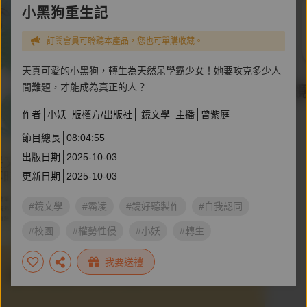
小黑狗重生記
訂閱會員可聆聽本產品，您也可單購收藏。
天真可愛的小黑狗，轉生為天然呆學霸少女！她要攻克多少人
間難題，才能成為真正的人？
作者
小妖
版權方/出版社
鏡文學
主播
曾紫庭
節目總長
08:04:55
出版日期
2025-10-03
更新日期
2025-10-03
#鏡文學
#霸凌
#鏡好聽製作
#自我認同
#校園
#權勢性侵
#小妖
#轉生
我要送禮