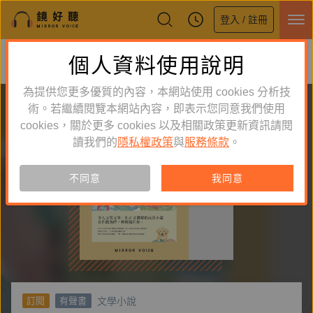
登入 / 註冊
鏡好聽全新APP上線
個人資料使用說明
下載
體驗全面升級，即刻下載
為提供您更多優質的內容，本網站使用 cookies 分析技
術。若繼續閱覽本網站內容，即表示您同意我們使用
cookies，關於更多 cookies 以及相關政策更新資訊請閱
讀我們的
隱私權政策
與
服務條款
。
不同意
我同意
文學小說
訂閱
有聲書