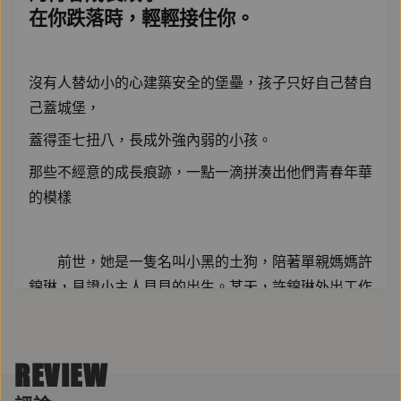
在你跌落時，輕輕接住你。
沒有人替幼小的心建築安全的堡壘，孩子只好自己替自
己蓋城堡，
蓋得歪七扭八，長成外強內弱的小孩。
那些不經意的成長痕跡，一點一滴拼湊出他們青春年華
的模樣
前世，她是一隻名叫小黑的土狗，陪著單親媽媽許
錦琳，見證小主人貝貝的出生。某天，許錦琳外出工作
時意外喪命，六歲的貝貝與小黑被困在家中餓死——卻
在下一刻，小黑重生在貝貝的身體裡。
REVIEW