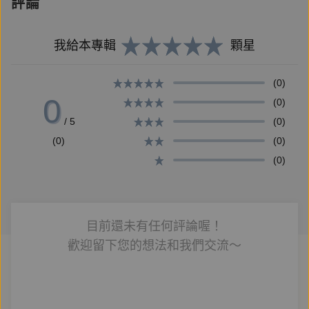
作為人類的「第二次生命」，她被送進春風育幼院
評論
的太陽家。重生後的許小黑仍保有狗狗的記憶與直覺，
她用單純與幽默收穫兩位成長的好夥伴。三人從小學到
我給本專輯
顆星
高中，一同成長，分享各自的生活，也互相扶持走出困
境。
(0)
0
(0)
/ 5
(0)
就在大家逐漸決定好自己未來前進方向的同時，育
(0)
(0)
幼院中新來一位少年——同樣是小狗轉生者——揭開了
(0)
一個與許錦琳有關的祕密，開啟了許小黑的尋根之
旅……。
目前還未有任何評論喔！
這是屬於她的課題。她的人生只屬於她自己。
歡迎留下您的想法和我們交流～
她必須為自己做決定，然後為自己的決定負起責任；就
像沒有人可以強迫她來到這裡，也沒有人可以阻止她走
進這扇門。