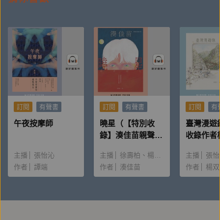
雖然一開始主角就失去了家，但故事推進間和結
尾都給予讀者溫暖與希望。
【作者簡介】
訂閱
有聲書
訂閱
有聲書
訂閱
有
小妖
午夜按摩師
曉星（【特別收
臺灣漫遊
錄】湊佳苗親聲朗
收錄作者
讀＆創作動機）
唸〈後記
常發呆，總是活在自己的世界裡。
主播
張怡沁
主播
徐壽柏
楊雅淳
主播
張怡
出門容易被各種東西吸引，然後莫名其妙走丟。
作者
譚端
作者
湊佳苗
作者
楊双
喜歡紅茶、巧克力、狗；討厭蟑螂、樓梯、塞車。
國文常考不及格，卻愛上寫小說，是個充滿矛盾的怪傢
伙。