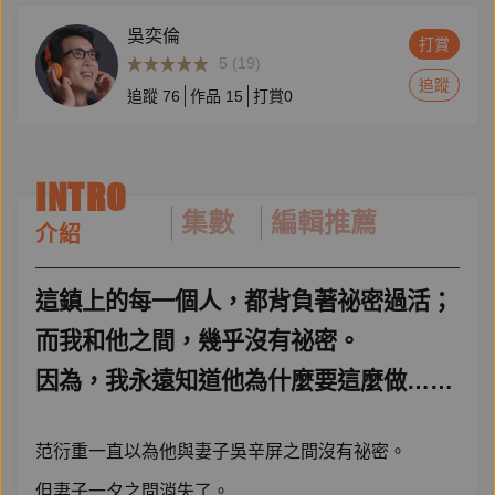
吳奕倫
打賞
5 (19)
追蹤
追蹤
76
作品
15
打賞
0
INTRO
集數
編輯推薦
介紹
這鎮上的每一個人，都背負著祕密過活；
而我和他之間，幾乎沒有祕密。
因為，我永遠知道他為什麼要這麼做……
范衍重一直以為他與妻子吳辛屏之間沒有祕密。
但妻子一夕之間消失了。