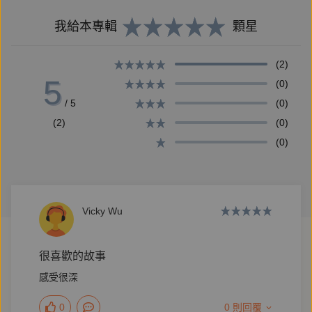
吳辛屏可能去哪？ 她還可能去哪？
我給本專輯
顆星
──最終所有的祕密，都藏在一個盒子裡。
打開盒子，是找到了解答？還是將每一個人推落黑暗又
(2)
無法說出口的真相？
5
(0)
/ 5
(0)
(2)
(0)
【本書特色】
(0)
★未出版即售出國際影音平台改編影視版權
★繼現象級作品《你的孩子不是你的孩子》、《上流兒
童》之後，再度凝聚深邃的觀察力，犀利剖下社會切片
──
Vicky Wu
很喜歡的故事
【好評推薦】
感受很深
周芬伶／小說、散文家，東海大學中文系特聘教授｜專
序推薦
0
0 則回覆