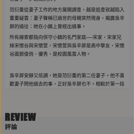
范衍重從妻子工作的地方展開調查，越是追查就越陷入
重重疑雲：妻子聲稱已過世的母親突然現身，揭露吳辛
屏的過往：她在小鎮上曾經出過事。
所有線索都指向保守小鎮的名門家庭──宋家，宋家兄
妹宋懷谷與宋懷萱，宋懷萱與吳辛屏是高中摯友，宋懷
谷面貌俊俏、優秀，是校園風雲人物。
吳辛屏安靜又低調，她是范衍重的第二任妻子。他不喜
歡妻子問他過去的事，正好吳辛屏也不。相較於第一段
婚姻，范衍重覺得與吳辛屏的婚姻讓他感到舒適與「門
當戶對」──范衍重不禁想起前妻那帶著詛咒的聲音
說：
REVIEW
評論
跟你在一起的女人，到最後都只會被你逼瘋。