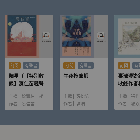
事。著有《你的孩子不是你的孩子》（改編為同名電視
劇）、《上流兒童》（已售影視版權）、《可是我偏偏
不喜歡》。
_____
聲音指導：盧怡君
訂閱
有聲書
訂閱
有聲書
訂閱
有
產品企劃：林云也
曉星（【特別收
午夜按摩師
臺灣漫遊
錄音：蔡恩禮、劉寶苓、孫藝庭
錄】湊佳苗親聲朗
收錄作者
讀＆創作動機）
唸〈後記
後製：蔡恩禮、黃琮文
主播
徐壽柏
楊雅淳
主播
張怡沁
主播
張怡
作者
湊佳苗
作者
譚端
作者
楊双