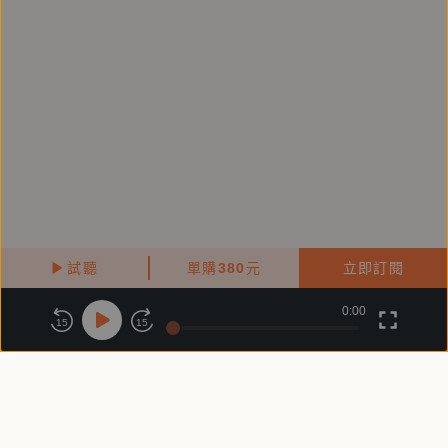
試聽
單購
380
元
立即訂閱
0:00
關於鏡好聽
版權政策
隱私政策
15
15
商務合作
付費條款
會員條款
常見問題
客服信箱