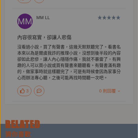
林立青／作家
MM LL
馬欣／作家
陳慧翎／導演
內容很寫實，卻讓人悲傷
蔡依橙／蔡依橙的閱讀筆記板主
沒看過小說，買了有聲書，這幾天默默聽完了。看書名
盧郁佳／作家
本來以為是爾虞我詐的推理小說，沒想到後半段的內容
卻如此悲慘，讓人內心隱隱作痛，我就不暴雷了，有興
趣的人可以買小說或買有聲書來聽聽看。有聲書滿有趣
的，做家事時就這樣聽完了，可是有時候會因為家事分
長篇更是複雜的藝術，是透過顯微鏡看世界的「鑽石孔
心而辦法專心聽，之後可能再找時間聽一次吧。
眼」，曉樂的複雜心智讓小說的複雜性得以顯現。──
3
0 則回覆
周芬伶
【作者簡介】
RELATED
吳曉樂
猜你喜歡
居於台中。喜歡鸚鵡，喜歡觀察那些別人習以為常的