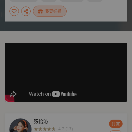
#臺灣漫遊錄
#日本翻譯大賞
#百合
我要送禮
#美國國家圖書獎翻譯文學獎
#LGBTQIA+
張怡沁
打賞
4.7 (17)