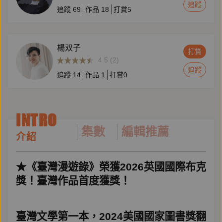
追蹤
追蹤
69
作品
18
打賞
5
楊双子
打賞
4.5 (2)
追蹤
追蹤
14
作品
1
打賞
0
INTRO
集數
編輯推薦
介紹
★《臺灣漫遊錄》榮獲2026英國國際布克
獎！臺灣作品首度獲獎！
臺灣文學第一本
，
2024美國國家圖書獎翻