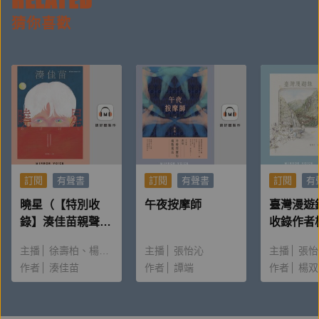
店，甚或延伸搭乘糖鐵、地方支線，飽覽各城鎮風光。
猜你喜歡
每至一處，街道攤販、駄菓子舖、𥴊仔店、喫茶店，或
者洋食店、餐廳、旅館，走到哪裡吃到哪裡。這一趟縱
貫鐵道美食之旅，實屬難得，是兩位女子相遇於婚姻之
前，以自由凝佇的時光片刻。在味蕾滿足之餘，彼此交
流了文化與思想，青山千鶴子才知道，曾任公學校教師
的王千鶴，有著當翻譯家的願望。或許是身為女子的共
鳴，青山千鶴子理解女性要擁有獨立的職涯極為不易，
何況王千鶴並沒有雄厚的背景與家人的支持，便心生助
訂閱
有聲書
訂閱
有聲書
訂閱
有
其一臂之力的念頭。
曉星（【特別收
午夜按摩師
臺灣漫遊
錄】湊佳苗親聲朗
收錄作者
然而，戰爭的嚴峻日漸逼來……兩人是否能如願走向自
讀＆創作動機）
唸〈後記
主播
徐壽柏
楊雅淳
主播
張怡沁
主播
張怡
己希冀的命運？
作者
湊佳苗
作者
譚端
作者
楊双
小說家楊双子透過扎實的歷史研究、細密的情節與立體