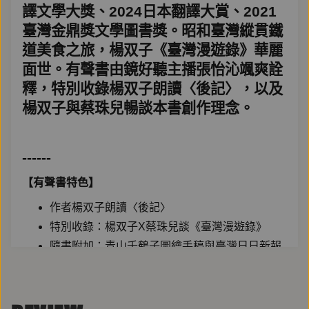
譯文學大獎、2024日本翻譯大賞、2021
臺灣金鼎獎文學圖書獎。昭和臺灣縱貫鐵
道美食之旅，楊双子《臺灣漫遊錄》華麗
面世。有聲書由鏡好聽主播張怡沁颯爽詮
釋，特別收錄楊双子朗讀
〈
後記
〉
，以及
楊双子與蔡珠兒暢談本書創作理念。
------
【有聲書特色】
作者楊双子朗讀〈後記〉
特別收錄：楊双子X蔡珠兒談《臺灣漫遊錄》
隨書附加：青山千鶴子圖繪手稿與臺灣日日新報
之報紙刊載