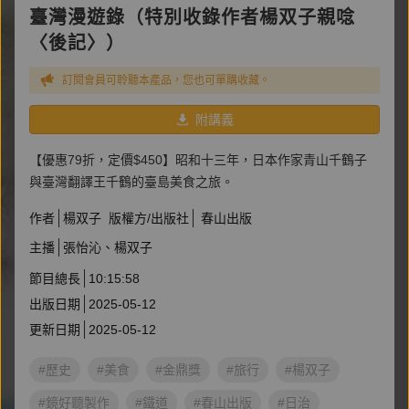
臺灣漫遊錄（特別收錄作者楊双子親唸
〈後記〉）
訂閱會員可聆聽本產品，您也可單購收藏。
附講義
【優惠79折，定價$450】昭和十三年，日本作家青山千鶴子
與臺灣翻譯王千鶴的臺島美食之旅。
作者
楊双子
版權方/出版社
春山出版
主播
張怡沁
楊双子
節目總長
10:15:58
出版日期
2025-05-12
更新日期
2025-05-12
#歷史
#美食
#金鼎獎
#旅行
#楊双子
#鏡好聽製作
#鐵道
#春山出版
#日治