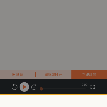
的人物描寫，以飲食為喻，使我們得以窺見日本帝國對
待殖民地臺灣、日本內地人與臺灣本島人的種種矛盾，
乃至於當年男性之於女性命運的差異，女性做為一個獨
立的個體，意欲擁有獨立的職業身分與思考，卻將面臨
的種種困難與考驗。
【好評推薦】
駱以軍（小說家）
陳雪（小說家）
陳又津（小說家）
試聽
單購
356
元
立即訂閱
黃崇凱（小說家）
0:00
關於鏡好聽
版權政策
隱私政策
15
15
張文薰（臺大臺文所副教授）
商務合作
付費條款
會員條款
鄭芳婷（臺大臺文所副教授）
常見問題
客服信箱
瀟湘神（臺北地方異聞工作室成員）