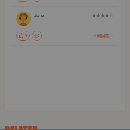
從瓜子、米篩目、麻薏湯，到生魚片、壽喜燒，再到鹹
蛋糕、蜜豆冰，小說宛如一場筵席，將青山千鶴子來臺
Jiahe
一年的春夏秋冬，寫進這場筵席裡，有臺式小點，有日
式大菜，更有多元血統的料理，比如入境便隨之風味流
0
0 則回覆
轉的咖哩。在次第端上的菜色中，這位小說總舖師悄悄
加入了幾味，那是人與人之間因背負著不同的生命文化
而舌尖異化般的，難以描摹的滋味。
昭和十三年，青山千鶴子的半自傳小說《青春記》改編
為電影在臺上映，在婦人團體日新會推廣之下反應熱
烈，受邀來臺巡迴演講。青山千鶴子出身富紳家族，因
母親早逝送往長崎分家養育，旅居臺中時，日新會推薦
一位臺灣大家族庶出的女子王千鶴擔任通譯。在全然不
同文化教養下長大的兩人，因而有機會一起遊歷縱貫鐵
道沿線城市。她們曾經留宿臺北鐵道飯店、臺南鐵道飯
RELATED