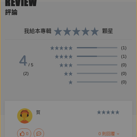
REVIEW
「我們一起吃遍臺島吧！」──青山千鶴子（日本九州
小說家）
評論
我給本專輯
顆星
「這個世間，再也沒有比自以為是的善意更難拒絕的燙
手山芋了。」──美島愛三（臺灣總督府臺中市役所職
(1)
員）
4
(1)
/ 5
(0)
「我只說一次，聽好了。我不幫日本人做菜。」──阿
(2)
(0)
盆師（漳州出身傳奇女總鋪師）
(0)
「帝國與支那的戰爭演變到現在──哎呀，未來的臺
島，或許不需要翻譯家吧。」──王千鶴（公學校國語
賀
科教師）
0
0 則回覆