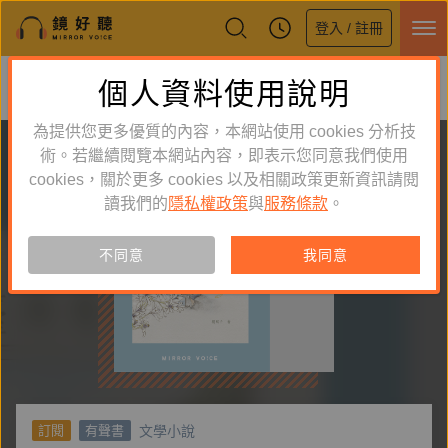
登入 / 註冊
鏡好聽全新APP上線
個人資料使用說明
下載
體驗全面升級，即刻下載
為提供您更多優質的內容，本網站使用 cookies 分析技
術。若繼續閱覽本網站內容，即表示您同意我們使用
cookies，關於更多 cookies 以及相關政策更新資訊請閱
讀我們的
隱私權政策
與
服務條款
。
不同意
我同意
文學小說
訂閱
有聲書