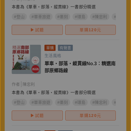
本書為《單車‧部落‧縱貫線》一書部分精選
#登山
#單車旅遊
#墨刻
#環島
#陳忠利
#單車‧
試聽
單購
120
元
單購
有聲書
生活風格
單車‧部落‧縱貫線No.3：精選南
部原鄉路線
作者
陳忠利
本書為《單車‧部落‧縱貫線》一書部分精選
#登山
#單車旅遊
#墨刻
#環島
#陳忠利
#單車‧
試聽
單購
120
元