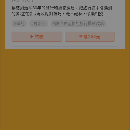
集結周治平30年的旅行和攝影經驗，把旅行途中會遇到
的各種拍攝狀況及應對技巧，毫不藏私，傾囊相授。
#墨刻
#周治平
#讓世界定格的旅行攝影攻略
試聽
單購
150
元