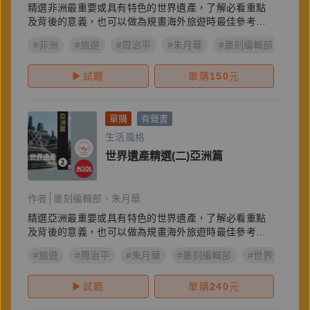
精選非洲最重要或具有特色的世界遺產，了解必看重點
及背後的意義，也可以做為規畫海外旅遊時最佳參考指
南。
#非洲
#旅遊
#周治平
#朱月華
#墨刻編輯部
#世
試聽
單購
150
元
單購
有聲書
生活風格
世界遺產精選(二)亞洲篇
作者
墨刻編輯部
朱月華
精選亞洲最重要或具有特色的世界遺產，了解必看重點
及背後的意義，也可以做為規畫海外旅遊時最佳參考指
南。
#旅遊
#周治平
#朱月華
#墨刻編輯部
#世界遺產精選
試聽
單購
240
元