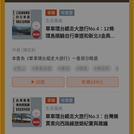
單購
有聲書
生活風格
單車環台縱走大旅行No.4：12條
環島順騎自行車道和新北3金典路
線
作者
陳忠利
本書為《單車環台縱走大旅行》一書部分精選
#登山
#單車旅遊
#墨刻
#環島
#陳忠利
#單車環
試聽
單購
120
元
單購
有聲書
生活風格
單車環台縱走大旅行No.3：台灣橫
貫東向西路線旅遊紀實與建議