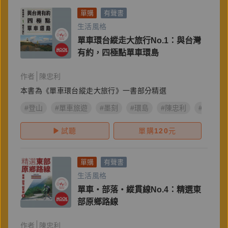
單購
有聲書
生活風格
單車環台縱走大旅行No.1：與台灣
有約，四極點單車環島
作者
陳忠利
本書為《單車環台縱走大旅行》一書部分精選
#登山
#單車旅遊
#墨刻
#環島
#陳忠利
#單車環
試聽
單購
120
元
單購
有聲書
生活風格
單車‧部落‧縱貫線No.4：精選東
部原鄉路線
作者
陳忠利