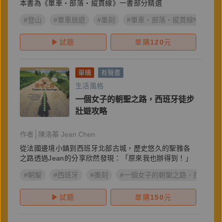
本書為《單車‧部落‧縱貫線》一書部分精選
#登山
#單車旅遊
#墨刻
#單車‧部落‧縱貫線No.1
試聽
單購
120
元
單購
有聲書
生活風格
一個女子的朝聖之路，西班牙徒步
壯遊攻略
作者
陳洛蓁 Jean Chen
從法國邊境小鎮到西班牙北部古城，歷史悠久的聖雅各
之路透過Jean的分享欣然發現：「原來我也辦得到！」
#朝聖
#西班牙
#墨刻
#一個女子的朝聖之路，西班牙徒
試聽
單購
150
元