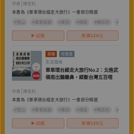
作者
陳忠利
本書為《單車環台縱走大旅行》一書部分精選
#登山
#單車旅遊
#墨刻
#環島
#陳忠利
#單車環
試聽
單購
120
元
單購
有聲書
生活風格
單車環台縱走大旅行No.2：北進武
嶺南出鵝鑾鼻，縱斷台灣五百哩
作者
陳忠利
本書為《單車環台縱走大旅行》一書部分精選
#登山
#單車旅遊
#墨刻
#環島
#陳忠利
#單車環
試聽
單購
120
元