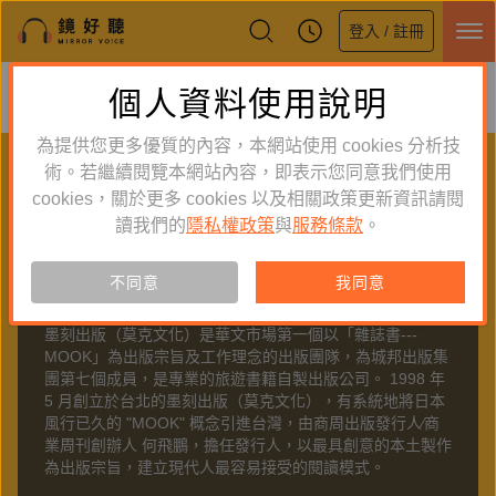
登入 / 註冊
鏡好聽全新APP上線
個人資料使用說明
下載
體驗全面升級，即刻下載
為提供您更多優質的內容，本網站使用 cookies 分析技
PUBLISHER
術。若繼續閱覽本網站內容，即表示您同意我們使用
cookies，關於更多 cookies 以及相關政策更新資訊請閱
聽出版
讀我們的
隱私權政策
與
服務條款
。
不同意
我同意
關於
墨刻
墨刻出版（莫克文化）是華文市場第一個以「雜誌書---
MOOK」為出版宗旨及工作理念的出版團隊，為城邦出版集
團第七個成員，是專業的旅遊書籍自製出版公司。 1998 年
5 月創立於台北的墨刻出版（莫克文化），有系統地將日本
風行已久的 "MOOK" 概念引進台灣，由商周出版發行人∕商
業周刊創辦人 何飛鵬，擔任發行人，以最具創意的本土製作
為出版宗旨，建立現代人最容易接受的閱讀模式。