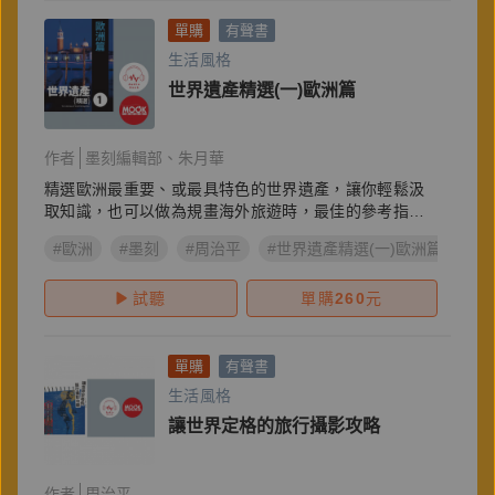
單購
有聲書
生活風格
世界遺產精選(一)歐洲篇
作者
墨刻編輯部
朱月華
精選歐洲最重要、或最具特色的世界遺產，讓你輕鬆汲
取知識，也可以做為規畫海外旅遊時，最佳的參考指
南。
#歐洲
#墨刻
#周治平
#世界遺產精選(一)歐洲篇
#
試聽
單購
260
元
單購
有聲書
生活風格
讓世界定格的旅行攝影攻略
作者
周治平