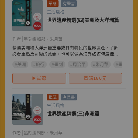
單購
有聲書
生活風格
世界遺產精選(四)美洲及大洋洲篇
作者
墨刻編輯部
朱月華
精選美洲和大洋洲最重要或具有特色的世界遺產，了解
必看重點及背後的意義，也可以做為海外旅遊時最佳指
南。
#美洲
#旅行
#墨刻
#周治平
#朱月華
#墨刻編輯
試聽
單購
180
元
單購
有聲書
生活風格
世界遺產精選(三)非洲篇
作者
墨刻編輯部
朱月華