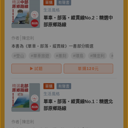
單購
有聲書
生活風格
單車‧部落‧縱貫線No.2：精選中
部原鄉路線
作者
陳忠利
本書為《單車‧部落‧縱貫線》一書部分精選
#登山
#單車旅遊
#墨刻
#環島
#陳忠利
#單車‧
試聽
單購
120
元
單購
有聲書
生活風格
單車‧部落‧縱貫線No.1：精選北
部原鄉路線
作者
陳忠利