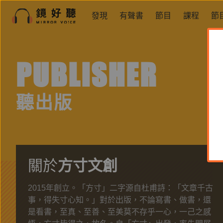
發現
有聲書
節目
課程
節
PUBLISHER
聽出版
關於
方寸文創
2015年創立。「方寸」二字源自杜甫詩：「文章千古
事，得失寸心知。」對於出版，不論寫書、做書，還
是看書，至真、至善、至美莫不存乎一心，一己之感