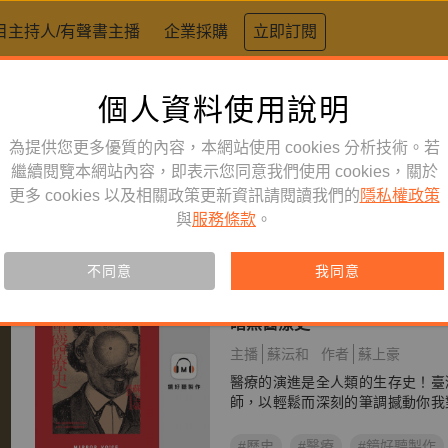
目主持人/有聲書主播
企業採購
立即訂閱
個人資料使用說明
為提供您更多優質的內容，本網站使用 cookies 分析技術。若
繼續閱覽本網站內容，即表示您同意我們使用 cookies，關於
更多 cookies 以及相關政策更新資訊請閱讀我們的
隱私權政策
與
服務條款
。
不同意
我同意
人文史哲
訂閱
有聲書
暗黑醫療史
主播
蘇沄和
作者
蘇上豪
醫療的演進是全人類的生存史！臺
師，以輕鬆而深刻的筆調撼動你我
#歷史
#醫療
#鏡好聽製作