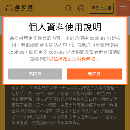
登入 / 註冊
鏡好聽全新APP上線
個人資料使用說明
下載
體驗全面升級，即刻下載
為提供您更多優質的內容，本網站使用 cookies 分析技
PUBLISHER
術。若繼續閱覽本網站內容，即表示您同意我們使用
cookies，關於更多 cookies 以及相關政策更新資訊請閱
聽出版
讀我們的
隱私權政策
與
服務條款
。
不同意
我同意
關於
積木文化
積木文化1999年成立以來，出版深具品味之生活風格書籍，
包括手工藝、美食、設計、繪畫、藝術等領域，數量累計至
今逾兩百種，建立起不可取代之品牌形象及口碑。積木文化
網羅了台灣、日本、韓國、中國大陸等地的優秀作者，包括
台灣的葉怡蘭、林裕森、陳匡民，日本的秋草愛、齊藤謠
子、若山雅子等名師。積木文化所出版之出版品，不僅深受
讀者喜愛，更迭獲國內外出版獎項肯定。