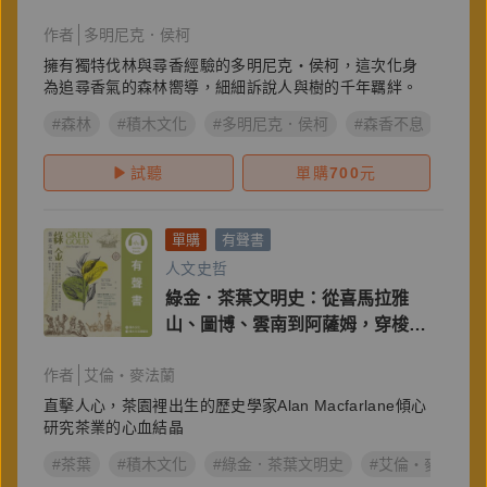
紀實
作者
多明尼克．侯柯
擁有獨特伐林與尋香經驗的多明尼克・侯柯，這次化身
為追尋香氣的森林嚮導，細細訴說人與樹的千年羈絆。
#森林
#積木文化
#多明尼克．侯柯
#森香不息
#Dom
試聽
單購
700
元
單購
有聲書
人文史哲
綠金．茶葉文明史：從喜馬拉雅
山、圖博、雲南到阿薩姆，穿梭帝
國談判桌與茶農辛勤間，轉動現代
作者
艾倫・麥法蘭
工業、經貿發展與醫療應用齒輪的
隱形推手
直擊人心，茶園裡出生的歷史學家Alan Macfarlane傾心
研究茶業的心血結晶
#茶葉
#積木文化
#綠金．茶葉文明史
#艾倫・麥法蘭