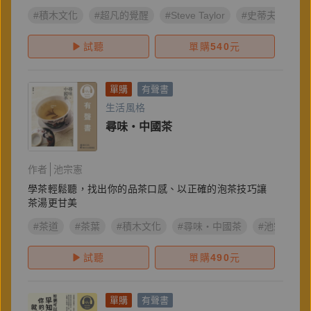
#積木文化
#超凡的覺醒
#Steve Taylor
#史蒂夫・泰勒
試聽
單購
540
元
單購
有聲書
生活風格
尋味・中國茶
作者
池宗憲
學茶輕鬆聽，找出你的品茶口感、以正確的泡茶技巧讓
茶湯更甘美
#茶道
#茶葉
#積木文化
#尋味・中國茶
#池宗憲
試聽
單購
490
元
單購
有聲書