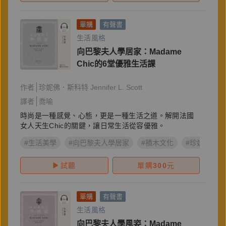
單購
有聲書
生活風格
向巴黎夫人學居家：Madame
Chic的6堂優雅生活課
作者
珍妮佛．斯科特 Jennifer L. Scott
譯者
喬喻
時尚是一種感覺、心態，更是一種生活之道。解開法國
女人天生Chic的關鍵，讓日常生活從容優雅。
#生活美學
#向巴黎夫人學居家
#積木文化
#珍妮佛．斯
試聽
單購
300
元
單購
有聲書
生活風格
向巴黎夫人學風姿：Madame