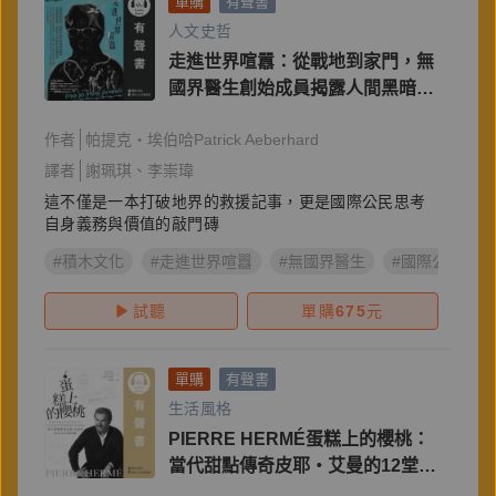
單購
有聲書
人文史哲
走進世界喧囂：從戰地到家門，無
國界醫生創始成員揭露人間黑暗邊
緣，寫給世人的美好生活倡議書
作者
帕提克・埃伯哈Patrick Aeberhard
譯者
謝珮琪
李崇瑋
這不僅是一本打破地界的救援記事，更是國際公民思考
自身義務與價值的敲門磚
#積木文化
#走進世界喧囂
#無國界醫生
#國際公民
試聽
單購
675
元
單購
有聲書
生活風格
PIERRE HERMÉ蛋糕上的櫻桃：
當代甜點傳奇皮耶・艾曼的12堂人
生風味課