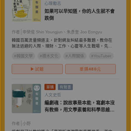
心理勵志
如果可以早知道，你的人生就不會
跌倒
作者
申榮俊 Shin Youngjun
朱彥奎 Joo Eongyu
韓國百萬流量頻道主，針對網友糾結最多難題，教你在
無法逃避的人際、理財、工作、心靈等人生戰場，先知
先贏
#韓國文學
#積木文化
#人際關係
#YouTuber
#余宗
試聽
單購
480
元
單購
有聲書
人文史哲
編劇魂：說故事是本能，寫劇本沒
有教條，用文學素養和科學思維孕
育你的傑作
作者
小野