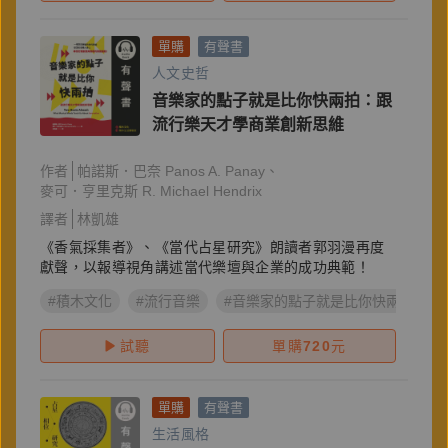
單購
有聲書
人文史哲
音樂家的點子就是比你快兩拍：跟
流行樂天才學商業創新思維
作者
帕諾斯．巴奈 Panos A. Panay
麥可．亨里克斯 R. Michael Hendrix
譯者
林凱雄
《香氣採集者》、《當代占星研究》朗讀者郭羽漫再度
獻聲，以報導視角講述當代樂壇與企業的成功典範！
#積木文化
#流行音樂
#音樂家的點子就是比你快兩拍
試聽
單購
720
元
單購
有聲書
生活風格