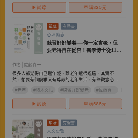
試聽
單購
825
元
單購
有聲書
心理勵志
練習好好變老──你一定會老，但
要老得自在從容！醫學博士從112
個關鍵字解讀高齡人士的心理與行
作者
佐藤真一
為邏輯，消除你對老後的恐懼與不
安
很多人都覺得自己還年輕，離老年還很遙遠，其實不
然，想要有個優雅又有尊嚴的老年生活，有些觀念必須
先知道
#老年
#積木文化
#練習好好變老
#佐藤真一
#高齡
試聽
單購
585
元
單購
有聲書
人文史哲