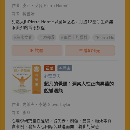
作者
皮耶・艾曼 Pierre Hermé
譯者
韓書妍
甜點大師Pierre Hermé以風味之名，打造12堂令生命無
限美妙的哲思旅程
#積木文化
#甜點師
#蛋糕上的櫻桃
#Pierre Hermé
試聽
單購
576
元
單購
有聲書
心理勵志
超凡的覺醒：洞察人性正向昇華的
蛻變潛能
作者
史蒂夫・泰勒 Steve Taylor
譯者
李忞
心理學研究靈性經驗，從失去、創傷、憂鬱、瀕死等真
實案例，發掘人心回應苦難進而向上轉化的智慧