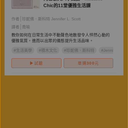
Chic的11堂優雅生活課
作者
珍妮佛．斯科特 Jennifer L. Scott
譯者
喬喻
教你如何在日常生活中不動聲色地散發令人怦然心動的
優雅氣質，進而以出眾的儀態提升生活品味。
#生活美學
#積木文化
#珍妮佛．斯科特
#Jennifer L. Sc
試聽
單購
300
元