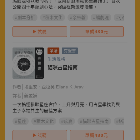
編劇是可以教的嗎？「臺灣新浪潮電影重要推手」首次
公開四十年編劇心法，突破框架激發潛能。
#劇本分析
#積木文化
#余宗翰
#編劇魂
#小野
#
試聽
單購
480
元
單購
有聲書
生活風格
貓咪占星指南
作者
埃里安．亞拉芙 Eliane K. Arav
譯者
姜盈謙
一次搞懂貓咪星座宮位、上升與月亮，用占星學找到與
主子幸福共生的最佳方案
#星座
#積木文化
#玖夏
#貓咪占星指南
#塔羅
#
試聽
單購
480
元