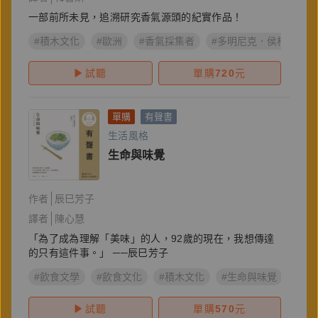
一部前所未見，追溯研究香氣源頭的紀實作品！
#積木文化
#歐洲
#香氣採集者
#多明尼克．侯柯
#
試聽
單購
720
元
單購
有聲書
生活風格
生命與味覺
作者
辰巳芳子
譯者
陳心慧
「為了成為理解「美味」的人，92歲的現在，我想傳達
的只有這件事。」 ──辰巳芳子
#飲食文學
#飲食文化
#積木文化
#生命與味覺
#辰
試聽
單購
570
元