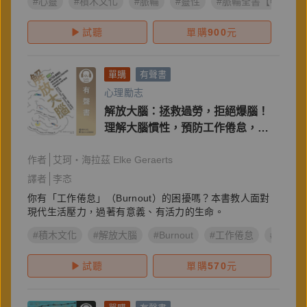
#心靈
#積木文化
#脈輪
#靈性
#脈輪全書【暢銷紀
試聽
單購
900
元
單購
有聲書
心理勵志
解放大腦：拯救過勞，拒絕爆腦！
理解大腦慣性，預防工作倦怠，奪
回你的心智自主權
作者
艾珂・海拉茲 Elke Geraerts
譯者
李忞
你有「工作倦怠」（Burnout）的困擾嗎？本書教人面對
現代生活壓力，過著有意義、有活力的生命。
#積木文化
#解放大腦
#Burnout
#工作倦怠
#艾珂・
試聽
單購
570
元