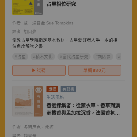
占星相位研究
作者
蘇．湯普金 Sue Tompkins
譯者
胡因夢
倫敦占星學院指定基本教材，占星愛好者人手一本的相
位角度解說之書
#占星
#積木文化
#當代占星研究
#胡因夢
#玖夏
試聽
單購
880
元
單購
有聲書
生活風格
香氣採集者：從薰衣草、香草到澳
洲檀香與孟加拉沉香，法國香氛原
料供應商走遍全球，發掘品牌背後
作者
多明尼克．侯柯
成就迷人氣息的勞動者與風土面
貌。
譯者
韓書妍