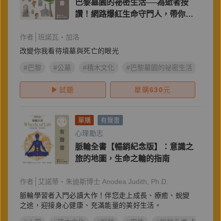
巴黎墓園的祕密生活──為逝者按
讚！網路爆紅生命守門人，帶你體
驗法國「拉雪茲神父公墓」多樣迷
作者
班諾瓦・加洛
人的生態，在自然景致與逝者銘言
間體悟生命美好
改變你我看待墳墓與死亡的眼光
#巴黎
#公墓
#積木文化
#巴黎墓園的祕密生活
#班
試聽
單購
630
元
單購
有聲書
心理勵志
脈輪全書【暢銷紀念版】：意識之
旅的地圖，生命之輪的指南
作者
艾諾蒂・朱迪斯博士 Anodea Judith, Ph.D.
脈輪學習者入門必讀大作！伴您走上成長、療癒、蛻變
之途，迎接身心健康、充滿能量的美好生活。