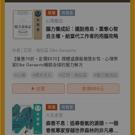
單購
有聲書
心理勵志
腦力養成記：擺脫倦怠，重奪心智
自主權，給當代工作者的用腦攻略
作者
艾珂・海拉茲 Elke Geraerts
【優惠79折，定價$570】媒體盛讚最聰慧女性、心理學
家Elke Geraerts暢銷全球的壓力解方
#心理
#積木文化
#艾珂・海拉茲
#腦力養成記
#Elke
試聽
單購
450
元
單購
有聲書
人文史哲
森香不息：追尋香氣的源頭，一個
香氛專家穿越世界森林的非凡尋香