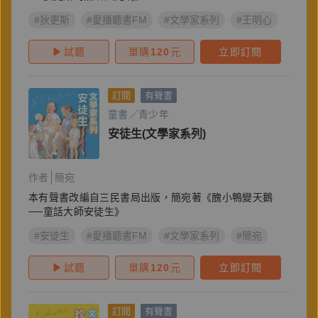
#狄更斯
#愛播聽書FM
#文學家系列
#王明心
試聽
單購
120
元
立即訂閱
訂閱
有聲書
童書／青少年
安徒生(文學家系列)
作者
簡宛
本有聲書改編自三民書局出版，簡宛著《醜小鴨變天鵝
──童話大師安徒生》
#安徒生
#愛播聽書FM
#文學家系列
#簡宛
試聽
單購
120
元
立即訂閱
訂閱
有聲書