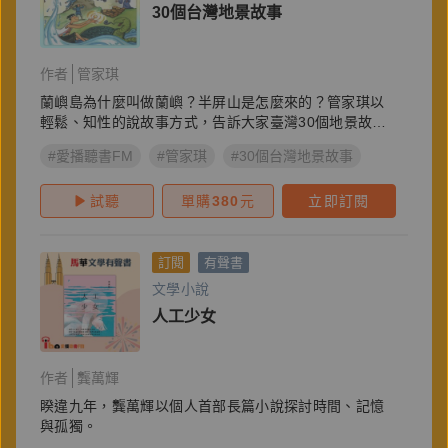
30個台灣地景故事
作者
管家琪
蘭嶼島為什麼叫做蘭嶼？半屏山是怎麼來的？管家琪以
輕鬆、知性的說故事方式，告訴大家臺灣30個地景故
事。
#愛播聽書FM
#管家琪
#30個台灣地景故事
試聽
單購
380
元
立即訂閱
訂閱
有聲書
文學小說
人工少女
作者
龔萬輝
睽違九年，龔萬輝以個人首部長篇小說探討時間、記憶
與孤獨。