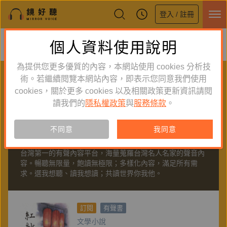
登入 / 註冊
鏡好聽全新APP上線
個人資料使用說明
下載
體驗全面升級，即刻下載
為提供您更多優質的內容，本網站使用 cookies 分析技
PUBLISHER
術。若繼續閱覽本網站內容，即表示您同意我們使用
cookies，關於更多 cookies 以及相關政策更新資訊請閱
聽出版
讀我們的
隱私權政策
與
服務條款
。
不同意
我同意
關於
愛播聽書FM
台灣第一的有聲內容平台，海量蒐羅台灣名人名家的聲音內
容。暢聽無限量，飽讀無極限；多樣化內容，滿足所有需
求。選我想聽、讀我想讀；共讀世界你我他。
訂閱
有聲書
文學小說