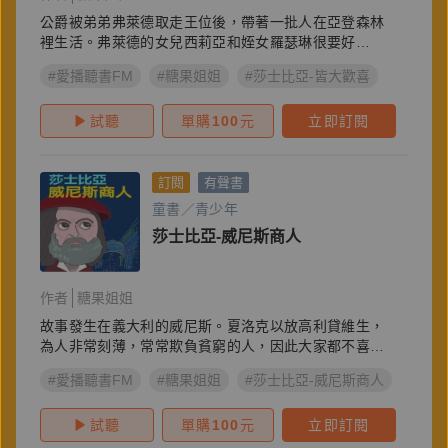
公爵被弟弟弗萊德取走王位後，帶著一批人在亞登森林
裡生活。弗萊德的女兒西莉亞和姪女羅瑟琳很要好…
#愛播聽書FM
#糖果姐姐
#莎士比亞-皆大歡喜
試聽
單購
100
元
立即訂閱
訂閱
有聲書
童書／青少年
莎士比亞-威尼斯商人
作者
糖果姐姐
故事發生在義大利的威尼斯。夏洛克以放高利貸維生，
為人非常刻薄，常常欺負貧窮的人，因此大家都不喜歡
他…
#愛播聽書FM
#糖果姐姐
#莎士比亞-威尼斯商人
試聽
單購
100
元
立即訂閱