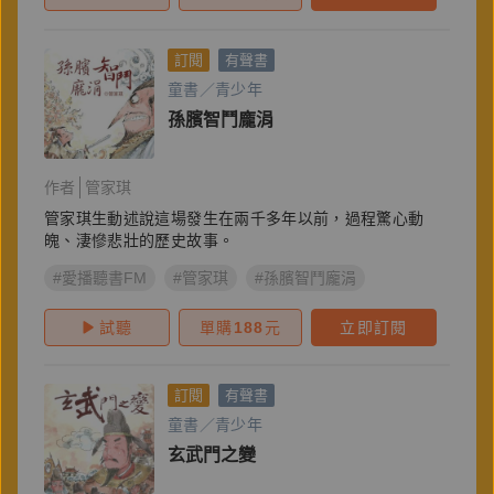
訂閱
有聲書
童書／青少年
孫臏智鬥龐涓
作者
管家琪
管家琪生動述說這場發生在兩千多年以前，過程驚心動
魄、淒慘悲壯的歷史故事。
#愛播聽書FM
#管家琪
#孫臏智鬥龐涓
試聽
單購
188
元
立即訂閱
訂閱
有聲書
童書／青少年
玄武門之變