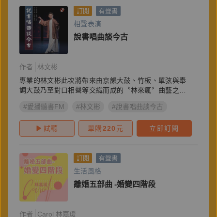
訂閱
有聲書
相聲表演
說書唱曲談今古
作者
林文彬
專業的林文彬此次將帶來由京韻大鼓、竹板、單弦與奉
調大鼓乃至對口相聲等交織而成的〝林來瘋〞曲藝之
夜。
#愛播聽書FM
#林文彬
#說書唱曲談今古
試聽
單購
220
元
立即訂閱
訂閱
有聲書
生活風格
離婚五部曲 -婚變四階段
作者
Carol 林嘉瑗