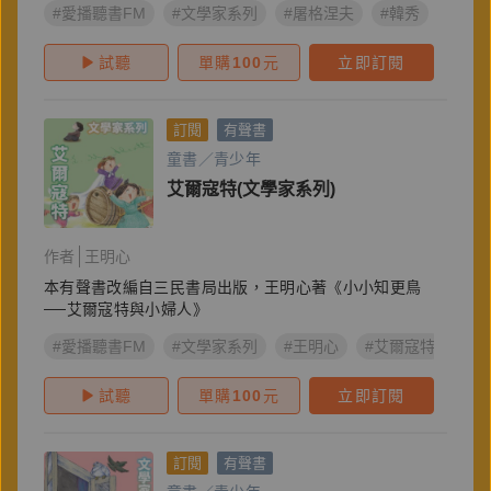
#愛播聽書FM
#文學家系列
#屠格涅夫
#韓秀
試聽
單購
100
元
立即訂閱
訂閱
有聲書
童書／青少年
艾爾寇特(文學家系列)
作者
王明心
本有聲書改編自三民書局出版，王明心著《小小知更鳥
──艾爾寇特與小婦人》
#愛播聽書FM
#文學家系列
#王明心
#艾爾寇特
試聽
單購
100
元
立即訂閱
訂閱
有聲書