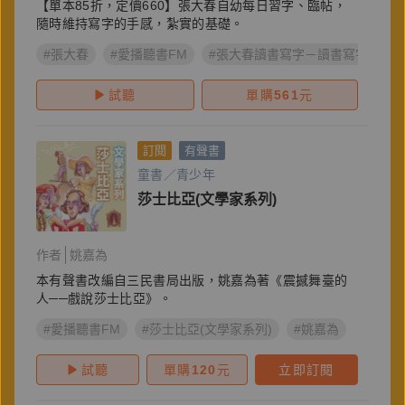
【單本85折，定價660】張大春自幼每日習字、臨帖，
隨時維持寫字的手感，紮實的基礎。
#張大春
#愛播聽書FM
#張大春讀書寫字－讀書寫字篇
試聽
單購
561
元
訂閱
有聲書
童書／青少年
莎士比亞(文學家系列)
作者
姚嘉為
本有聲書改編自三民書局出版，姚嘉為著《震撼舞臺的
人──戲說莎士比亞》。
#愛播聽書FM
#莎士比亞(文學家系列)
#姚嘉為
試聽
單購
120
元
立即訂閱