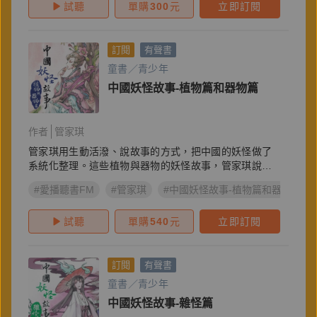
試聽
單購
300
元
立即訂閱
訂閱
有聲書
童書／青少年
中國妖怪故事-植物篇和器物篇
作者
管家琪
管家琪用生動活潑、說故事的方式，把中國的妖怪做了
系統化整理。這些植物與器物的妖怪故事，管家琪說給
你聽
#愛播聽書FM
#管家琪
#中國妖怪故事-植物篇和器物篇
試聽
單購
540
元
立即訂閱
訂閱
有聲書
童書／青少年
中國妖怪故事-雜怪篇