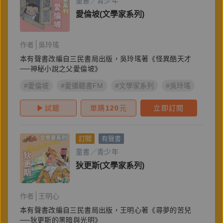
童書／青少年
愛倫坡(文學家系列)
作者
吳玲瑤
本有聲書改編自三民書局出版，吳玲瑤著《怪異酷天才
──神秘小說之父愛倫坡》
#愛倫坡
#愛播聽書FM
#文學家系列
#吳玲瑤
試聽
單購
120
元
立即訂閱
訂閱
有聲書
童書／青少年
狄更斯(文學家系列)
作者
王明心
本有聲書改編自三民書局出版，王明心著《尋夢的苦兒
──狄更斯的黑暗與光明》