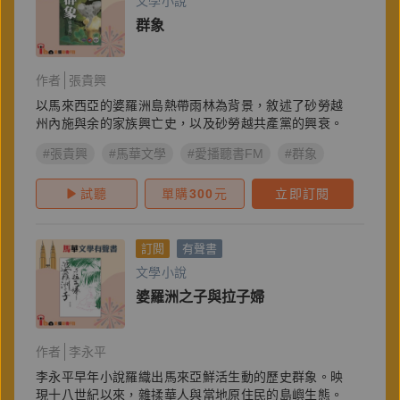
文學小說
群象
作者
張貴興
以馬來西亞的婆羅洲島熱帶雨林為背景，敘述了砂勞越
州內施與余的家族興亡史，以及砂勞越共產黨的興衰。
#張貴興
#馬華文學
#愛播聽書FM
#群象
試聽
單購
300
元
立即訂閱
訂閱
有聲書
文學小說
婆羅洲之子與拉子婦
作者
李永平
李永平早年小說羅織出馬來亞鮮活生動的歷史群象。映
現十八世紀以來，雜揉華人與當地原住民的島嶼生態。