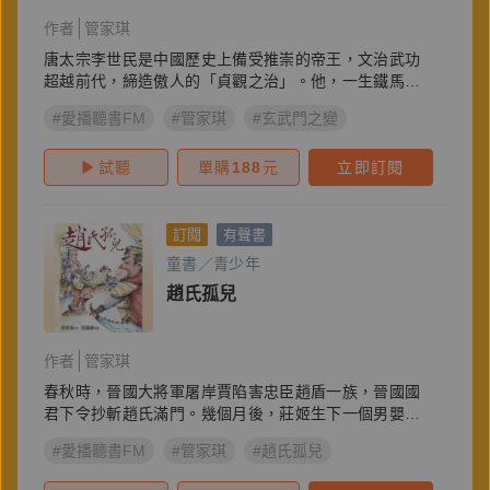
作者
管家琪
唐太宗李世民是中國歷史上備受推崇的帝王，文治武功
超越前代，締造傲人的「貞觀之治」。他，一生鐵馬金
戈…
#愛播聽書FM
#管家琪
#玄武門之變
試聽
單購
188
元
立即訂閱
訂閱
有聲書
童書／青少年
趙氏孤兒
作者
管家琪
春秋時，晉國大將軍屠岸賈陷害忠臣趙盾一族，晉國國
君下令抄斬趙氏滿門。幾個月後，莊姬生下一個男嬰…
#愛播聽書FM
#管家琪
#趙氏孤兒