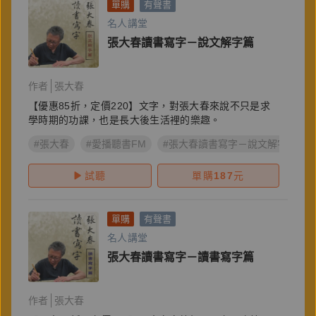
單購
有聲書
名人講堂
張大春讀書寫字－說文解字篇
作者
張大春
【優惠85折，定價220】文字，對張大春來說不只是求
學時期的功課，也是長大後生活裡的樂趣。
#張大春
#愛播聽書FM
#張大春讀書寫字－說文解字篇
試聽
單購
187
元
單購
有聲書
名人講堂
張大春讀書寫字－讀書寫字篇
作者
張大春