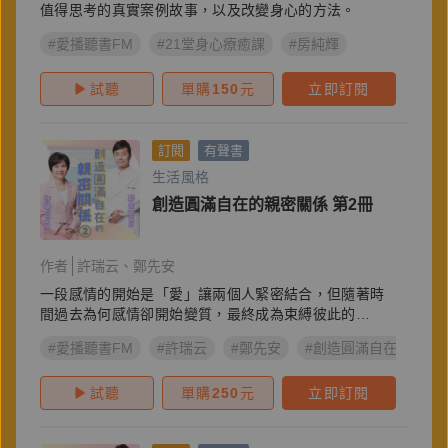
值得思考的真實案例故事，以及改變身心的方法。
#愛播聽書FM
#21堂身心療癒課
#房純輝
試聽
單購
150
元
立即訂閱
訂閱
有聲書
生活風格
創造圓滿自在的親密關係 第2冊
作者
許瑞云
鄭先安
一段感情的開始是「愛」讓兩個人緊密結合，但隨著時
間過去為何感情卻開始變質，最終成為束縛彼此的
「礙」？
#愛播聽書FM
#許瑞云
#鄭先安
#創造圓滿自在的親密關
試聽
單購
250
元
立即訂閱