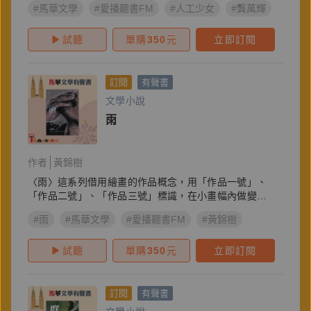
#馬華文學
#愛播聽書FM
#人工少女
#龔萬輝
試聽
單購
350
元
立即訂閱
訂閱
有聲書
文學小說
雨
作者
黃錦樹
〈雨〉這系列借用繪畫的作品概念，用「作品一號」、
「作品二號」、「作品三號」標識，在小畫幅內做變
奏…
#雨
#馬華文學
#愛播聽書FM
#黃錦樹
試聽
單購
350
元
立即訂閱
訂閱
有聲書