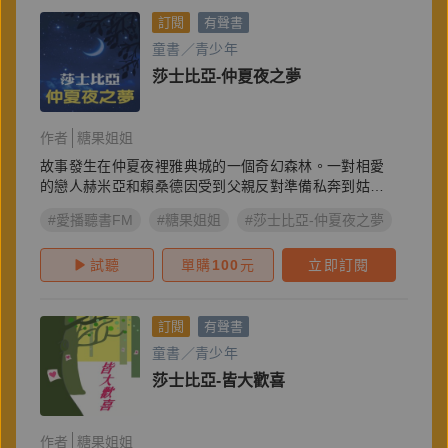
訂閱
有聲書
童書／青少年
莎士比亞-仲夏夜之夢
作者
糖果姐姐
故事發生在仲夏夜裡雅典城的一個奇幻森林。一對相愛
的戀人赫米亞和賴桑德因受到父親反對準備私奔到姑媽
家…
#愛播聽書FM
#糖果姐姐
#莎士比亞-仲夏夜之夢
試聽
單購
100
元
立即訂閱
訂閱
有聲書
童書／青少年
莎士比亞-皆大歡喜
作者
糖果姐姐