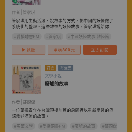
作者
管家琪
管家琪用生動活潑、說故事的方式，把中國的妖怪做了
系統化的整理。這些雜怪的妖怪故事，管家琪說給你
聽…
#愛播聽書FM
#管家琪
#中國妖怪故事-雜怪篇
試聽
單購
300
元
立即訂閱
訂閱
有聲書
文學小說
廢墟的故事
作者
鄧觀傑
一位萬撓青年在台灣頂樓加蓋的房間裡以重新學習的母
語敘述漂流的故事。
#馬華文學
#愛播聽書FM
#廢墟的故事
#鄧觀傑