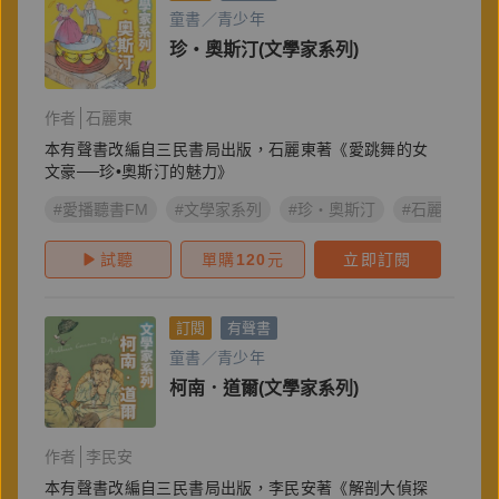
童書／青少年
珍‧奧斯汀(文學家系列)
作者
石麗東
本有聲書改編自三民書局出版，石麗東著《愛跳舞的女
文豪──珍•奧斯汀的魅力》
#愛播聽書FM
#文學家系列
#珍‧奧斯汀
#石麗東
試聽
單購
120
元
立即訂閱
訂閱
有聲書
童書／青少年
柯南．道爾(文學家系列)
作者
李民安
本有聲書改編自三民書局出版，李民安著《解剖大偵探