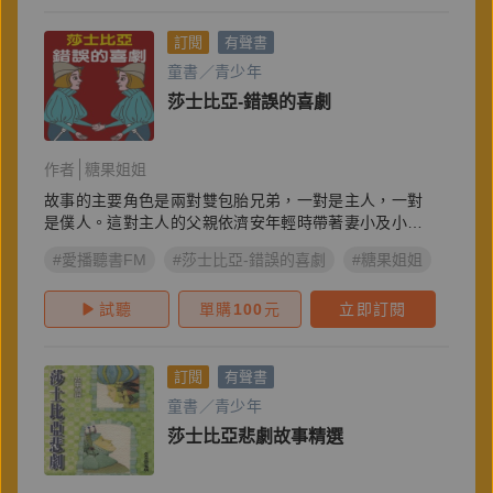
訂閱
有聲書
童書／青少年
莎士比亞-錯誤的喜劇
作者
糖果姐姐
故事的主要角色是兩對雙包胎兄弟，一對是主人，一對
是僕人。這對主人的父親依濟安年輕時帶著妻小及小僕
人…
#愛播聽書FM
#莎士比亞-錯誤的喜劇
#糖果姐姐
試聽
單購
100
元
立即訂閱
訂閱
有聲書
童書／青少年
莎士比亞悲劇故事精選