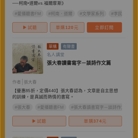
──柯南•道爾vs.福爾摩斯》
#愛播聽書FM
#柯南．道爾
#文學家系列
#李民安
試聽
單購
120
元
立即訂閱
單購
有聲書
名人講堂
張大春讀書寫字－談詩作文篇
作者
張大春
【優惠85折，定價440】張大春認為，文章是自主思想
的訓練，是真誠而熱情的書寫。
#張大春
#愛播聽書FM
#張大春讀書寫字－談詩作文篇
試聽
單購
374
元