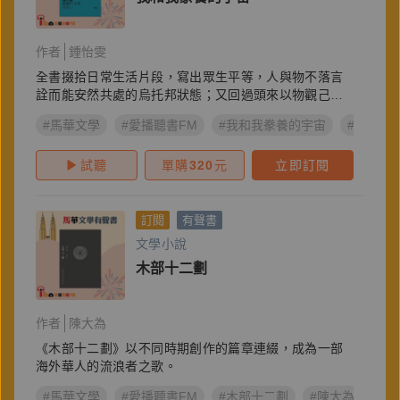
作者
鍾怡雯
全書掇拾日常生活片段，寫出眾生平等，人與物不落言
詮而能安然共處的烏托邦狀態；又回過頭來以物觀己…
#馬華文學
#愛播聽書FM
#我和我豢養的宇宙
#鍾怡雯
試聽
單購
320
元
立即訂閱
訂閱
有聲書
文學小說
木部十二劃
作者
陳大為
《木部十二劃》以不同時期創作的篇章連綴，成為一部
海外華人的流浪者之歌。
#馬華文學
#愛播聽書FM
#木部十二劃
#陳大為