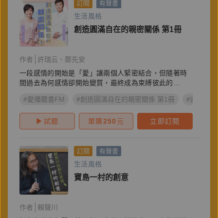
訂閱
有聲書
生活風格
創造圓滿自在的親密關係 第1冊
作者
許瑞云
鄭先安
一段感情的開始是「愛」讓兩個人緊密結合，但隨著時
間過去為何感情卻開始變質，最終成為束縛彼此的
「礙」？
#愛播聽書FM
#創造圓滿自在的親密關係 第1冊
#許瑞云
試聽
單購
250
元
立即訂閱
訂閱
有聲書
生活風格
寶島一村的創意
作者
賴聲川