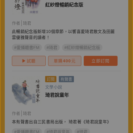
紅紗燈暢銷紀念版
作者
琦君
此暢銷紀念版新增10個章節，以饗喜愛琦君散文及田麗
雲優雅聲音的讀者！
#愛播聽書FM
#琦君
#紅紗燈暢銷紀念版
試聽
單購
400
元
立即訂閱
訂閱
有聲書
文學小說
琦君說童年
作者
琦君
本有聲書出自三民書局出版， 琦君著《琦君說童年》
#愛播聽書FM
#琦君說童年
#琦君