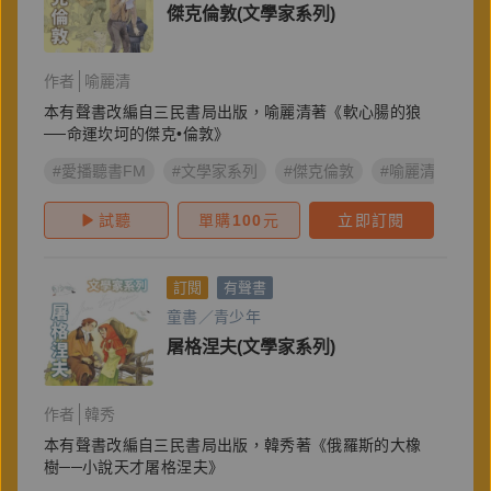
傑克倫敦(文學家系列)
作者
喻麗清
本有聲書改編自三民書局出版，喻麗清著《軟心腸的狼
──命運坎坷的傑克•倫敦》
#愛播聽書FM
#文學家系列
#傑克倫敦
#喻麗清
試聽
單購
100
元
立即訂閱
訂閱
有聲書
童書／青少年
屠格涅夫(文學家系列)
作者
韓秀
本有聲書改編自三民書局出版，韓秀著《俄羅斯的大橡
樹──小說天才屠格涅夫》