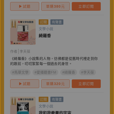
試聽
單購
380
元
立即訂閱
訂閱
有聲書
文學小說
綺羅香
作者
李天葆
《綺羅香》小說集的人物，彷彿都是從舊時代裡走到你
的跟前，叨叨絮絮每一個過去的身世。
#馬華文學
#愛播聽書FM
#綺羅香
#李天葆
試聽
單購
320
元
立即訂閱
訂閱
有聲書
文學小說
我和我豢養的宇宙