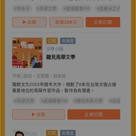
#李永平
#馬華文學
#愛播聽書FM
#婆羅洲之子與拉子
試聽
單購
280
元
立即訂閱
訂閱
有聲書
文學小說
聽見馬華文學
作者
品冠
沈雲驄
胡金倫
聲朗文化2023年開年大作，規劃了8本在台灣文壇占據
重要地位的馬華作家作品，製作為有聲書。
#馬華文學
#愛播聽書FM
#聽見馬華文學
#品冠
#沈
試聽
立即訂閱
訂閱
有聲書