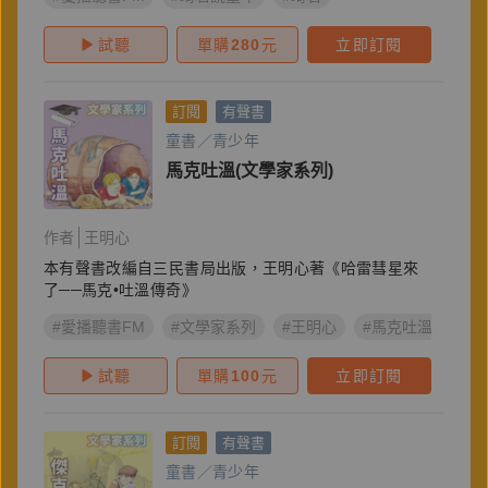
試聽
單購
280
元
立即訂閱
訂閱
有聲書
童書／青少年
馬克吐溫(文學家系列)
作者
王明心
本有聲書改編自三民書局出版，王明心著《哈雷彗星來
了──馬克•吐溫傳奇》
#愛播聽書FM
#文學家系列
#王明心
#馬克吐溫
試聽
單購
100
元
立即訂閱
訂閱
有聲書
童書／青少年