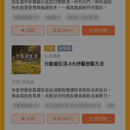
知名劇作家賴聲川這回打開寶島一村的大門，和你說說
他的創意發想與編劇始末，一窺其戲劇創作的奧妙！
#愛播聽書FM
#賴聲川
#寶島一村的創意
試聽
單購
180
元
立即訂閱
訂閱
有聲書
生活風格
元氣過生活-8大抒壓放鬆方法
作者
高尚美
本套紓壓放鬆課程是由減壓助眠課程老師高尚美設計，
專為幫助有焦慮、失眠狀況的朋友練習放鬆自身壓力。
#愛播聽書FM
#元氣過生活-8大抒壓放鬆方法
#高尚美
試聽
單購
100
元
立即訂閱