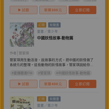
試聽
單購
300
元
立即訂閱
訂閱
有聲書
童書／青少年
中國妖怪故事-動物篇
作者
管家琪
管家琪用生動活潑、說故事的方式，把中國的妖怪做了
系統化的整理。這些動物的妖怪故事，管家琪說給你
聽…
#愛播聽書FM
#管家琪
#中國妖怪故事-動物篇
試聽
單購
400
元
立即訂閱
訂閱
有聲書
童書／青少年