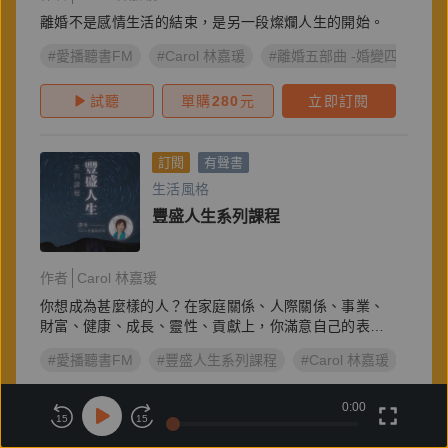
離婚不是感情生活的結束，是另一段燦爛人生的開始。
#愛播聽書FM
#Carol 林嘉瑗
#離婚五部曲 -婚變四階段
試聽
單購
280
元
立即訂閱
訂閱
有聲書
生活風格
豐盛人生系列課程
作者
Carol 林嘉瑗
你想成為甚麼樣的人？在家庭關係、人際關係、事業、
財富、健康、成長、靈性、貢獻上，你滿意自己的表現
嗎？
#愛播聽書FM
#豐盛人生系列課程
#Carol 林嘉瑗
試聽
單購
250
元
立即訂閱
0:00
15
15