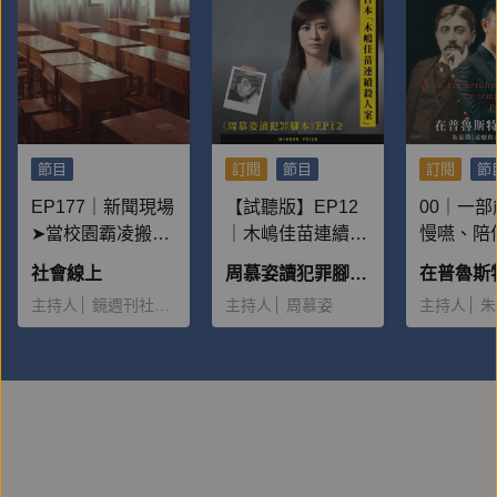
節目
訂閱
節目
訂閱
節
EP177｜新聞現場
【試聽版】EP12
00｜一
➤當校園霸凌搬上
｜木嶋佳苗連續殺
慢嚥、陪
檯面：為何一再重
人案：為什麼有這
子的書
社會線上
周慕姿讀犯罪腳本——被惡魔追逐的人
演？
麼多男性離不開
主持人
鏡週刊社會組
主持人
周慕姿
主持人
朱
她，並且願意給予
大量金錢？