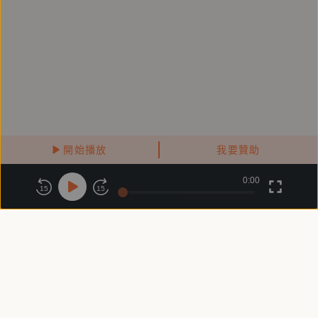
開始播放
我要贊助
0:00
關於鏡好聽
版權政策
隱私政策
15
15
商務合作
付費條款
會員條款
常見問題
客服信箱