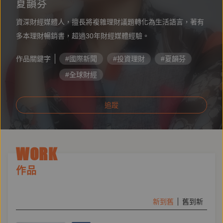
夏韻芬
資深財經媒體人，擅長將複雜理財議題轉化為生活語言，著有
多本理財暢銷書，超過30年財經媒體經驗。
作品關鍵字
#國際新聞
#投資理財
#夏韻芬
#全球財經
追蹤
WORK
作品
新到舊
舊到新