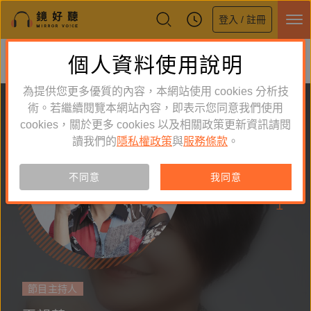
登入 / 註冊
鏡好聽全新APP上線
個人資料使用說明
下載
體驗全面升級，即刻下載
為提供您更多優質的內容，本網站使用 cookies 分析技
術。若繼續閱覽本網站內容，即表示您同意我們使用
cookies，關於更多 cookies 以及相關政策更新資訊請閱
讀我們的
隱私權政策
與
服務條款
。
追蹤
5
不同意
我同意
作品
1
節目主持人